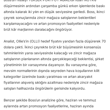
düşürmesinin ardından çarşamba günkü erken işlemlerde baskı
altında kalarak iki yılın en düşük seviyesine geriledi. Boss, ikinci
çeyrek sonuçlarında zincir mağaza satışlarının beklentileri
karşılamayacağını ve artan promosyon faaliyetleri nedeniyle
brüt kâr marjlarının daralacağını öngörüyor.
Analist, Ollie’s’in (OLLI) hedef fiyatını yarıdan fazla düşürerek 70
dolara çekti. İkinci çeyrekte brüt kâr büyümesinin konsensüs
tahminlerinin yarısı seviyesinde kalacağı ve zincir mağaza
satışlarının planlananın altında gerçekleşeceği beklentisi, şirket
yönetiminin bir varsayımına dayanıyor. Bu varsayıma göre,
mevsim normallerinin dışında seyreden hava koşullarının kilit
kategoriler üzerinde baskı yaratması ve artan akaryakıt
fiyatlarının alışveriş sıklığını azaltması nedeniyle zincir mağaza
satışları halihazırda öngörülerin gerisinde kalıyordu.
Benzer şekilde Boss’un analizine göre, haziran ve temmuz
aylarında artan promosyon faaliyetlerine, haziran ayında