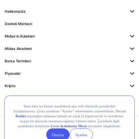
Hakkımızda
Destek Merkezi
Midas'ın Kulakları
Midas Akademi
Borsa Terimleri
Piyasalar
Kripto
Ayrıcalıklar
Kişisel Verilerin
Gizlilik
Yasal
Çerez
Korunması
Politikası
Duyurular
Ayarları