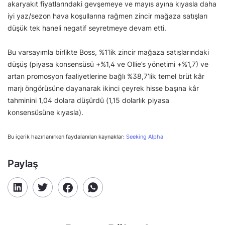
akaryakıt fiyatlarındaki gevşemeye ve mayıs ayına kıyasla daha
iyi yaz/sezon hava koşullarına rağmen zincir mağaza satışları
düşük tek haneli negatif seyretmeye devam etti.
Bu varsayımla birlikte Boss, %1’lik zincir mağaza satışlarındaki
düşüş (piyasa konsensüsü +%1,4 ve Ollie’s yönetimi +%1,7) ve
artan promosyon faaliyetlerine bağlı %38,7’lik temel brüt kâr
marjı öngörüsüne dayanarak ikinci çeyrek hisse başına kâr
tahminini 1,04 dolara düşürdü (1,15 dolarlık piyasa
konsensüsüne kıyasla).
Bu içerik hazırlanırken faydalanılan kaynaklar:
Seeking Alpha
Paylaş