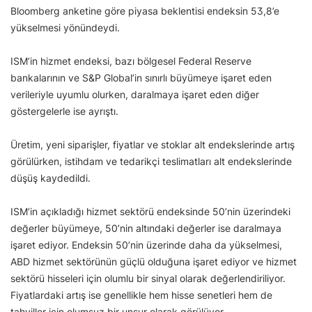
Bloomberg anketine göre piyasa beklentisi endeksin 53,8’e
yükselmesi yönündeydi.
ISM’in hizmet endeksi, bazı bölgesel Federal Reserve
bankalarının ve S&P Global’in sınırlı büyümeye işaret eden
verileriyle uyumlu olurken, daralmaya işaret eden diğer
göstergelerle ise ayrıştı.
Üretim, yeni siparişler, fiyatlar ve stoklar alt endekslerinde artış
görülürken, istihdam ve tedarikçi teslimatları alt endekslerinde
düşüş kaydedildi.
ISM’in açıkladığı hizmet sektörü endeksinde 50’nin üzerindeki
değerler büyümeye, 50’nin altındaki değerler ise daralmaya
işaret ediyor. Endeksin 50’nin üzerinde daha da yükselmesi,
ABD hizmet sektörünün güçlü olduğuna işaret ediyor ve hizmet
sektörü hisseleri için olumlu bir sinyal olarak değerlendiriliyor.
Fiyatlardaki artış ise genellikle hem hisse senetleri hem de
tahviller için olumsuz bir unsur olarak görülüyor.