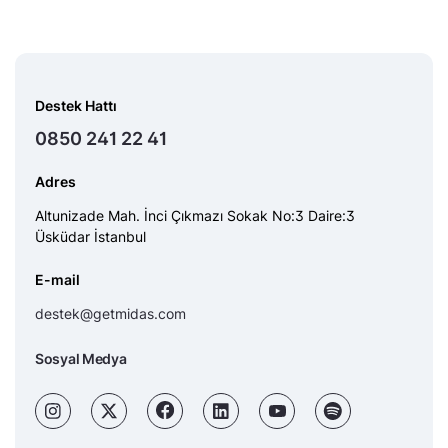
Destek Hattı
0850 241 22 41
Adres
Altunizade Mah. İnci Çıkmazı Sokak No:3 Daire:3
Üsküdar İstanbul
E-mail
destek@getmidas.com
Sosyal Medya