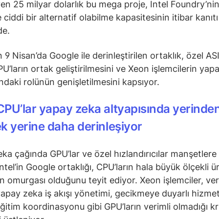
en 25 milyar dolarlık bu mega proje, Intel Foundry’ni
iddi bir alternatif olabilme kapasitesinin itibar kanıtı
nde.
 9 Nisan’da Google ile derinleştirilen ortaklık, özel AS
PU’ların ortak geliştirilmesini ve Xeon işlemcilerin yap
ındaki rolünün genişletilmesini kapsıyor.
PU’lar yapay zeka altyapısında yerinde
k yerine daha derinleşiyor
ka çağında GPU’lar ve özel hızlandırıcılar manşetlere
ntel’in Google ortaklığı, CPU’ların hala büyük ölçekli ür
ın omurgası olduğunu teyit ediyor. Xeon işlemciler, ver
yapay zeka iş akışı yönetimi, gecikmeye duyarlı hizmet
eğitim koordinasyonu gibi GPU’ların verimli olmadığı kri