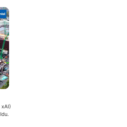
 xAI)
ldu.