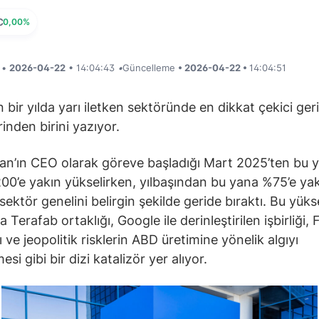
C
0,00%
i •
2026-04-22
• 14:04:43
•
Güncelleme
• 2026-04-22 •
14:04:51
on bir yılda yarı iletken sektöründe en dikkat çekici ge
rinden birini yazıyor.
an’ın CEO olarak göreve başladığı Mart 2025’ten bu 
00’e yakın yükselirken, yılbaşından bu yana %75’e ya
 sektör genelini belirgin şekilde geride bıraktı. Bu yüks
 Terafab ortaklığı, Google ile derinleştirilen işbirliği,
ı ve jeopolitik risklerin ABD üretimine yönelik algıyı
esi gibi bir dizi katalizör yer alıyor.