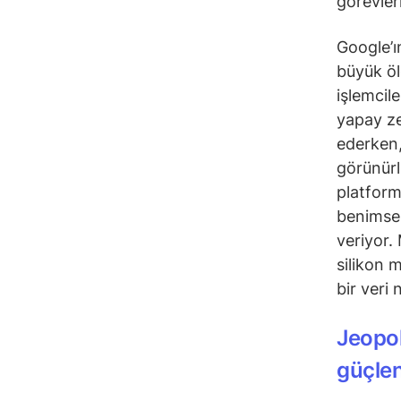
görevleri
Google’ı
büyük ölç
işlemcil
yapay ze
ederken,
görünürl
platform
benimsen
veriyor.
silikon m
bir veri 
Jeopol
güçlen