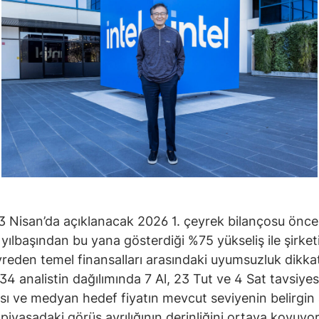
 Nisan’da açıklanacak 2026 1. çeyrek bilançosu önce
 yılbaşından bu yana gösterdiği %75 yükseliş ile şirket
yreden temel finansalları arasındaki uyumsuzluk dikka
 34 analistin dağılımında 7 Al, 23 Tut ve 4 Sat tavsiyes
ı ve medyan hedef fiyatın mevcut seviyenin belirgin 
 piyasadaki görüş ayrılığının derinliğini ortaya koyuyor