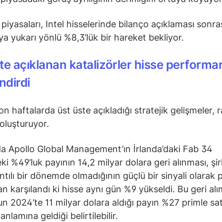
piyasaları, Intel hisselerinde bilanço açıklaması sonr
ya yukarı yönlü %8,3’lük bir hareket bekliyor.
te açıklanan katalizörler hisse performa
ndirdi
son haftalarda üst üste açıkladığı stratejik gelişmeler, ra
 oluşturuyor.
da Apollo Global Management’ın İrlanda’daki Fab 34
ki %49’luk payının 14,2 milyar dolara geri alınması, şir
ıntılı bir dönemde olmadığının güçlü bir sinyali olarak 
an karşılandı ki hisse aynı gün %9 yükseldi. Bu geri alı
un 2024’te 11 milyar dolara aldığı payın %27 primle sa
anlamına geldiği belirtilebilir.