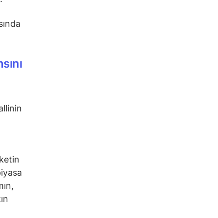
asında
nsını
llinin
ketin
piyasa
mın,
tın