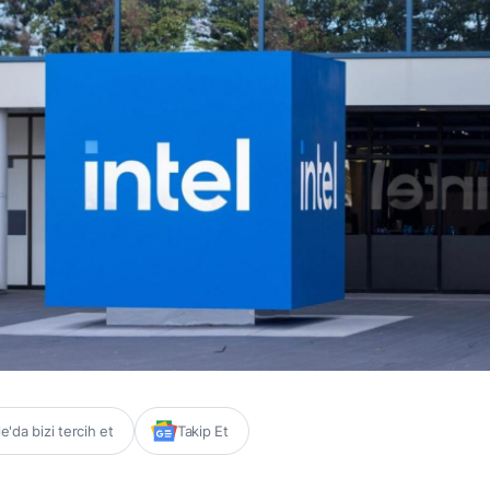
'da bizi tercih et
Takip Et