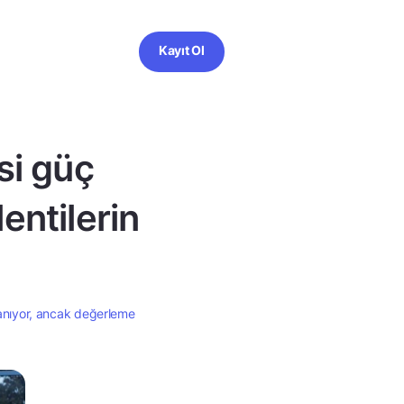
Kayıt Ol
si güç
entilerin
anıyor, ancak değerleme