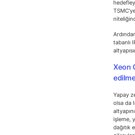
hedefley
TSMC’ye c
niteliği
Ardından
tabanlı I
altyapıs
Xeon C
edilme
Yapay ze
olsa da I
altyapın
işleme, 
dağıtık 