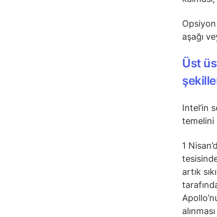
Opsiyon 
aşağı ve
Üst üs
şekille
Intel’in 
temelini
1 Nisan’
tesisinde
artık sık
tarafınd
Apollo’n
alınması 