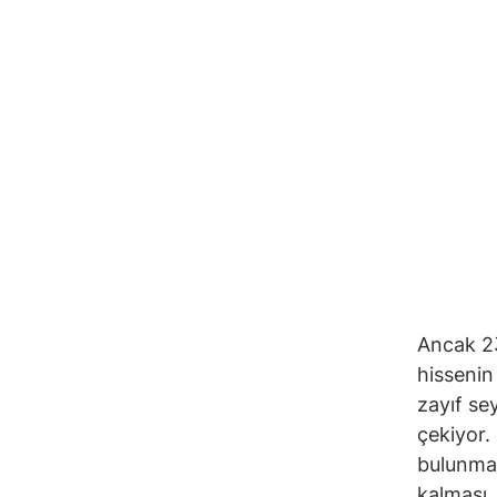
Ancak 23
hissenin
zayıf se
çekiyor.
bulunmas
kalması,