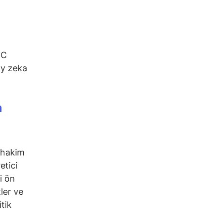
n
IC
ay zeka
n
 hakim
etici
i ön
ler ve
tik