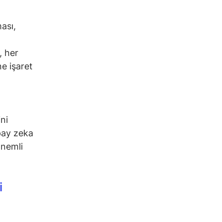
ası,
, her
e işaret
ni
pay zeka
önemli
i