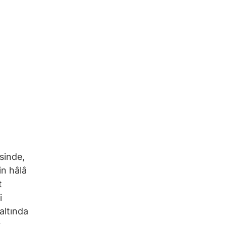
sinde,
in hâlâ
t
i
altında
.