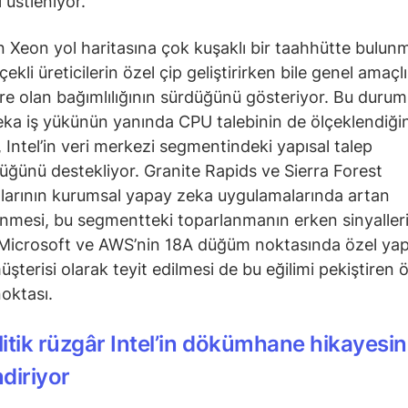
 üstleniyor.
n Xeon yol haritasına çok kuşaklı bir taahhütte bulunm
ekli üreticilerin özel çip geliştirirken bile genel amaçlı
ere olan bağımlılığının sürdüğünü gösteriyor. Bu durum
ka iş yükünün yanında CPU talebinin de ölçeklendiğin
 Intel’in veri merkezi segmentindeki yapısal talep
üğünü destekliyor. Granite Rapids ve Sierra Forest
larının kurumsal yapay zeka uygulamalarında artan
mesi, bu segmentteki toparlanmanın erken sinyalleri
 Microsoft ve AWS’nin 18A düğüm noktasında özel ya
üşterisi olarak teyit edilmesi de bu eğilimi pekiştiren 
noktası.
itik rüzgâr Intel’in dökümhane hikayesin
diriyor