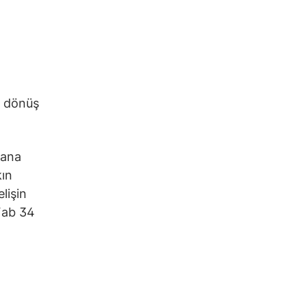
ri dönüş
yana
kın
elişin
 Fab 34