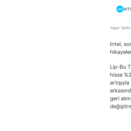
INT
Yayın Tarih
Intel, s
hikayele
Lip-Bu T
hisse %2
artışıyla
arkasında
geri alım
değiştirm