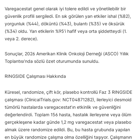
Varegacestat genel olarak iyi tolere edildi ve yönetilebilir bir
güvenlik profili sergiledi. En sık görülen yan etkiler ishal (%82),
yorgunluk (%44), döküntü (%43), bulantı (%35) ve öksürük
(%34) oldu. Yan etkilerin %95’i hafif veya orta şiddetteydi (1.
veya 2. derece).
Sonuçlar, 2026 Amerikan Klinik Onkoloji Derneği (ASCO) Yıllık
Toplantısı’nda sözlü özet oturumunda sunuldu.
RINGSIDE Çalışması Hakkında
Küresel, randomize, çift kör, plasebo kontrollü Faz 3 RINGSIDE
çalışması (ClinicalTrials.gov: NCT04871282), ilerleyici desmoid
tümörlü hastalarda varegacestat’ın etkinlik ve güvenliğini
değerlendirdi. Toplam 156 hasta, hastalık ilerleyene veya ölüm
gerçekleşene kadar günde 1,2 mg varegacestat veya plasebo
almak üzere randomize edildi. Bu, bu hasta grubunda yapılan
en büyük randomize çalışma olma özelliğini taşıyor. Çalışmanın