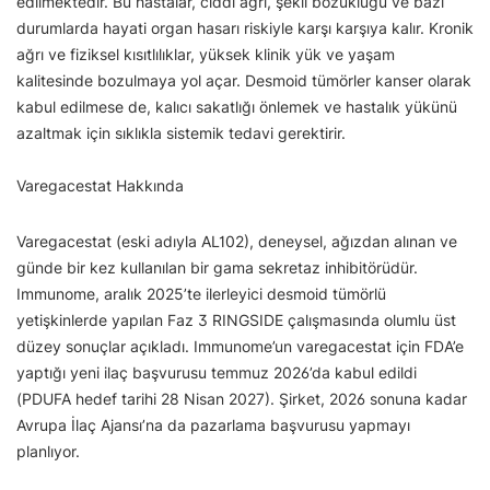
edilmektedir. Bu hastalar, ciddi ağrı, şekil bozukluğu ve bazı
durumlarda hayati organ hasarı riskiyle karşı karşıya kalır. Kronik
ağrı ve fiziksel kısıtlılıklar, yüksek klinik yük ve yaşam
kalitesinde bozulmaya yol açar. Desmoid tümörler kanser olarak
kabul edilmese de, kalıcı sakatlığı önlemek ve hastalık yükünü
azaltmak için sıklıkla sistemik tedavi gerektirir.
Varegacestat Hakkında
Varegacestat (eski adıyla AL102), deneysel, ağızdan alınan ve
günde bir kez kullanılan bir gama sekretaz inhibitörüdür.
Immunome, aralık 2025’te ilerleyici desmoid tümörlü
yetişkinlerde yapılan Faz 3 RINGSIDE çalışmasında olumlu üst
düzey sonuçlar açıkladı. Immunome’un varegacestat için FDA’e
yaptığı yeni ilaç başvurusu temmuz 2026’da kabul edildi
(PDUFA hedef tarihi 28 Nisan 2027). Şirket, 2026 sonuna kadar
Avrupa İlaç Ajansı’na da pazarlama başvurusu yapmayı
planlıyor.