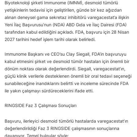
Biyoteknoloji şirketi Immunome (IMNM), desmoid tümörlü
yetişkinlerin tedavisi için geliştirilen, günde bir kez ağızdan
alınan deneysel gama sekretaz inhibitörü varegacestat’a ilişkin
Yeni İlaç Başvurusu’nun (NDA) ABD Gıda ve İlaç Dairesi (FDA)
tarafından kabul edildiğini açıkladı. FDA, başvuru için 28 Nisan
2027 tarihini hedef işlem tarihi olarak belirledi.
Immunome Başkanı ve CEO’su Clay Siegall, FDA’in başvuruyu
kabul etmesini şirket ve desmoid tümör hastaları için önemli bir
dönüm noktası olarak değerlendirdi. Siegall, varegacestat’ın,
güçlü klinik verilerle desteklenen önemli bir oral tedavi seçeneği
sunabileceğine inandıklarını belirtti ve inceleme sürecinde FDA
ile yakın çalışmayı sürdüreceklerini ifade etti.
RINGSIDE Faz 3 Çalışması Sonuçları
Başvuru, ilerleyici desmoid tümörlü hastalarda varegacestat’ın
değerlendirildiği Faz 3 RINGSIDE çalışmasının sonuçlarına
dayanıyor. Temel bulgular şöyle: