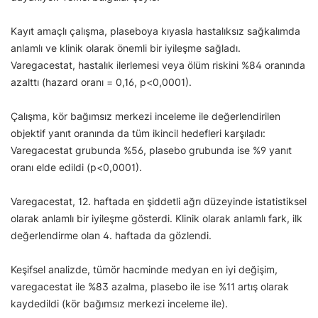
Kayıt amaçlı çalışma, plaseboya kıyasla hastalıksız sağkalımda
anlamlı ve klinik olarak önemli bir iyileşme sağladı.
Varegacestat, hastalık ilerlemesi veya ölüm riskini %84 oranında
azalttı (hazard oranı = 0,16, p<0,0001).
Çalışma, kör bağımsız merkezi inceleme ile değerlendirilen
objektif yanıt oranında da tüm ikincil hedefleri karşıladı:
Varegacestat grubunda %56, plasebo grubunda ise %9 yanıt
oranı elde edildi (p<0,0001).
Varegacestat, 12. haftada en şiddetli ağrı düzeyinde istatistiksel
olarak anlamlı bir iyileşme gösterdi. Klinik olarak anlamlı fark, ilk
değerlendirme olan 4. haftada da gözlendi.
Keşifsel analizde, tümör hacminde medyan en iyi değişim,
varegacestat ile %83 azalma, plasebo ile ise %11 artış olarak
kaydedildi (kör bağımsız merkezi inceleme ile).