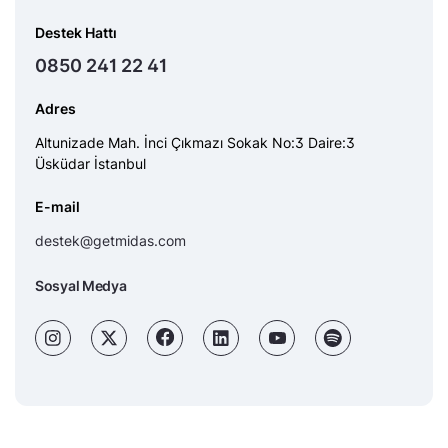
Destek Hattı
0850 241 22 41
Adres
Altunizade Mah. İnci Çıkmazı Sokak No:3 Daire:3
Üsküdar İstanbul
E-mail
destek@getmidas.com
Sosyal Medya