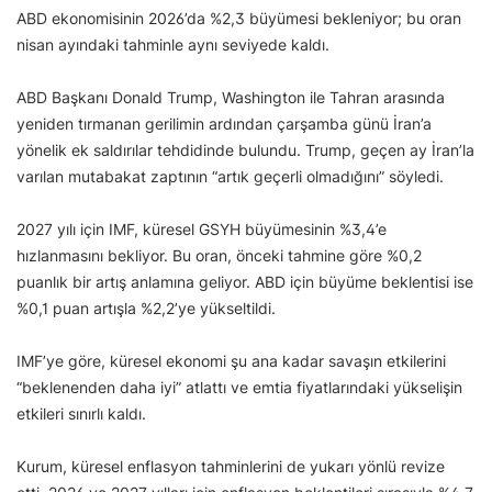
ABD ekonomisinin 2026’da %2,3 büyümesi bekleniyor; bu oran
nisan ayındaki tahminle aynı seviyede kaldı.
ABD Başkanı Donald Trump, Washington ile Tahran arasında
yeniden tırmanan gerilimin ardından çarşamba günü İran’a
yönelik ek saldırılar tehdidinde bulundu. Trump, geçen ay İran’la
varılan mutabakat zaptının “artık geçerli olmadığını” söyledi.
2027 yılı için IMF, küresel GSYH büyümesinin %3,4’e
hızlanmasını bekliyor. Bu oran, önceki tahmine göre %0,2
puanlık bir artış anlamına geliyor. ABD için büyüme beklentisi ise
%0,1 puan artışla %2,2’ye yükseltildi.
IMF’ye göre, küresel ekonomi şu ana kadar savaşın etkilerini
“beklenenden daha iyi” atlattı ve emtia fiyatlarındaki yükselişin
etkileri sınırlı kaldı.
Kurum, küresel enflasyon tahminlerini de yukarı yönlü revize