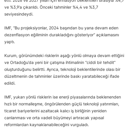
etti. 2026 ve 2027 yılları için enflasyon beklentileri sırasıyla %4,7
ve %3,9’a çıkarıldı. Önceki tahminler %4,4 ve %3,7
seviyesindeydi.
IMF, “Bu projeksiyonlar, 2024 başından bu yana devam eden
dezenflasyon eğiliminin durakladığını gösteriyor” açıklamasını
yaptı.
Kurum, görünümdeki risklerin aşağı yönlü olmaya devam ettiğini
ve Ortadoğu’da yeni bir çatışma ihtimalinin “ciddi bir tehdit”
oluşturduğunu belirtti. Ayrıca, teknoloji beklentilerinde olası bir
düzeltmenin de tahminler üzerinde baskı yaratabileceği ifade
edildi.
IMF, yukarı yönlü risklerin ise enerji piyasalarında beklenenden
hızlı bir normalleşme, öngörülenden güçlü teknoloji yatırımları,
ticaret bariyerlerini azaltacak kalıcı iş birliğinin yeniden
canlanması ve orta vadeli büyümeyi artıracak yapısal
reformlardan kaynaklanabileceğini vurguladı.