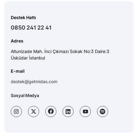
Destek Hattı
0850 241 22 41
Adres
Altunizade Mah. İnci Çıkmazı Sokak No:3 Daire:3
Üsküdar İstanbul
E-mail
destek@getmidas.com
Sosyal Medya