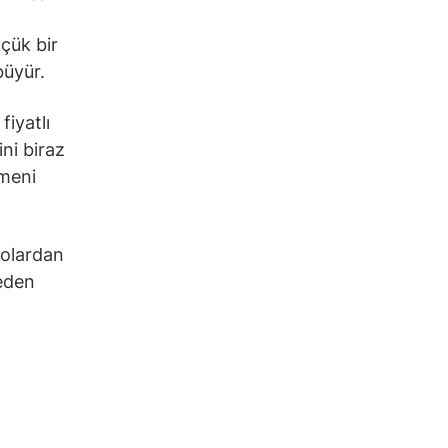
üçük bir
büyür.
fiyatlı
ini biraz
lmeni
dolardan
ceden