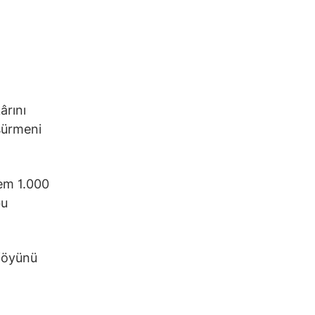
.
ârını
üşürmeni
em 1.000
bu
tföyünü