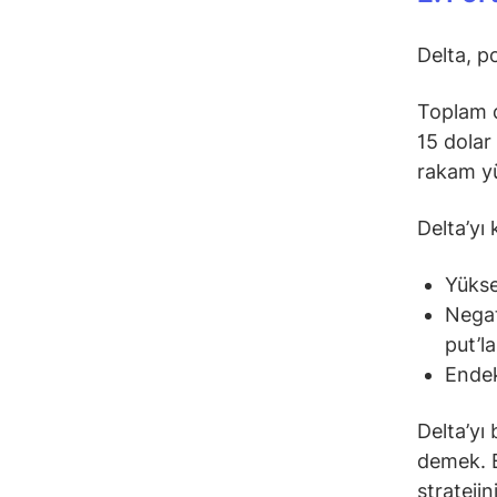
Delta, p
Toplam d
15 dolar
rakam yü
Delta’yı 
Yükse
Negat
put’la
Endek
Delta’yı
demek. B
strateji