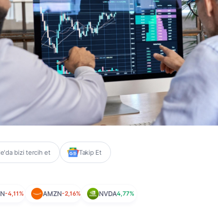
'da bizi tercih et
Takip Et
EN
-4,11%
AMZN
-2,16%
NVDA
4,77%