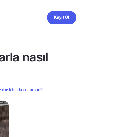
Kayıt Ol
rla nasıl
sıl riskten korunursun?