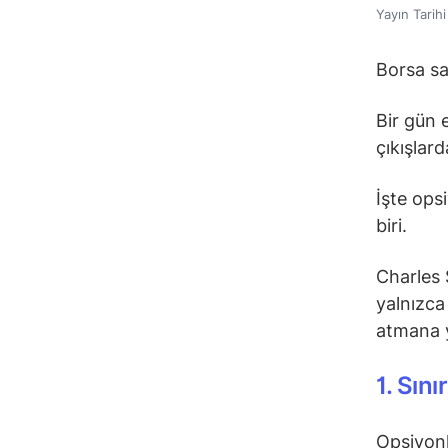
Yayın Tarih
Borsa sa
Bir gün e
çıkışlard
İşte ops
biri.
Charles 
yalnızca
atmana y
1. Sını
Opsiyonl