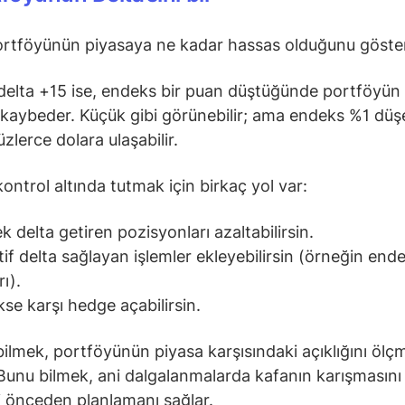
ortföyünün piyasaya ne kadar hassas olduğunu göster
elta +15 ise, endeks bir puan düştüğünde portföyün 
 kaybeder. Küçük gibi görünebilir; ama endeks %1 düş
zlerce dolara ulaşabilir.
kontrol altında tutmak için birkaç yol var:
k delta getiren pozisyonları azaltabilirsin.
if delta sağlayan işlemler ekleyebilirsin (örneğin end
rı).
se karşı hedge açabilirsin.
 bilmek, portföyünün piyasa karşısındaki açıklığını ölç
unu bilmek, ani dalgalanmalarda kafanın karışmasını 
ni önceden planlamanı sağlar.