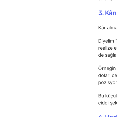
3. Kâr
Kâr alma
Diyelim 
realize 
de sağla
Örneğin 
doları c
pozisyon
Bu küçük
ciddi şek