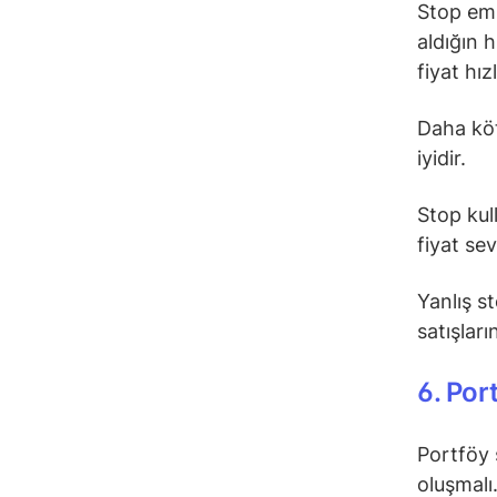
Stop emi
aldığın 
fiyat hız
Daha köt
iyidir.
Stop kul
fiyat sev
Yanlış s
satışları
6. Por
Portföy 
oluşmalı