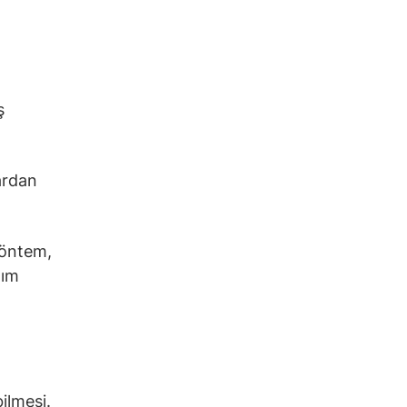
ş
lardan
yöntem,
dım
ilmesi.