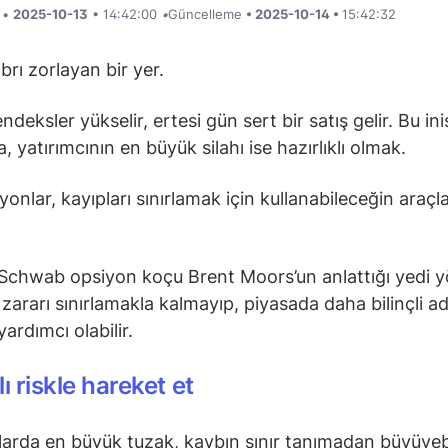
i •
2025-10-13
• 14:42:00
•
Güncelleme
• 2025-10-14 •
15:42:32
brı zorlayan bir yer.
ndeksler yükselir, ertesi gün sert bir satış gelir. Bu ini
a, yatırımcının en büyük silahı ise hazırlıklı olmak.
iyonlar, kayıpları sınırlamak için kullanabileceğin araç
Schwab opsiyon koçu Brent Moors’un anlattığı yedi 
 zararı sınırlamakla kalmayıp, piyasada daha bilinçli a
ardımcı olabilir.
rlı riskle hareket et
arda en büyük tuzak, kaybın sınır tanımadan büyüyeb