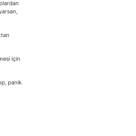
dolardan
oyarsan,
ktan
esi için
op, panik