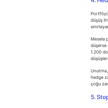
4. Hed
Portföyü
düşüş ih
sınırlaya
Mesela p
düşerse 
1.200 do
düşüşler
Unutma, 
hedge za
çoğu zam
5. Stop