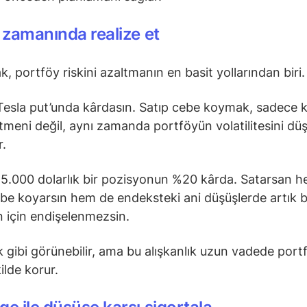
ı zamanında realize et
k, portföy riskini azaltmanın en basit yollarından biri
Tesla put’unda kârdasın. Satıp cebe koymak, sadece k
etmeni değil, aynı zamanda portföyün volatilitesini d
r.
5.000 dolarlık bir pozisyonun %20 kârda. Satarsan h
ebe koyarsın hem de endeksteki ani düşüşlerde artık 
 için endişelenmezsin.
 gibi görünebilir, ama bu alışkanlık uzun vadede por
ilde korur.