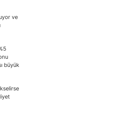
uyor ve
ı
 %5
yonu
sı büyük
kselirse
iyet