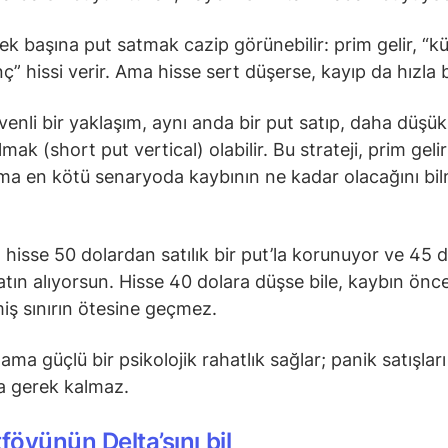
ek başına put satmak cazip görünebilir: prim gelir, “k
ç” hissi verir. Ama hisse sert düşerse, kayıp da hızla 
enli bir yaklaşım, aynı anda bir put satıp, daha düşük 
lmak (short put vertical) olabilir. Bu strateji, prim gelir
ama en kötü senaryoda kaybının ne kadar olacağını bi
 hisse 50 dolardan satılık bir put’la korunuyor ve 45 
atın alıyorsun. Hisse 40 dolara düşse bile, kaybın ön
miş sınırın ötesine geçmez.
ama güçlü bir psikolojik rahatlık sağlar; panik satışları
 gerek kalmaz.
tföyünün Delta’sını bil