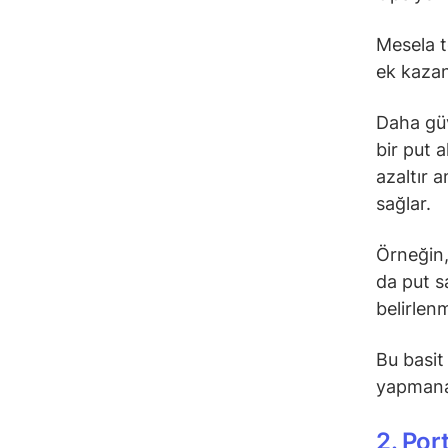
Mesela t
ek kazan
Daha güv
bir put a
azaltır 
sağlar.
Örneğin,
da put s
belirlen
Bu basit 
yapmana
2. Por