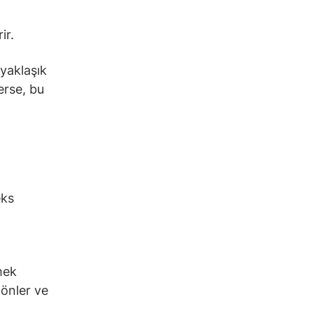
ir.
yaklaşık
erse, bu
eks
mek
önler ve