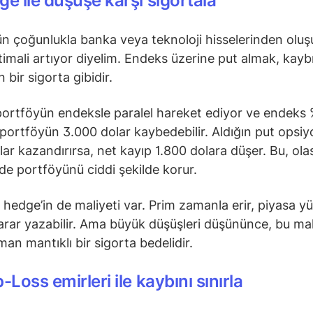
ge ile düşüşe karşı sigortala
n çoğunlukla banka veya teknoloji hisselerinden oluş
timali artıyor diyelim. Endeks üzerine put almak, kayb
n bir sigorta gibidir.
ortföyün endeksle paralel hareket ediyor ve endeks
portföyün 3.000 dolar kaybedebilir. Aldığın put opsi
lar kazandırırsa, net kayıp 1.800 dolara düşer. Bu, ola
de portföyünü ciddi şekilde korur.
hedge’in de maliyeti var. Prim zamanla erir, piyasa yü
rar yazabilir. Ama büyük düşüşleri düşününce, bu mal
an mantıklı bir sigorta bedelidir.
-Loss emirleri ile kaybını sınırla