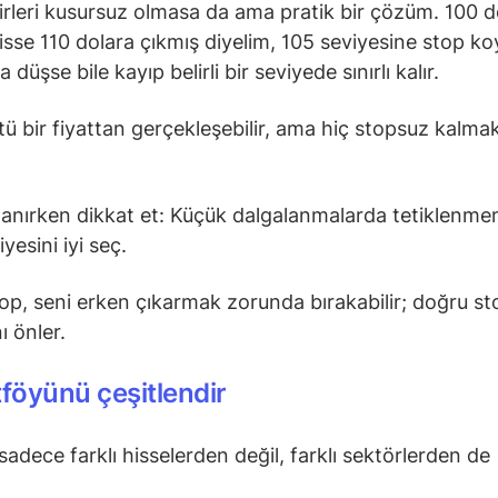
rleri kusursuz olmasa da ama pratik bir çözüm. 100 
hisse 110 dolara çıkmış diyelim, 105 seviyesine stop k
la düşse bile kayıp belirli bir seviyede sınırlı kalır.
ü bir fiyattan gerçekleşebilir, ama hiç stopsuz kalma
lanırken dikkat et: Küçük dalgalanmalarda tetiklenmem
iyesini iyi seç.
top, seni erken çıkarmak zorunda bırakabilir; doğru st
nı önler.
tföyünü çeşitlendir
sadece farklı hisselerden değil, farklı sektörlerden de
.