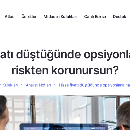
Atlas
Ücretler
Midas’ın Kulakları
Canlı Borsa
Destek
yatı düştüğünde opsiyonla
riskten korunursun?
n Kulakları
Analist Notları
Hisse fiyatı düştüğünde opsiyonlarla na