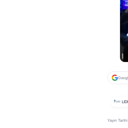
Google
LID
Yayın Tarih