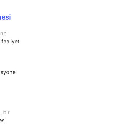
esi
nel
 faaliyet
asyonel
 bir
esi