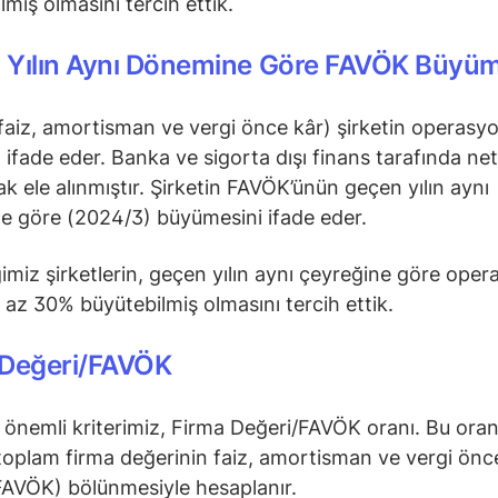
lmiş olmasını tercih ettik.
 Yılın Aynı Dönemine Göre FAVÖK Büyüm
aiz, amortisman ve vergi önce kâr) şirketin operasyo
nı ifade eder. Banka ve sigorta dışı finans tarafında net
ak ele alınmıştır. Şirketin FAVÖK’ünün geçen yılın aynı
e göre (2024/3) büyümesini ifade eder.
imiz şirketlerin, geçen yılın aynı çeyreğine göre oper
n az 30% büyütebilmiş olmasını tercih ettik.
 Değeri/FAVÖK
r önemli kriterimiz, Firma Değeri/FAVÖK oranı. Bu oran,
 toplam firma değerinin faiz, amortisman ve vergi önc
FAVÖK) bölünmesiyle hesaplanır.