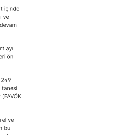
rt içinde
ı ve
a devam
rt ayı
eri ön
e 249
2 tanesi
ar (FAVÖK
rel ve
an bu