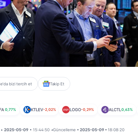
'da bizi tercih et
Takip Et
FA
0,77%
KTLEV
-2,02%
LOGO
-0,29%
ALCTL
0,63%
i •
2025-05-09
• 15:44:50
•
Güncelleme
• 2025-05-09 •
18:08:20