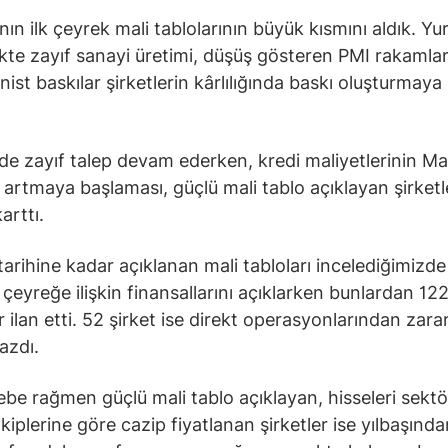
nın ilk çeyrek mali tablolarının büyük kısmını aldık. Yu
ekte zayıf sanayi üretimi, düşüş gösteren PMI rakamlar
nist baskılar şirketlerin kârlılığında baskı oluşturmay
nde zayıf talep devam ederken, kredi maliyetlerinin Ma
la artmaya başlaması, güçlü mali tablo açıklayan şirketl
arttı.
tarihine kadar açıklanan mali tabloları incelediğimizd
k çeyreğe ilişkin finansallarını açıklarken bunlardan 12
r ilan etti. 52 şirket ise direkt operasyonlarından zar
azdı.
lebe rağmen güçlü mali tablo açıklayan, hisseleri sektö
akiplerine göre cazip fiyatlanan şirketler ise yılbaşınd