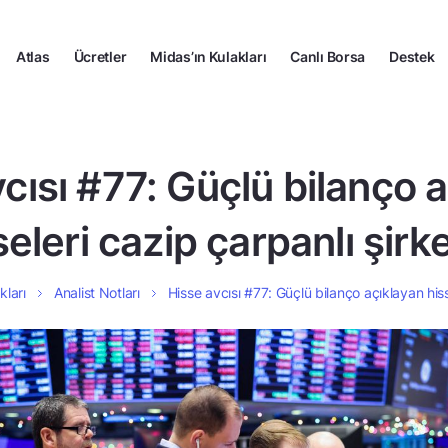
Atlas
Ücretler
Midas’ın Kulakları
Canlı Borsa
Destek
cısı #77: Güçlü bilanço 
seleri cazip çarpanlı şirke
kları
Analist Notları
Hisse avcısı #77: Güçlü bilanço açıklayan hiss