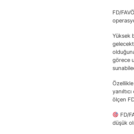
FD/FAVÖK
operasy
Yüksek b
gelecekt
olduğuna
görece u
sunabile
Özellikl
yanıltıcı
ölçen FD
FD/FAV
düşük ol