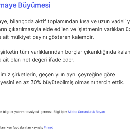
maye Büyümesi
e, bilançoda aktif toplamından kısa ve uzun vadeli 
ın çıkarılmasıyla elde edilen ve işletmenin varlıkları ü
a ait mülkiyet payını gösteren kalemdir.
 şirketin tüm varlıklarından borçlar çıkarıldığında kala
a ait olan net değeri ifade eder.
imiz şirketlerin, geçen yılın aynı çeyreğine göre
esini en az 30% büyütebilmiş olmasını tercih ettik.
n bilgiler yatırım tavsiyesi içermez. Bilgi için:
Midas Sorumluluk Beyanı
rlanırken faydalanılan kaynak:
Finnet