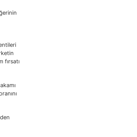
ğerinin
ntileri
rketin
 fırsatı
 rakamı
oranını
nden