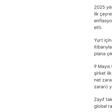
2025 yılı
ilk çeyr
enflasyo
etti.
Yurt içi
itibarıy
plana çık
9 Mayıs 
şirket il
net zara
zararı) y
Zayıf ta
global r