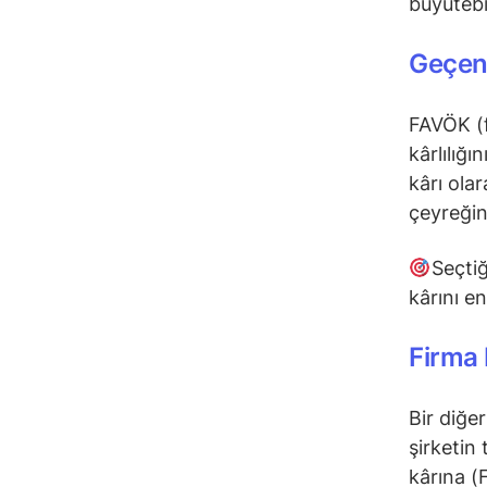
büyütebi
Geçen
FAVÖK (f
kârlılığı
kârı olar
çeyreğin
Seçtiğ
kârını e
Firma
Bir diğe
şirketin
kârına (