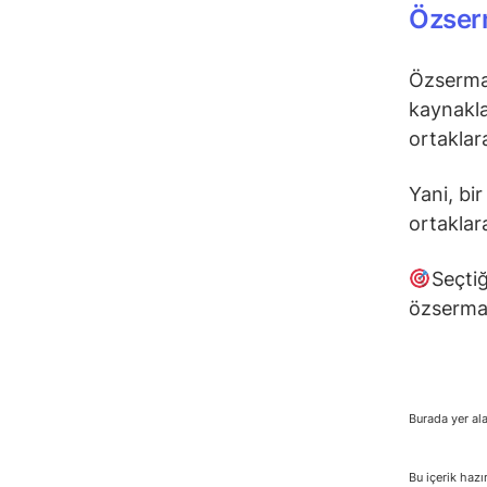
Özser
Özsermay
kaynaklar
ortaklar
Yani, bir
ortaklar
Seçtiğ
özsermay
Burada yer ala
Bu içerik hazı