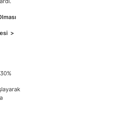
ardı.
Olması
esi >
30%
şlayarak
da