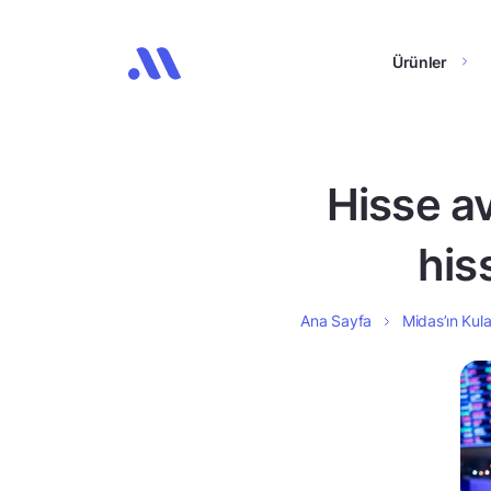
Ürünler
Hisse av
his
Ana Sayfa
Midas’ın Kula