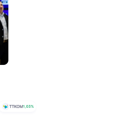
TTKOM
1,03%