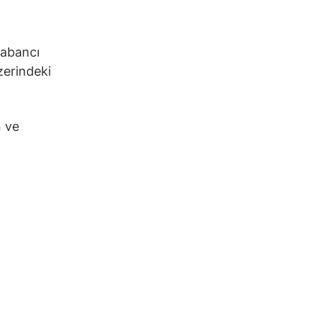
yabancı
zerindeki
n ve