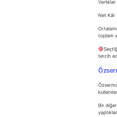
Varlıklar
Net Kâr 
Ortalama
toplam va
Seçti
tercih ed
Özserm
Özsermaye
kullanıla
Bir diğer
yaptıklar