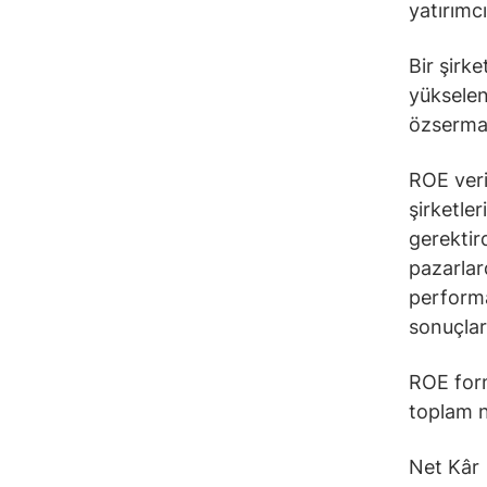
yatırımcı
Bir şirk
yükselen
özsermay
ROE veri
şirketle
gerektird
pazarlar
performan
sonuçlar 
ROE form
toplam 
Net Kâr 