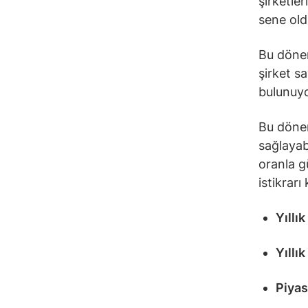
şirketle
sene old
Bu dönem
şirket s
bulunuyo
Bu döne
sağlayab
oranla g
istikrar
Yıllı
Yıllı
Piyas