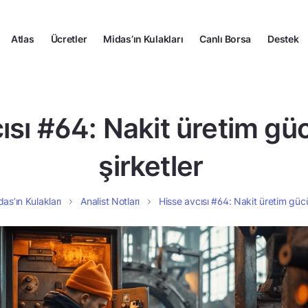
Atlas
Ücretler
Midas’ın Kulakları
Canlı Borsa
Destek
ısı #64: Nakit üretim g
şirketler
das’ın Kulakları
Analist Notları
Hisse avcısı #64: Nakit üretim güc