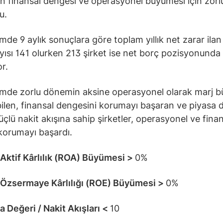
rin finansal dengesi ve operasyonel büyümesi için zorlu
u.
de 9 aylık sonuçlara göre toplam yıllık net zarar ila
ayısı 141 olurken 213 şirket ise net borç pozisyonunda
r.
mde zorlu dönemin aksine operasyonel olarak marj 
ilen, finansal dengesini korumayı başaran ve piyasa 
üçlü nakit akışına sahip şirketler, operasyonel ve fina
ı korumayı başardı.
k Aktif Kârlılık (ROA) Büyümesi >
0%
k Özsermaye Kârlılığı (ROE) Büyümesi >
0%
a Değeri / Nakit Akışları <
10