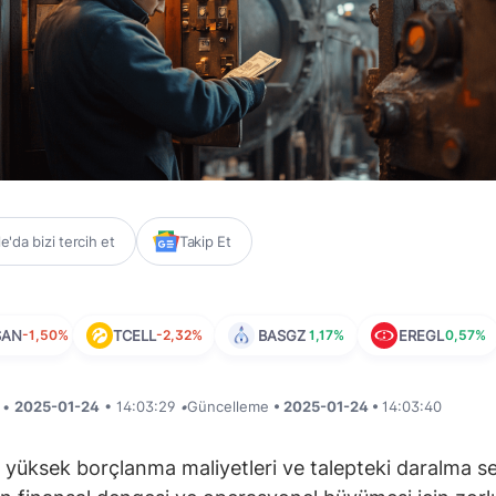
'da bizi tercih et
Takip Et
SAN
-1,50%
TCELL
-2,32%
BASGZ
1,17%
EREGL
0,57%
i •
2025-01-24
• 14:03:29
•
Güncelleme
• 2025-01-24 •
14:03:40
ı yüksek borçlanma maliyetleri ve talepteki daralma s