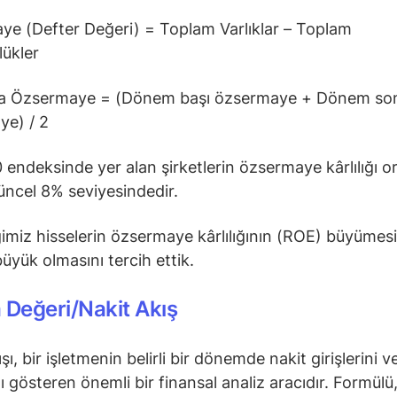
e (Defter Değeri) = Toplam Varlıklar – Toplam
lükler
a Özsermaye = (Dönem başı özsermaye + Dönem so
ye) / 2
 endeksinde yer alan şirketlerin özsermaye kârlılığı 
üncel 8% seviyesindedir.
imiz hisselerin özsermaye kârlılığının (ROE) büyümes
üyük olmasını tercih ettik.
 Değeri/Nakit Akış
şı, bir işletmenin belirli bir dönemde nakit girişlerini v
nı gösteren önemli bir finansal analiz aracıdır. Formülü