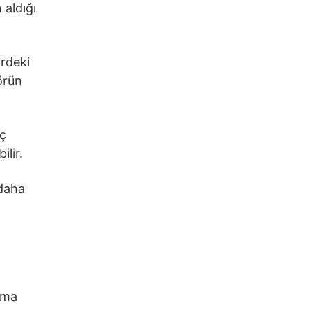
 aldığı
ördeki
örün
aç
ilir.
 daha
ama