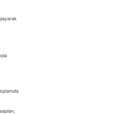
şlayarak
ğıda
 toplamda
sapları,