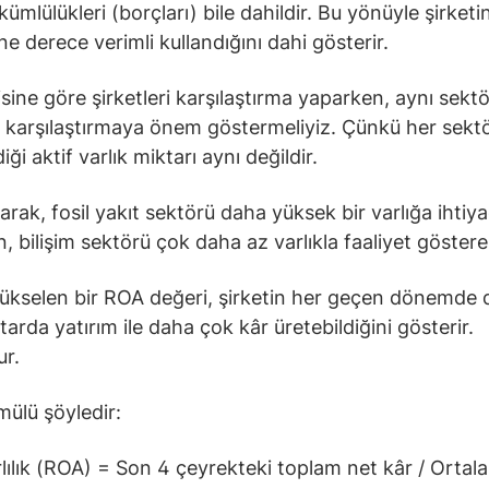
ümlülükleri (borçları) bile dahildir. Bu yönüyle şirketin
ne derece verimli kullandığını dahi gösterir.
sine göre şirketleri karşılaştırma yaparken, aynı sekt
ri karşılaştırmaya önem göstermeliyiz. Çünkü her sekt
iği aktif varlık miktarı aynı değildir.
arak, fosil yakıt sektörü daha yüksek bir varlığa ihtiy
, bilişim sektörü çok daha az varlıkla faaliyet göstereb
yükselen bir ROA değeri, şirketin her geçen dönemde
tarda yatırım ile daha çok kâr üretebildiğini gösterir.
r.
ülü şöyledir:
rlılık (ROA) = Son 4 çeyrekteki toplam net kâr / Ortal