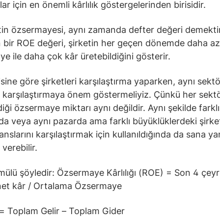
lar için en önemli kârlılık göstergelerinden birisidir.
etin özsermayesi, aynı zamanda defter değeri demektir
 bir ROE değeri, şirketin her geçen dönemde daha az
e ile daha çok kâr üretebildiğini gösterir.
sine göre şirketleri karşılaştırma yaparken, aynı sekt
ri karşılaştırmaya önem göstermeliyiz. Çünkü her sekt
iği özsermaye miktarı aynı değildir. Aynı şekilde farklı
da veya aynı pazarda ama farklı büyüklüklerdeki şirket
slarını karşılaştırmak için kullanıldığında da sana yanı
verebilir.
ülü şöyledir: Özsermaye Kârlılığı (ROE) = Son 4 çeyr
net kâr / Ortalama Özsermaye
= Toplam Gelir – Toplam Gider