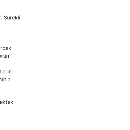
. Sürekli
ördeki
örün
lerin
ltıcı
ekteki