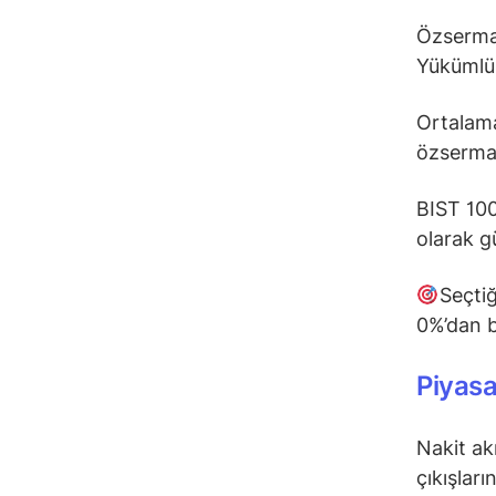
Özsermay
Yükümlü
Ortalam
özserma
BIST 100
olarak g
Seçtiğ
0%’dan b
Piyasa
Nakit akı
çıkışları