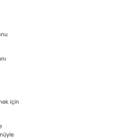
onu
ını
mek için
e
önüyle