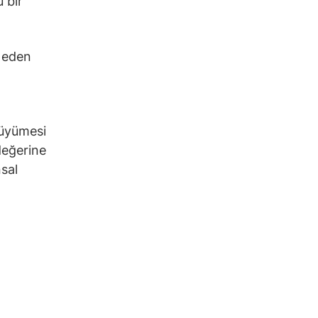
 bir
n eden
büyümesi
değerine
nsal