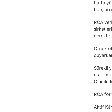
hatta yük
borçları 
ROA veri
şirketle
gerektird
Örnek ol
duyarken
Sürekli 
ufak mik
Olumludu
ROA form
Aktif Kâ