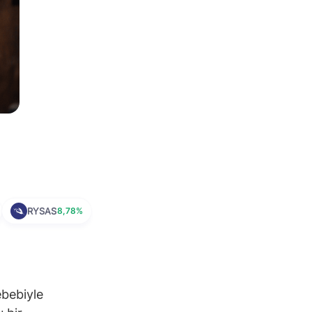
RYSAS
8,78%
ebebiyle