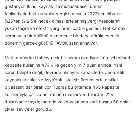
gösteriyor. İkinci kaynak ise muhasebesel: üretim
faaliyetlerindeki kurumlar vergisi oranının 2027’den itibaren
%25’ten %12,5’e inecek olması ertelenmiş vergi hesaplarını
yukarı taşıdı ve efektif vergi oranı %7,5’e geriledi. Net kârdaki
sıçramanın bir bölümü bu nedenle bir daha görülmeyecek,
dönemin gerçek gücünü FAVÖK satırı anlatıyor.
Marj tarafındaki tabloyu tek bir rakam özetliyor: küresel rafineri
kapasite kullanımı %74,4 ile geçen yılın 7 puan altında. Yani
sorun talepte değil, devrede olmayan kapasitede. Jeopolitik
kaynaklı arızalar ve Asya’daki isteksiz üretim, orta distilat
piyasasını dar bırakıyor. Tüpraş bu ortamda %95 kapasite
kullanımıyla çalışıp net rafineri marjını 9,4 dolardan 21,4
dolar/varile taşıdı; motorin ve jet yakıtında varil başına 50 dolar
civarı seviyeler görüldü.