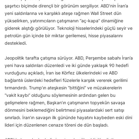
şaşırtıcı biçimde dirençli bir görünüm sergiliyor. ABD’nin İran’a
yeni saldırılarına ve karşılıklı ateşe rağmen Wall Street dün
yükselirken, yatırımcıların çatışmanın “aç-kapa” dinamiğine
giderek alıştığı görülüyor. Teknoloji hisselerindeki güçlü seyir ve
petrolün gün içinde bir miktar gerilemesi, hisse piyasalarını
destekledi.
Jeopolitik tarafta çatışma sürüyor. ABD, Perşembe sabahı İran’a
yeni hava saldırıları düzenledi ve iki günde yaklaşık 90 hedefi
vurduğunu açıkladı, İran ise Körfez ülkelerindeki ve ABD
bağlantılı üslerdeki hedefleri füzelerle karşılık vererek gerilimi
tırmandırdı. Trump’ın ateşkesin “bittiğini” ve müzakerelerin
“vakit kaybı” olduğunu söylemesinin ardından gelen bu
gelişmelere rağmen, Başkan’ın çatışmanın topyekûn savaşa
dönmesini beklemediğini belirtmesi piyasalardaki sert satışı
sınırladı. İran’ın savaşın ilk gününde hayatını kaybeden eski dini
lideri için düzenlenen cenaze töreni de dün başladı.