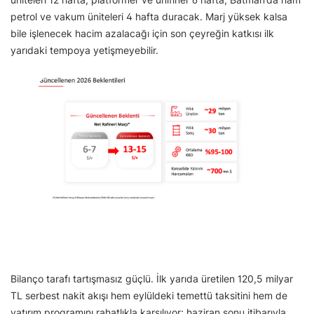
petrol ve vakum üniteleri 4 hafta duracak. Marj yüksek kalsa
bile işlenecek hacim azalacağı için son çeyreğin katkısı ilk
yarıdaki tempoya yetişmeyebilir.
Bilanço tarafı tartışmasız güçlü. İlk yarıda üretilen 120,5 milyar
TL serbest nakit akışı hem eylüldeki temettü taksitini hem de
yatırım programını rahatlıkla karşılıyor; haziran sonu itibarıyla