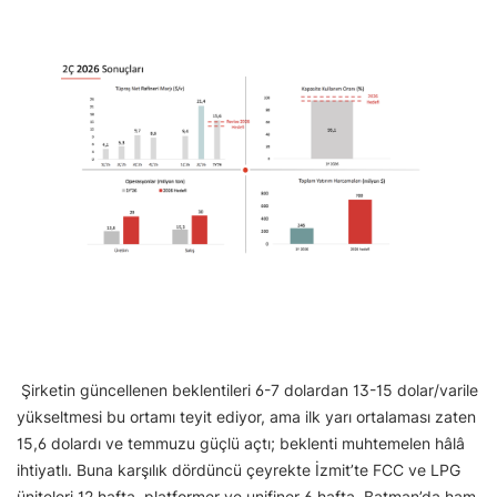
Şirketin güncellenen beklentileri 6-7 dolardan 13-15 dolar/varile
yükseltmesi bu ortamı teyit ediyor, ama ilk yarı ortalaması zaten
15,6 dolardı ve temmuzu güçlü açtı; beklenti muhtemelen hâlâ
ihtiyatlı. Buna karşılık dördüncü çeyrekte İzmit’te FCC ve LPG
üniteleri 12 hafta, platformer ve unifiner 6 hafta, Batman’da ham