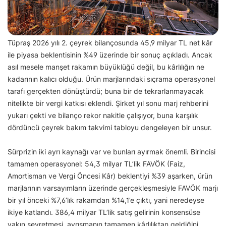
Tüpraş 2026 yılı 2. çeyrek bilançosunda 45,9 milyar TL net kâr
ile piyasa beklentisinin %49 üzerinde bir sonuç açıkladı. Ancak
asıl mesele manşet rakamın büyüklüğü değil, bu kârlılığın ne
kadarının kalıcı olduğu. Ürün marjlarındaki sıçrama operasyonel
tarafı gerçekten dönüştürdü; buna bir de tekrarlanmayacak
nitelikte bir vergi katkısı eklendi. Şirket yıl sonu marj rehberini
yukarı çekti ve bilanço rekor nakitle çalışıyor, buna karşılık
dördüncü çeyrek bakım takvimi tabloyu dengeleyen bir unsur.
Sürprizin iki ayrı kaynağı var ve bunları ayırmak önemli. Birincisi
tamamen operasyonel: 54,3 milyar TL’lik FAVÖK (Faiz,
Amortisman ve Vergi Öncesi Kâr) beklentiyi %39 aşarken, ürün
marjlarının varsayımların üzerinde gerçekleşmesiyle FAVÖK marjı
bir yıl önceki %7,6’lık rakamdan %14,1’e çıktı, yani neredeyse
ikiye katlandı. 386,4 milyar TL’lik satış gelirinin konsensüse
yakın seyretmesi, ayrışmanın tamamen kârlılıktan geldiğini