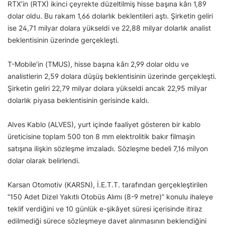
RTX’in (RTX) ikinci çeyrekte düzeltilmiş hisse başına kârı 1,89
dolar oldu. Bu rakam 1,66 dolarlık beklentileri aştı. Şirketin geliri
ise 24,71 milyar dolara yükseldi ve 22,88 milyar dolarlık analist
beklentisinin üzerinde gerçekleşti.
T-Mobile’in (TMUS), hisse başına kârı 2,99 dolar oldu ve
analistlerin 2,59 dolara düşüş beklentisinin üzerinde gerçekleşti.
Şirketin geliri 22,79 milyar dolara yükseldi ancak 22,95 milyar
dolarlık piyasa beklentisinin gerisinde kaldı.
Alves Kablo (ALVES), yurt içinde faaliyet gösteren bir kablo
üreticisine toplam 500 ton 8 mm elektrolitik bakır filmaşin
satışına ilişkin sözleşme imzaladı. Sözleşme bedeli 7,16 milyon
dolar olarak belirlendi.
Karsan Otomotiv (KARSN), İ.E.T.T. tarafından gerçekleştirilen
“150 Adet Dizel Yakıtlı Otobüs Alımı (8-9 metre)” konulu ihaleye
teklif verdiğini ve 10 günlük e-şikâyet süresi içerisinde itiraz
edilmediği sürece sözleşmeye davet alınmasının beklendiğini