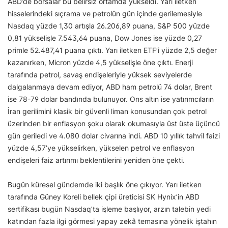
ABD’de borsalar bu belirsiz ortamda yükseldi. Yarı iletken
hisselerindeki sıçrama ve petrolün gün içinde gerilemesiyle
Nasdaq yüzde 1,30 artışla 26.206,89 puana, S&P 500 yüzde
0,81 yükselişle 7.543,64 puana, Dow Jones ise yüzde 0,27
primle 52.487,41 puana çıktı. Yarı iletken ETF’i yüzde 2,5 değer
kazanırken, Micron yüzde 4,5 yükselişle öne çıktı. Enerji
tarafında petrol, savaş endişeleriyle yüksek seviyelerde
dalgalanmaya devam ediyor, ABD ham petrolü 74 dolar, Brent
ise 78-79 dolar bandında bulunuyor. Ons altın ise yatırımcıların
İran gerilimini klasik bir güvenli liman konusundan çok petrol
üzerinden bir enflasyon şoku olarak okumasıyla üst üste üçüncü
gün geriledi ve 4.080 dolar civarına indi. ABD 10 yıllık tahvil faizi
yüzde 4,57’ye yükselirken, yükselen petrol ve enflasyon
endişeleri faiz artırımı beklentilerini yeniden öne çekti.
Bugün küresel gündemde iki başlık öne çıkıyor. Yarı iletken
tarafında Güney Koreli bellek çipi üreticisi SK Hynix’in ABD
sertifikası bugün Nasdaq’ta işleme başlıyor, arzın talebin yedi
katından fazla ilgi görmesi yapay zekâ temasına yönelik iştahın