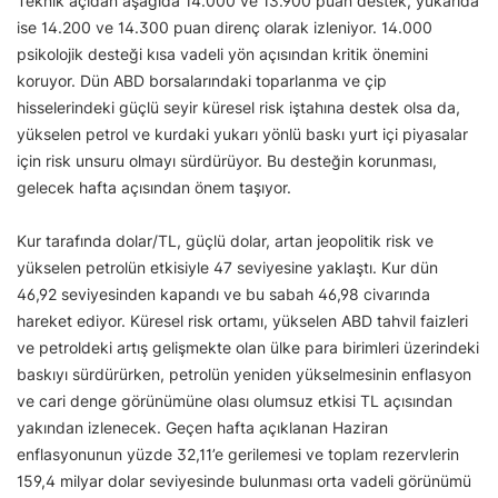
Teknik açıdan aşağıda 14.000 ve 13.900 puan destek, yukarıda
ise 14.200 ve 14.300 puan direnç olarak izleniyor. 14.000
psikolojik desteği kısa vadeli yön açısından kritik önemini
koruyor. Dün ABD borsalarındaki toparlanma ve çip
hisselerindeki güçlü seyir küresel risk iştahına destek olsa da,
yükselen petrol ve kurdaki yukarı yönlü baskı yurt içi piyasalar
için risk unsuru olmayı sürdürüyor. Bu desteğin korunması,
gelecek hafta açısından önem taşıyor.
Kur tarafında dolar/TL, güçlü dolar, artan jeopolitik risk ve
yükselen petrolün etkisiyle 47 seviyesine yaklaştı. Kur dün
46,92 seviyesinden kapandı ve bu sabah 46,98 civarında
hareket ediyor. Küresel risk ortamı, yükselen ABD tahvil faizleri
ve petroldeki artış gelişmekte olan ülke para birimleri üzerindeki
baskıyı sürdürürken, petrolün yeniden yükselmesinin enflasyon
ve cari denge görünümüne olası olumsuz etkisi TL açısından
yakından izlenecek. Geçen hafta açıklanan Haziran
enflasyonunun yüzde 32,11’e gerilemesi ve toplam rezervlerin
159,4 milyar dolar seviyesinde bulunması orta vadeli görünümü