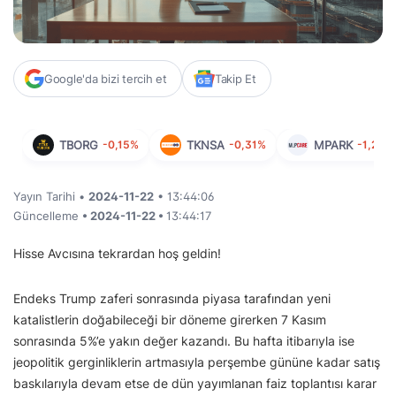
Google'da bizi tercih et
Takip Et
TBORG
-0,15%
TKNSA
-0,31%
MPARK
-1,28%
Yayın Tarihi •
2024-11-22
• 13:44:06
Güncelleme
• 2024-11-22 •
13:44:17
Hisse Avcısına tekrardan hoş geldin!
Endeks Trump zaferi sonrasında piyasa tarafından yeni
katalistlerin doğabileceği bir döneme girerken 7 Kasım
sonrasında 5%’e yakın değer kazandı. Bu hafta itibarıyla ise
jeopolitik gerginliklerin artmasıyla perşembe gününe kadar satış
baskılarıyla devam etse de dün yayımlanan faiz toplantısı karar