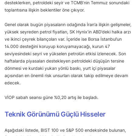
desteklerken, petroldeki seyir ve TCMB’nin Temmuz sonundaki
toplantısına ilişkin beklentiler öne çıkıyor.
Genel olarak bugün piyasaların odağında İran’a ilişkin gelişmeler,
yüksek seyreden petrol fiyatları, SK Hynix’in ABD’deki halka arzı
ve ikinci çeyrek bilançoları var. İçeride ise Borsa İstanbul’un
14.000 desteğini koruyup koruyamayacağı, kurun 47
seviyesindeki seyri ve yükselen petrolün etkisi izlenecek. Son
haftalarda piyasaları destekleyen petroldeki düşüşün tersine
dönmesi ve kurdaki yukarı yönlü baskı, yurt içi piyasalar
açısından en önemli risk unsurları olarak takip edilmeye devam
edecek.
VİOP sabah seansı güne %0,20 artış ile başladı.
Teknik Görünümü Güçlü Hisseler
Aşağıdaki listede, BIST 100 ve S&P 500 endeksinde bulunan,