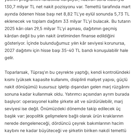
130,7 milyar TL net nakit pozisyonu var. Temettü tarafında mart
ayında ödenen hisse başı net 8,82 TL’ye eylül sonunda 5,73 TL
eklenecek ve toplam dağıtım 33 milyar TL’yi bulacak. Bu tutarın
2025 kârı olan 29,5 milyar TL’yi aşması, dağıtımın geçmiş
kârdan değil bu yılın nakit üretiminden finanse edildiğini
gösteriyor. İçinde bulunduğumuz yılın kâr seviyesi korunursa,
2027 dağıtımı için hisse başı 35-40 TL bandı konuşulabilir hale
gelir.
Toparlarsak, Tüpraş’ın bu çeyrekte yaptığı, kendi kontrolündeki
kısmı (yüksek kapasite kullanımı, disiplinli maliyet yapısı, güçlü
nakit dönüşümü) kusursuz işletip dışarıdan gelen marj rüzgârını
sonuna kadar kullanmak oldu. Yatırımcı açısından ayrım burada
başlıyor: operasyonel kalite şirkete ait ve sürdürülebilir, marj
seviyesi ise değil. Önümüzdeki dönemde takip edilecek üç
başlık var: jeopolitik gelişmelere bağlı olarak ürün kraklarının
nerede dengeleneceği, dördüncü çeyrek bakımlarının hacim
kaybını ne kadar büyüteceği ve şirketin biriken nakdi temettü