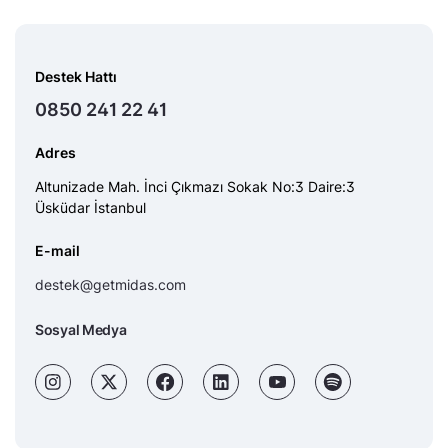
Destek Hattı
0850 241 22 41
Adres
Altunizade Mah. İnci Çıkmazı Sokak No:3 Daire:3
Üsküdar İstanbul
E-mail
destek@getmidas.com
Sosyal Medya