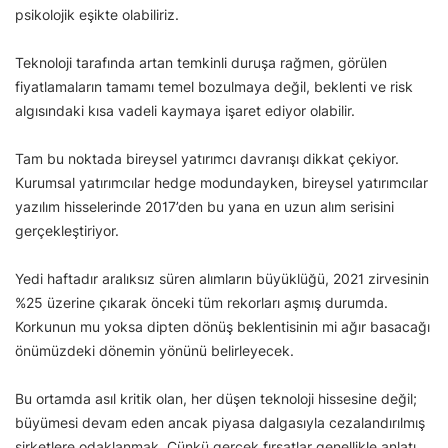
psikolojik eşikte olabiliriz.
Teknoloji tarafında artan temkinli duruşa rağmen, görülen
fiyatlamaların tamamı temel bozulmaya değil, beklenti ve risk
algısındaki kısa vadeli kaymaya işaret ediyor olabilir.
Tam bu noktada bireysel yatırımcı davranışı dikkat çekiyor.
Kurumsal yatırımcılar hedge modundayken, bireysel yatırımcılar
yazılım hisselerinde 2017’den bu yana en uzun alım serisini
gerçekleştiriyor.
Yedi haftadır aralıksız süren alımların büyüklüğü, 2021 zirvesinin
%25 üzerine çıkarak önceki tüm rekorları aşmış durumda.
Korkunun mu yoksa dipten dönüş beklentisinin mi ağır basacağı
önümüzdeki dönemin yönünü belirleyecek.
Bu ortamda asıl kritik olan, her düşen teknoloji hissesine değil;
büyümesi devam eden ancak piyasa dalgasıyla cezalandırılmış
şirketlere odaklanmak. Çünkü gerçek fırsatlar genellikle anlatı