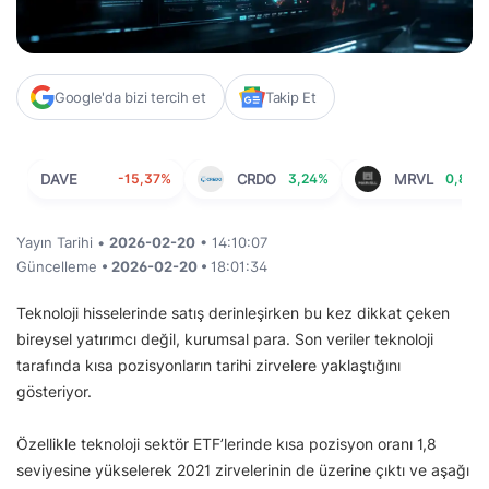
Google'da bizi tercih et
Takip Et
DAVE
-15,37%
CRDO
3,24%
MRVL
0,82%
Yayın Tarihi •
2026-02-20
• 14:10:07
Güncelleme
• 2026-02-20 •
18:01:34
Teknoloji hisselerinde satış derinleşirken bu kez dikkat çeken
bireysel yatırımcı değil, kurumsal para. Son veriler teknoloji
tarafında kısa pozisyonların tarihi zirvelere yaklaştığını
gösteriyor.
Özellikle teknoloji sektör ETF’lerinde kısa pozisyon oranı 1,8
seviyesine yükselerek 2021 zirvelerinin de üzerine çıktı ve aşağı