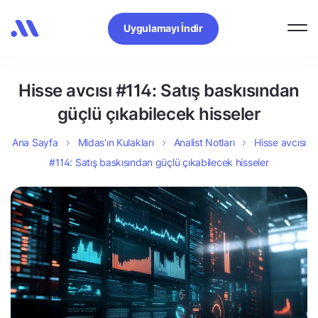
Uygulamayı İndir
Hisse avcısı #114: Satış baskısından
güçlü çıkabilecek hisseler
Ana Sayfa
Midas’ın Kulakları
Analist Notları
Hisse avcısı
#114: Satış baskısından güçlü çıkabilecek hisseler