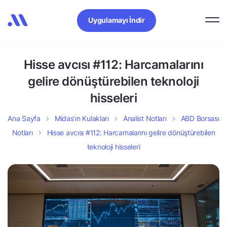
Uygulamayı İndir
Hisse avcısı #112: Harcamalarını
gelire dönüştürebilen teknoloji
hisseleri
Ana Sayfa
Midas’ın Kulakları
Analist Notları
ABD Borsası
Notları
Hisse avcısı #112: Harcamalarını gelire dönüştürebilen
teknoloji hisseleri