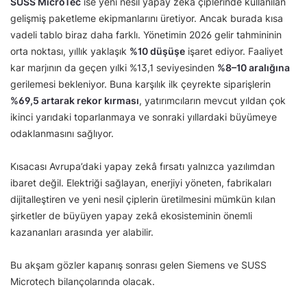
SUSS MicroTec
ise yeni nesil yapay zekâ çiplerinde kullanılan
gelişmiş paketleme ekipmanlarını üretiyor. Ancak burada kısa
vadeli tablo biraz daha farklı. Yönetimin 2026 gelir tahmininin
orta noktası, yıllık yaklaşık
%10 düşüşe
işaret ediyor. Faaliyet
kar marjının da geçen yılki %13,1 seviyesinden
%8–10 aralığına
gerilemesi bekleniyor. Buna karşılık ilk çeyrekte siparişlerin
%69,5 artarak rekor kırması
, yatırımcıların mevcut yıldan çok
ikinci yarıdaki toparlanmaya ve sonraki yıllardaki büyümeye
odaklanmasını sağlıyor.
Kısacası Avrupa’daki yapay zekâ fırsatı yalnızca yazılımdan
ibaret değil. Elektriği sağlayan, enerjiyi yöneten, fabrikaları
dijitalleştiren ve yeni nesil çiplerin üretilmesini mümkün kılan
şirketler de büyüyen yapay zekâ ekosisteminin önemli
kazananları arasında yer alabilir.
Bu akşam gözler kapanış sonrası gelen Siemens ve SUSS
Microtech bilançolarında olacak.