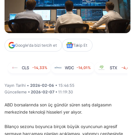
Google'da bizi tercih et
Takip Et
CLS
-14,33%
WDC
-16,01%
STX
-4,67%
Yayın Tarihi •
2026-02-06
• 15:46:55
Güncelleme
• 2026-02-07 •
11:19:30
ABD borsalarında son üç gündür süren satış dalgasının
merkezinde teknoloji hisseleri yer alıyor.
Bilanço sezonu boyunca birçok büyük oyuncunun agresif
sermaye harcaması planları açıklaması, yatırımcı cephesinde