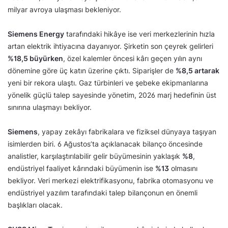
milyar avroya ulaşması bekleniyor.
Siemens Energy
tarafındaki hikâye ise veri merkezlerinin hızla
artan elektrik ihtiyacına dayanıyor. Şirketin son çeyrek gelirleri
%18,5 büyürken
, özel kalemler öncesi kârı geçen yılın aynı
dönemine göre üç katın üzerine çıktı. Siparişler de
%8,5 artarak
yeni bir rekora ulaştı. Gaz türbinleri ve şebeke ekipmanlarına
yönelik güçlü talep sayesinde yönetim, 2026 marj hedefinin üst
sınırına ulaşmayı bekliyor.
Siemens
, yapay zekâyı fabrikalara ve fiziksel dünyaya taşıyan
isimlerden biri. 6 Ağustos’ta açıklanacak bilanço öncesinde
analistler, karşılaştırılabilir gelir büyümesinin yaklaşık
%8
,
endüstriyel faaliyet kârındaki büyümenin ise
%13
olmasını
bekliyor. Veri merkezi elektrifikasyonu, fabrika otomasyonu ve
endüstriyel yazılım tarafındaki talep bilançonun en önemli
başlıkları olacak.