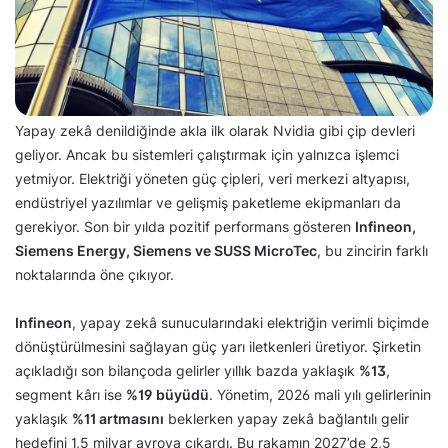
Yapay zekâ denildiğinde akla ilk olarak Nvidia gibi çip devleri
geliyor. Ancak bu sistemleri çalıştırmak için yalnızca işlemci
yetmiyor. Elektriği yöneten güç çipleri, veri merkezi altyapısı,
endüstriyel yazılımlar ve gelişmiş paketleme ekipmanları da
gerekiyor. Son bir yılda pozitif performans gösteren
Infineon,
Siemens Energy, Siemens ve SUSS MicroTec
, bu zincirin farklı
noktalarında öne çıkıyor.
Infineon
, yapay zekâ sunucularındaki elektriğin verimli biçimde
dönüştürülmesini sağlayan güç yarı iletkenleri üretiyor. Şirketin
açıkladığı son bilançoda gelirler yıllık bazda yaklaşık
%13
,
segment kârı ise
%19 büyüdü
. Yönetim, 2026 mali yılı gelirlerinin
yaklaşık
%11 artmasını
beklerken yapay zekâ bağlantılı gelir
hedefini 1,5 milyar avroya çıkardı. Bu rakamın 2027’de 2,5