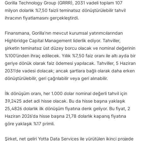
Gorilla Technology Group (GRRR), 2031 vadeli toplam 107
milyon dolarlık %7,50 faizli teminatsız dönüştürülebilir tahvil
ihracının fiyatlamasını gerçekleştirdi.
Finansmana, Gorilla’nın mevcut kurumsal yatırımcılarından
Highbridge Capital Management liderlik ediyor. Tahviller,
şirketin teminatsız üst düzey borcu olacak ve nominal değerinin
%100’ünden ihraç edilecek. Yıllık %7,50 faiz oranı ile altı ayda bir
geriye dönük olarak faiz ödemesi yapılacak. Tahviller, 5 Haziran
2031’de vadesi dolacak; ancak şartlara bağlı olarak daha erken
dönüştürülebilir, geri çağrılabilir veya geri alınabilir.
İlk dönüşüm oranı, her 1.000 dolar nominal değerli tahvil için
39,2425 adet adi hisse olacak. Bu da hisse başına yaklaşık
25,4826 dolarlık ilk dönüşüm fiyatına denk geliyor. Bu fiyat, 2
Haziran 2026’da hisse başına 21,78 dolarlık kapanış fiyatına
göre yaklaşık %17 primli.
Şirket, net geliri Yotta Data Services ile yürütülen ikinci projede