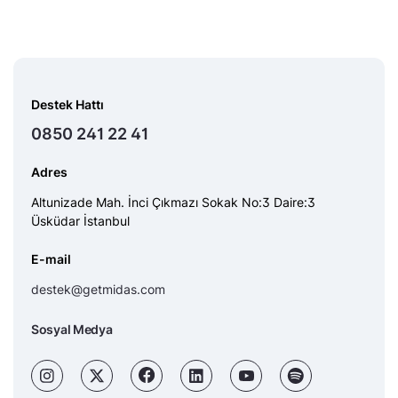
Destek Hattı
0850 241 22 41
Adres
Altunizade Mah. İnci Çıkmazı Sokak No:3 Daire:3
Üsküdar İstanbul
E-mail
destek@getmidas.com
Sosyal Medya