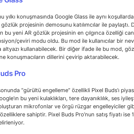
u yılkı konuşmasında Google Glass ile aynı koşullar
gözlük projesinin demosunu katılımcılar ile paylaştı.
n bu yeni AR gözlük projesinin en çılgınca özelliği canl
psiyon/çeviri modu oldu. Bu mod ile kullanıcılar bir ne
altyazı kullanabilecek. Bir diğer ifade ile bu mod, gö
ne konuşmacıların dillerini çevirip aktarabilecek.
Buds Pro
onunda “gürültü engelleme” özellikli Pixel Buds’ı piya
ogle’ın bu yeni kulaklıkları, tere dayanıklılık, ses iyile
n oluşturan mikrofonlar ve örgü rüzgar engelleyiciler gi
özelliklere sahiptir. Pixel Buds Pro’nun satış fiyatı ise 
lirleniyor.