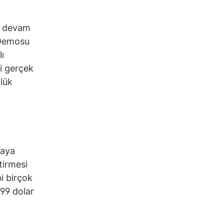
da devam
 Demosu
ı
vi gerçek
zlük
saya
ştirmesi
bi birçok
199 dolar