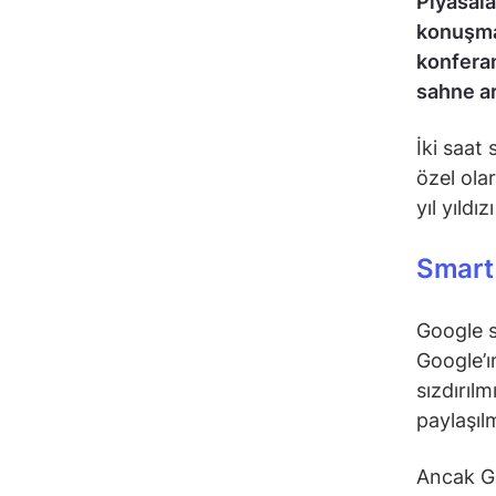
Piyasala
konuşmas
konferan
sahne ar
İki saat
özel ola
yıl yıldı
Smart
Google s
Google’ı
sızdırılm
paylaşıl
Ancak Goo