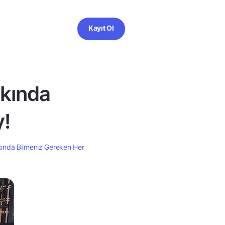
Kayıt Ol
kında
y!
ında Bilmeniz Gereken Her