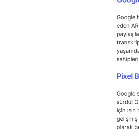
Google b
eden AR 
paylaşıla
transkri
yaşamda 
sahipleri
Pixel 
Google s
sürdü! Go
için ışı
gelişmiş 
olarak be