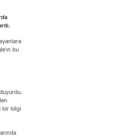
rda
rdı.
mayanlara
le’ın bu
 duyurdu.
den
bir bilgi
larında