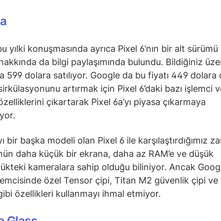
6a
u yılki konuşmasında ayrıca Pixel 6’nın bir alt sürümü
 hakkında da bilgi paylaşımında bulundu. Bildiğiniz üze
a 599 dolara satılıyor. Google da bu fiyatı 449 dolara
sirkülasyonunu artırmak için Pixel 6’daki bazı işlemci v
özelliklerini çıkartarak Pixel 6a’yı piyasa çıkarmaya
yor.
yı bir başka modeli olan Pixel 6 ile karşılaştırdığımız 
nün daha küçük bir ekrana, daha az RAM’e ve düşük
ükteki kameralara sahip olduğu biliniyor. Ancak Googl
şlemcisinde özel Tensor çipi, Titan M2 güvenlik çipi ve
ibi özellikleri kullanmayı ihmal etmiyor.
e Glass