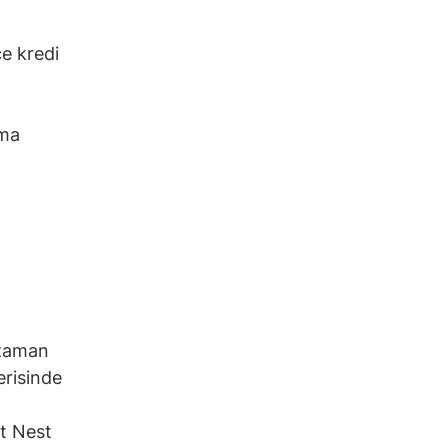
ce kredi
ıma
 zaman
erisinde
t Nest