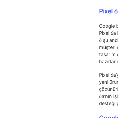
Pixel 
Google b
Pixel 6a
6 şu and
müşteri 
tasarım 
hazırlanı
Pixel 6a’
yeni ürü
çözünürl
6a’nın i
desteği g
Googl