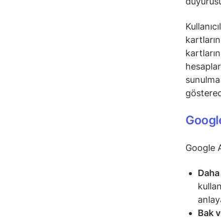
duyurusu
Kullanıc
kartların
kartların
hesaplar
sunulma 
göstere
Google
Google As
Daha 
kulla
anlay
Bak v