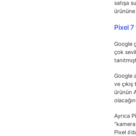
satışa s
ürününe 
Pixel 7
Google g
çok sevil
tanıtmış
Google ay
ve çıkış 
ürünün A
olacağını
Ayrıca P
“kamera 
Pixel 6’