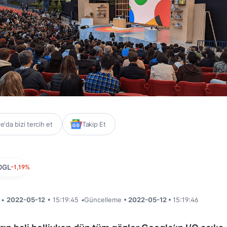
'da bizi tercih et
Takip Et
OGL
-1,19%
i •
2022-05-12
• 15:19:45
•
Güncelleme
• 2022-05-12 •
15:19:46