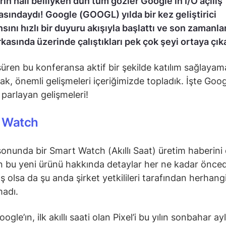
rın hali belliyken dün tüm gözler Google’ın I/O açılış
ındaydı! Google (GOOGL) yılda bir kez geliştirici
sını hızlı bir duyuru akışıyla başlattı ve son zamanla
kasında üzerinde çalıştıkları pek çok şeyi ortaya çıka
 süren bu konferansa aktif bir şekilde katılım sağlaya
rak, önemli gelişmeleri içeriğimizde topladık. İşte Goog
zı parlayan gelişmeleri!
 Watch
onunda bir Smart Watch (Akıllı Saat) üretim haberini
n bu yeni ürünü hakkında detaylar her ne kadar önce
ış olsa da şu anda şirket yetkilileri tarafından herhangi 
madı.
gle’ın, ilk akıllı saati olan Pixel’i bu yılın sonbahar ay