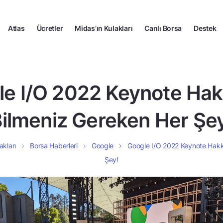
Atlas
Ücretler
Midas’ın Kulakları
Canlı Borsa
Destek
le I/O 2022 Keynote Hak
ilmeniz Gereken Her Şe
akları
Borsa Haberleri
Google
Google I/O 2022 Keynote Hakk
Şey!