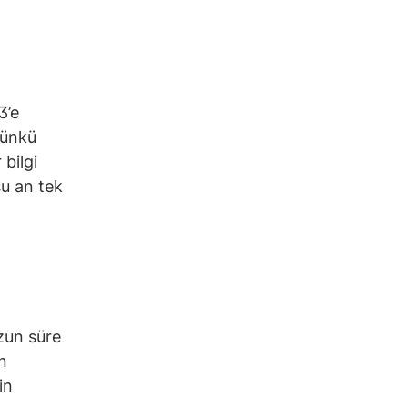
3’e
Dünkü
 bilgi
şu an tek
zun süre
n
in