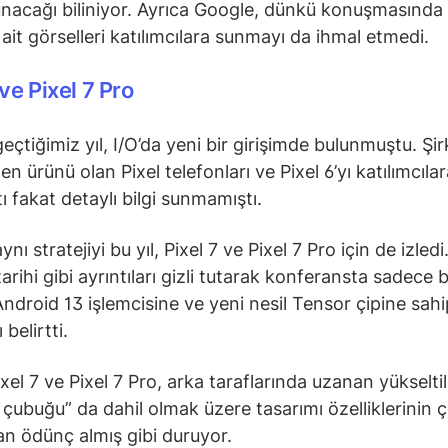
unacağı biliniyor. Ayrıca Google, dünkü konuşmasında
ait görselleri katılımcılara sunmayı da ihmal etmedi.
 ve Pixel 7 Pro
eçtiğimiz yıl, I/O’da yeni bir girişimde bulunmuştu. Şi
en ürünü olan Pixel telefonları ve Pixel 6’yı katılımcıla
tı fakat detaylı bilgi sunmamıştı.
nı stratejiyi bu yıl, Pixel 7 ve Pixel 7 Pro için de izledi
tarihi gibi ayrıntıları gizli tutarak konferansta sadece b
ndroid 13 işlemcisine ve yeni nesil Tensor çipine sahi
 belirtti.
ixel 7 ve Pixel 7 Pro, arka taraflarında uzanan yükselti
çubuğu” da dahil olmak üzere tasarımı özelliklerinin
dan ödünç almış gibi duruyor.