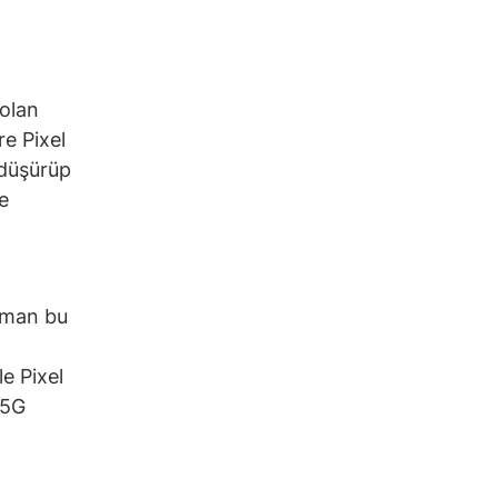
 olan
re Pixel
 düşürüp
e
zaman bu
e Pixel
 5G