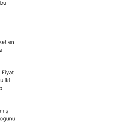
 bu
rket en
ra
. Fiyat
u iki
p
lmiş
 çoğunu