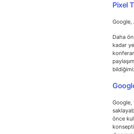
Pixel 
Google, 
Daha önc
kadar ye
konferan
paylaşım
bildiğim
Google
Google, t
saklayab
önce ku
konsepti