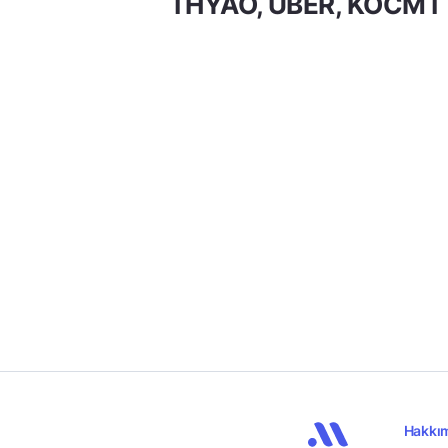
THYAO, UBER, KOCMT
Hakkı