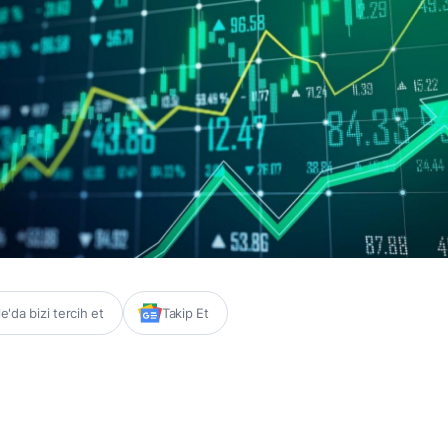
'da bizi tercih et
Takip Et