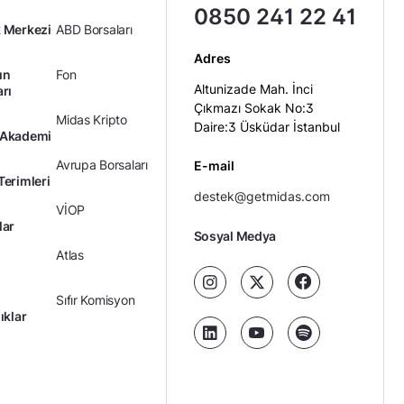
0850 241 22 41
 Merkezi
ABD Borsaları
Adres
ın
Fon
Altunizade Mah. İnci
arı
Çıkmazı Sokak No:3
Midas Kripto
Daire:3 Üsküdar İstanbul
 Akademi
Avrupa Borsaları
E-mail
Terimleri
destek@getmidas.com
VİOP
lar
Sosyal Medya
Atlas
Sıfır Komisyon
ıklar
Kredili Yatırım
Ücretler