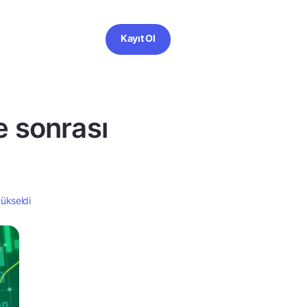
Kayıt Ol
e sonrası
yükseldi