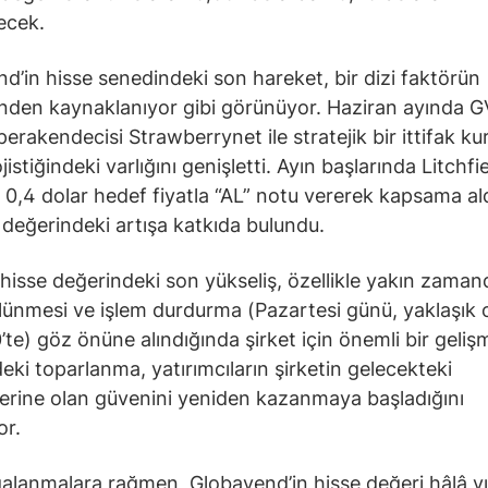
lecek.
d’in hisse senedindeki son hareket, bir dizi faktörün
inden kaynaklanıyor gibi görünüyor. Haziran ayında G
perakendecisi Strawberrynet ile stratejik bir ittifak ku
ojistiğindeki varlığını genişletti. Ayın başlarında Litchfie
 0,4 dolar hedef fiyatla “AL” notu vererek kapsama al
 değerindeki artışa katkıda bulundu.
hisse değerindeki son yükseliş, özellikle yakın zaman
lünmesi ve işlem durdurma (Pazartesi günü, yaklaşık 
’te) göz önüne alındığında şirket için önemli bir geliş
eki toparlanma, yatırımcıların şirketin gelecekteki
lerine olan güvenini yeniden kazanmaya başladığını
or.
alanmalara rağmen, Globavend’in hisse değeri hâlâ yıll