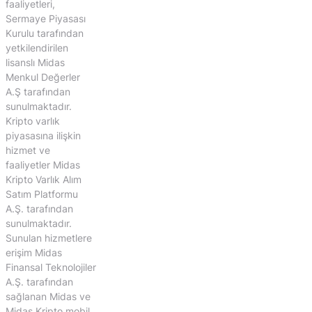
faaliyetleri,
Sermaye Piyasası
Kurulu tarafından
yetkilendirilen
lisanslı Midas
Menkul Değerler
A.Ş tarafından
sunulmaktadır.
Kripto varlık
piyasasına ilişkin
hizmet ve
faaliyetler Midas
Kripto Varlık Alım
Satım Platformu
A.Ş. tarafından
sunulmaktadır.
Sunulan hizmetlere
erişim Midas
Finansal Teknolojiler
A.Ş. tarafından
sağlanan Midas ve
Midas Kripto mobil