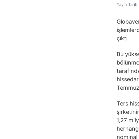
Yayın Tarih
Globaven
işlemler
çıktı.
Bu yükse
bölünmes
tarafınd
hissedar
Temmuz’d
Ters his
şirketin
1,27 mil
herhangi
nominal 