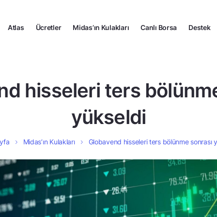
Atlas
Ücretler
Midas’ın Kulakları
Canlı Borsa
Destek
d hisseleri ters bölünm
yükseldi
yfa
Midas’ın Kulakları
Globavend hisseleri ters bölünme sonrası 