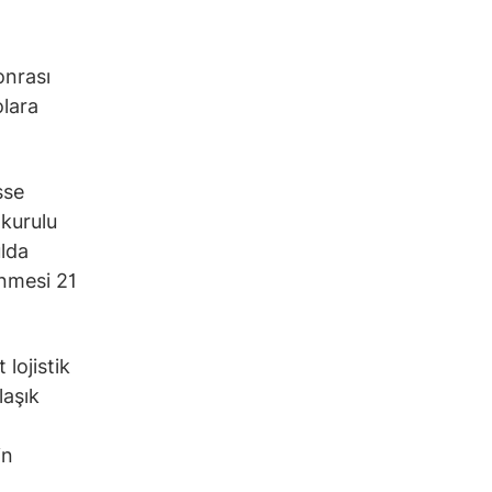
onrası
olara
sse
 kurulu
ulda
ünmesi 21
lojistik
laşık
n
in