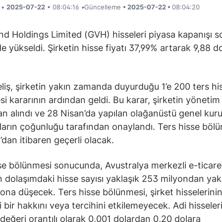
i •
2025-07-22
• 08:04:16
•
Güncelleme
• 2025-07-22 •
08:04:20
d Holdings Limited (GVH) hisseleri piyasa kapanışı s
de yükseldi. Şirketin hisse fiyatı 37,99% artarak 9,88 d
liş, şirketin yakın zamanda duyurduğu 1’e 200 ters hi
i kararının ardından geldi. Bu karar, şirketin yönetim
an alındı ve 28 Nisan’da yapılan olağanüstü genel kur
ların çoğunluğu tarafından onaylandı. Ters hisse böl
an itibaren geçerli olacak.
se bölünmesi sonucunda, Avustralya merkezli e-ticaret 
in dolaşımdaki hisse sayısı yaklaşık 253 milyondan yak
yona düşecek. Ters hisse bölünmesi, şirket hisselerini
 bir hakkını veya tercihini etkilemeyecek. Adi hisseler
değeri orantılı olarak 0,001 dolardan 0,20 dolara