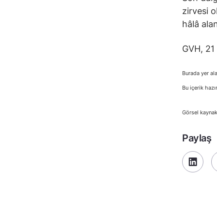
zirvesi 
hâlâ alan
GVH, 21 
Burada yer ala
Bu içerik hazı
Görsel kayna
Paylaş