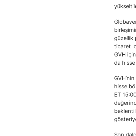
yükselti
Globaven
birleşim
güzellik 
ticaret l
GVH için
da hisse
GVH’nin 
hisse bö
ET 15:00
değerind
beklenti
gösteriy
Son dalg