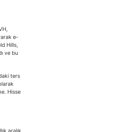
VH,
rarak e-
ld Hills,
dı ve bu
daki ters
olarak
me. Hisse
ık aralık