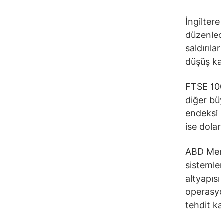
İngiltere
düzenled
saldırıl
düşüş ka
FTSE 100
diğer bü
endeksi 
ise dola
ABD Mer
sistemler
altyapıs
operasyo
tehdit k