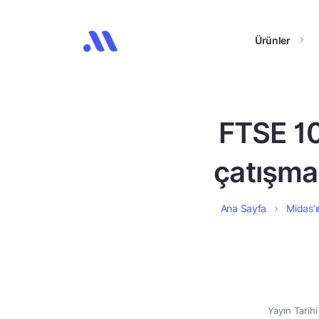
Ürünler
FTSE 10
çatışma 
Ana Sayfa
Midas’ı
Yayın Tarih