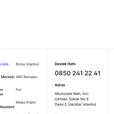
Destek Hattı
mızda
Borsa İstanbul
0850 241 22 41
 Merkezi
ABD Borsaları
Adres
ın
Fon
Altunizade Mah. İnci
arı
Çıkmazı Sokak No:3
Midas Kripto
Daire:3 Üsküdar İstanbul
 Akademi