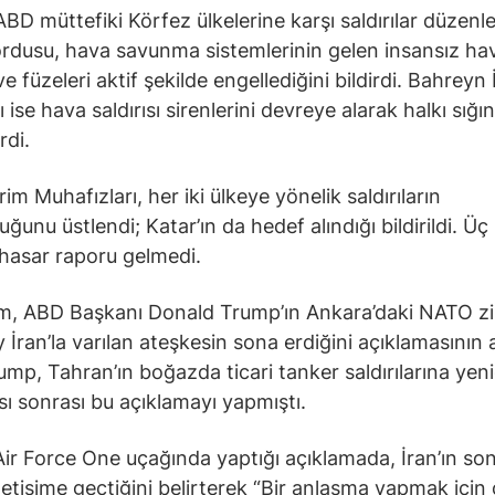
ABD müttefiki Körfez ülkelerine karşı saldırılar düzenle
rdusu, hava savunma sistemlerinin gelen insansız ha
ve füzeleri aktif şekilde engellediğini bildirdi. Bahreyn İ
 ise hava saldırısı sirenlerini devreye alarak halkı sığı
rdi.
im Muhafızları, her iki ülkeye yönelik saldırıların
uğunu üstlendi; Katar’ın da hedef alındığı bildirildi. Ü
 hasar raporu gelmedi.
im, ABD Başkanı Donald Trump’ın Ankara’daki NATO z
 İran’la varılan ateşkesin sona erdiğini açıklamasının
rump, Tahran’ın boğazda ticari tanker saldırılarına yen
ı sonrası bu açıklamayı yapmıştı.
ir Force One uçağında yaptığı açıklamada, İran’ın so
iletişime geçtiğini belirterek “Bir anlaşma yapmak için