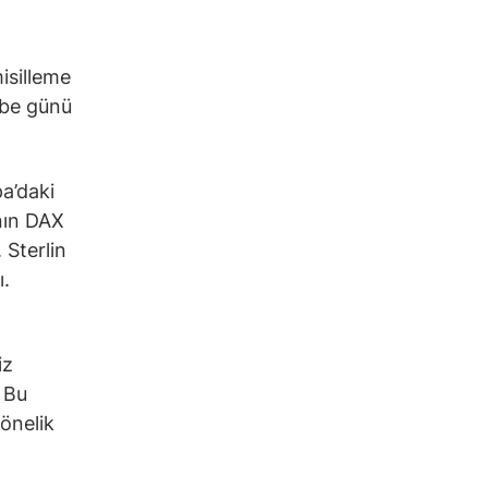
isilleme
mbe günü
pa’daki
nın DAX
 Sterlin
ı.
a
iz
. Bu
önelik