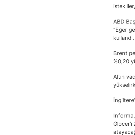
isteklil
ABD Başk
“Eğer ge
kullandı.
Brent pe
%0,20 yü
Altın va
yükselirk
İngilter
Informa
Glocer’ı
atayacağ