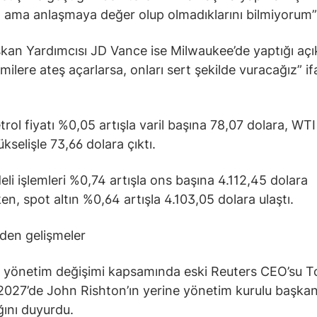
er, ama anlaşmaya değer olup olmadıklarını bilmiyorum”
an Yardımcısı JD Vance ise Milwaukee’de yaptığı aç
milere ateş açarlarsa, onları sert şekilde vuracağız” if
trol fiyatı %0,05 artışla varil başına 78,07 dolara, WTI
kselişle 73,66 dolara çıktı.
deli işlemleri %0,74 artışla ons başına 4.112,45 dolara
en, spot altın %0,64 artışla 4.103,05 dolara ulaştı.
e’den gelişmeler
, yönetim değişimi kapsamında eski Reuters CEO’su 
 2027’de John Rishton’ın yerine yönetim kurulu başkan
ını duyurdu.