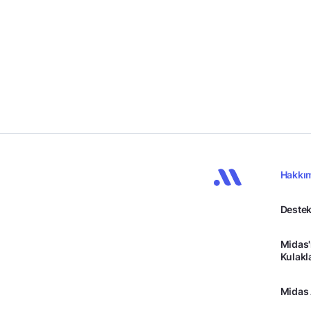
Hakkı
Destek
Midas'
Kulakl
Midas