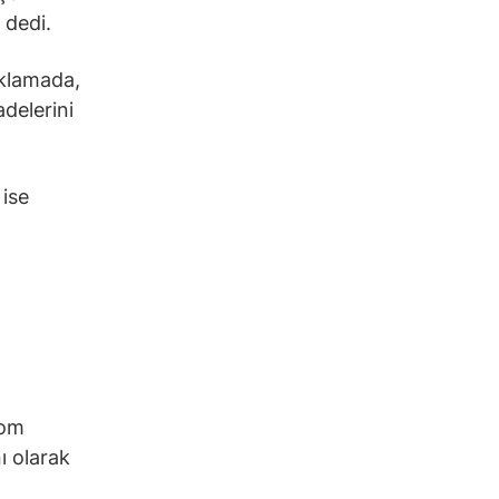
 dedi.
ıklamada,
adelerini
 ise
Tom
ı olarak