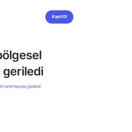
Kayıt Ol
bölgesel
 geriledi
i artırmasıyla geriledi