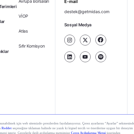
Avrupa Borsaları
E-mail
Terimleri
destek@getmidas.com
VİOP
lar
Sosyal Medya
Atlas
Sıfır Komisyon
ıklar
Kredili Yatırım
Ücretler
Kariyer
Kişisel
al Teknolojiler A.Ş. Tüm hakları saklıdır.
Gizlilik