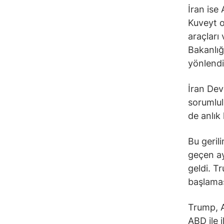
İran ise 
Kuveyt o
araçları 
Bakanlığı
yönlendi
İran Devr
sorumlul
de anlık
Bu geril
geçen ay
geldi. T
başlamas
Trump, A
ABD ile 