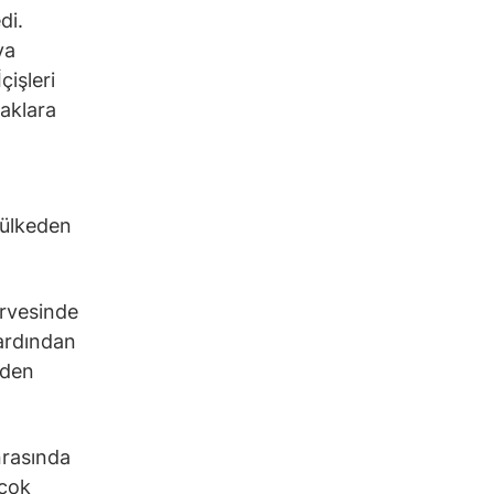
di.
va
çişleri
naklara
ç ülkeden
irvesinde
 ardından
iden
nrasında
 çok