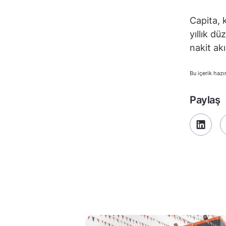
Capita, 
yıllık dü
nakit akı
Bu içerik hazı
Paylaş