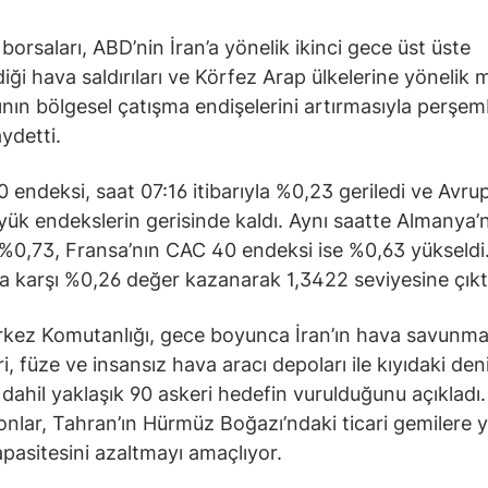
 borsaları, ABD’nin İran’a yönelik ikinci gece üst üste
iği hava saldırıları ve Körfez Arap ülkelerine yönelik m
arının bölgesel çatışma endişelerini artırmasıyla perşe
ydetti.
 endeksi, saat 07:16 itibarıyla %0,23 geriledi ve Avru
yük endekslerin gerisinde kaldı. Aynı saatte Almanya’
%0,73, Fransa’nın CAC 40 endeksi ise %0,63 yükseldi.
ra karşı %0,26 değer kazanarak 1,3422 seviyesine çıkt
kez Komutanlığı, gece boyunca İran’ın hava savunm
i, füze ve insansız hava aracı depoları ile kıyıdaki den
ı dahil yaklaşık 90 askeri hedefin vurulduğunu açıkladı
nlar, Tahran’ın Hürmüz Boğazı’ndaki ticari gemilere y
apasitesini azaltmayı amaçlıyor.