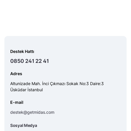
Destek Hattı
0850 241 22 41
Adres
Altunizade Mah. İnci Çıkmazı Sokak No:3 Daire:3
Üsküdar İstanbul
E-mail
destek@getmidas.com
Sosyal Medya