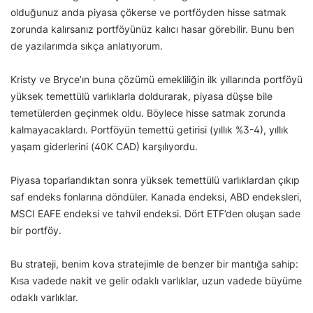
olduğunuz anda piyasa çökerse ve portföyden hisse satmak
zorunda kalırsanız portföyünüz kalıcı hasar görebilir. Bunu ben
de yazılarımda sıkça anlatıyorum.
Kristy ve Bryce’ın buna çözümü emekliliğin ilk yıllarında portföyü
yüksek temettülü varlıklarla doldurarak, piyasa düşse bile
temetülerden geçinmek oldu. Böylece hisse satmak zorunda
kalmayacaklardı. Portföyün temettü getirisi (yıllık %3-4), yıllık
yaşam giderlerini (40K CAD) karşılıyordu.
Piyasa toparlandıktan sonra yüksek temettülü varlıklardan çıkıp
saf endeks fonlarına döndüler. Kanada endeksi, ABD endeksleri,
MSCI EAFE endeksi ve tahvil endeksi. Dört ETF’den oluşan sade
bir portföy.
Bu strateji, benim kova stratejimle de benzer bir mantığa sahip:
Kısa vadede nakit ve gelir odaklı varlıklar, uzun vadede büyüme
odaklı varlıklar.