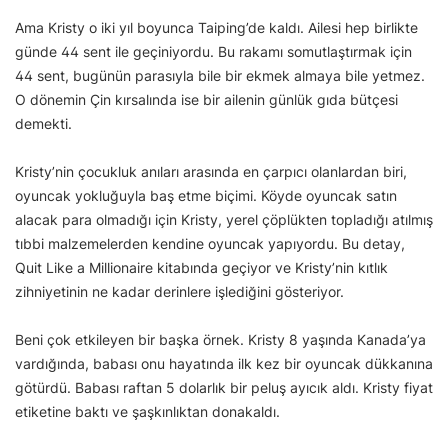
Ama Kristy o iki yıl boyunca Taiping’de kaldı. Ailesi hep birlikte
günde 44 sent ile geçiniyordu. Bu rakamı somutlaştırmak için
44 sent, bugünün parasıyla bile bir ekmek almaya bile yetmez.
O dönemin Çin kırsalında ise bir ailenin günlük gıda bütçesi
demekti.
Kristy’nin çocukluk anıları arasında en çarpıcı olanlardan biri,
oyuncak yokluğuyla baş etme biçimi. Köyde oyuncak satın
alacak para olmadığı için Kristy, yerel çöplükten topladığı atılmış
tıbbi malzemelerden kendine oyuncak yapıyordu. Bu detay,
Quit Like a Millionaire kitabında geçiyor ve Kristy’nin kıtlık
zihniyetinin ne kadar derinlere işlediğini gösteriyor.
Beni çok etkileyen bir başka örnek. Kristy 8 yaşında Kanada’ya
vardığında, babası onu hayatında ilk kez bir oyuncak dükkanına
götürdü. Babası raftan 5 dolarlık bir peluş ayıcık aldı. Kristy fiyat
etiketine baktı ve şaşkınlıktan donakaldı.