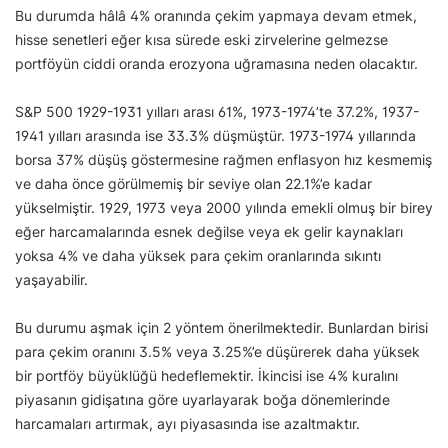
Bu durumda hâlâ 4% oranında çekim yapmaya devam etmek,
hisse senetleri eğer kısa sürede eski zirvelerine gelmezse
portföyün ciddi oranda erozyona uğramasına neden olacaktır.
S&P 500 1929-1931 yılları arası 61%, 1973-1974’te 37.2%, 1937-
1941 yılları arasında ise 33.3% düşmüştür. 1973-1974 yıllarında
borsa 37% düşüş göstermesine rağmen enflasyon hız kesmemiş
ve daha önce görülmemiş bir seviye olan 22.1%’e kadar
yükselmiştir. 1929, 1973 veya 2000 yılında emekli olmuş bir birey
eğer harcamalarında esnek değilse veya ek gelir kaynakları
yoksa 4% ve daha yüksek para çekim oranlarında sıkıntı
yaşayabilir.
Bu durumu aşmak için 2 yöntem önerilmektedir. Bunlardan birisi
para çekim oranını 3.5% veya 3.25%’e düşürerek daha yüksek
bir portföy büyüklüğü hedeflemektir. İkincisi ise 4% kuralını
piyasanın gidişatına göre uyarlayarak boğa dönemlerinde
harcamaları artırmak, ayı piyasasında ise azaltmaktır.