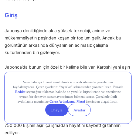
Giriş
Japonya denildiğinde akla yüksek teknoloji, anime ve
mükemmeliyetin peşinden koşan bir toplum gelir. Ancak bu
görüntünün arkasında dünyanın en acımasız çalışma
kültürlerinden biri gizleniyor.
Japonca’da bunun için özel bir kelime bile var. Karoshi yani aşırı
çalışmadan ölüm.
2022 yılında Japonya hükümeti, 2.968 intihar vakasının
doğrudan aşırı çalışmayla bağlantılı olduğunu resmi olarak kabul
etti. Dünya Sağlık Örgütü ve Uluslararası Çalışma Örgütü’nün
2021 raporuna göre, haftada 55 saatten fazla çalışmak ciddi
sağlık riski oluşturuyor ve dünya genelinde yılda yaklaşık
750.000 kişinin aşırı çalışmadan hayatını kaybettiği tahmin
ediliyor.