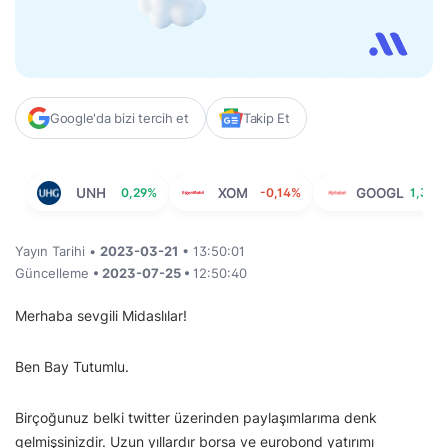
Google'da bizi tercih et
Takip Et
UNH
0,29%
XOM
-0,14%
GOOGL
1,37%
Yayın Tarihi •
2023-03-21
• 13:50:01
Güncelleme
• 2023-07-25 •
12:50:40
Merhaba sevgili Midaslılar!
Ben Bay Tutumlu.
Birçoğunuz belki twitter üzerinden paylaşımlarıma denk
gelmişsinizdir. Uzun yıllardır borsa ve eurobond yatırımı