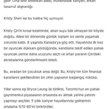
gelir: Orta sınıf Amerikan ailesi, mühendislik kariyeri, erken
tasarruf alışkanlığı.
Kristy Shen ise bu kalıba hiç uymuyor.
Kristy Çin’in kırsal kesiminde, akan suyu bile olmayan bir köyde
doğdu. Ailesi bir dönemde günlük toplam 44 sente yaşamak
zorunda kaldı. 8 yaşında Kanada’ya göç etti. Hayatında ilk kez
bir oyuncak dükkanı gördüğünde, kendisine teklif edilen pahalı
oyuncak yerine daha ucuzunu seçti ve artan paranın Çin’deki
akrabalarına gönderilmesini istedi.
Bu, sıradan bir çocukluk anısı değil. Bu, Kristy’nin tüm finansal
kararlarını şekillendiren bir zihin yapısının başlangıç noktası.
Yıllar sonra eşi Bryce Leung ile birlikte, Toronto’nun en pahalı
gayrimenkul piyasasının ortasında ev almak yerine yatırım
yapmayı seçtiler. 9 yıllık kariyer hayatlarında gelirlerinin
ortalama %70-80’ini biriktirdiler.