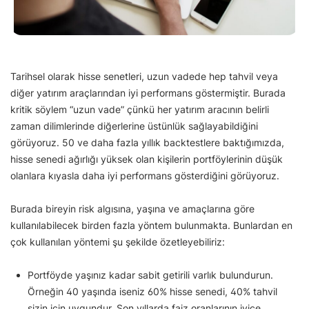
Tarihsel olarak hisse senetleri, uzun vadede hep tahvil veya
diğer yatırım araçlarından iyi performans göstermiştir. Burada
kritik söylem “uzun vade” çünkü her yatırım aracının belirli
zaman dilimlerinde diğerlerine üstünlük sağlayabildiğini
görüyoruz. 50 ve daha fazla yıllık backtestlere baktığımızda,
hisse senedi ağırlığı yüksek olan kişilerin portföylerinin düşük
olanlara kıyasla daha iyi performans gösterdiğini görüyoruz.
Burada bireyin risk algısına, yaşına ve amaçlarına göre
kullanılabilecek birden fazla yöntem bulunmakta. Bunlardan en
çok kullanılan yöntemi şu şekilde özetleyebiliriz:
Portföyde yaşınız kadar sabit getirili varlık bulundurun.
Örneğin 40 yaşında iseniz 60% hisse senedi, 40% tahvil
sizin için uygundur. Son yıllarda faiz oranlarının iyice