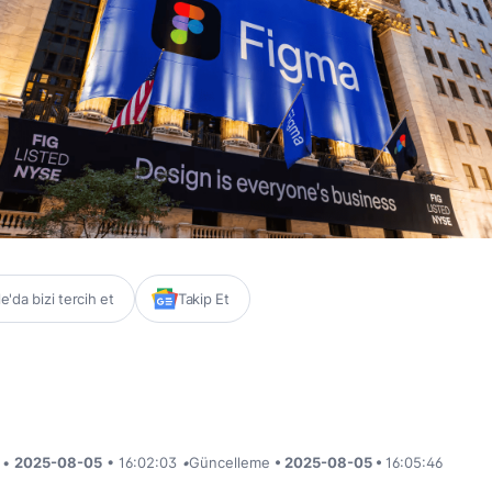
'da bizi tercih et
Takip Et
i •
2025-08-05
• 16:02:03
•
Güncelleme
• 2025-08-05 •
16:05:46