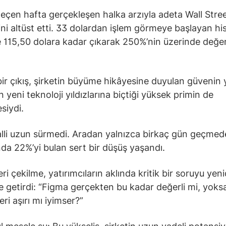
eçen hafta gerçekleşen halka arzıyla adeta Wall Stree
i altüst etti. 33 dolardan işlem görmeye başlayan hiss
115,50 dolara kadar çıkarak 250%’nin üzerinde değe
.
bir çıkış, şirketin büyüme hikâyesine duyulan güvenin y
 yeni teknoloji yıldızlarına biçtiği yüksek primin de
siydi.
lli uzun sürmedi. Aradan yalnızca birkaç gün geçmed
ında 22%’yi bulan sert bir düşüş yaşandı.
ri çekilme, yatırımcıların aklında kritik bir soruyu yen
getirdi: “Figma gerçekten bu kadar değerli mi, yoks
eri aşırı mı iyimser?”