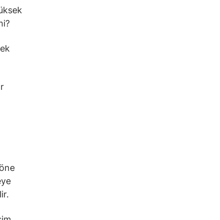
yüksek
mi?
sek
r
 öne
eye
ir.
şim