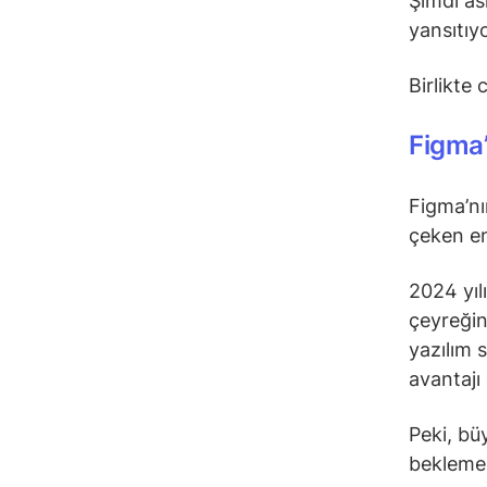
Şimdi as
yansıtıy
Birlikte
Figma’
Figma’nı
çeken en
2024 yılı
çeyreğin
yazılım s
avantajı
Peki, b
bekleme