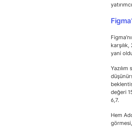
yatırımc
Figma’
Figma’nı
karşılık
yani old
Yazılım 
düşünürs
beklenti
değeri 15
6,7.
Hem Ado
görmesi, 