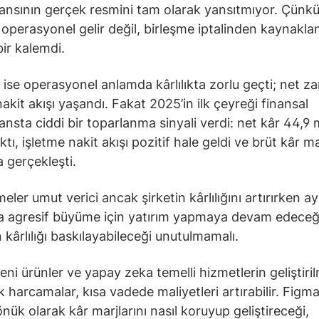
nsının gerçek resmini tam olarak yansıtmıyor. Çünkü 
ir operasyonel gelir değil, birleşme iptalinden kaynakl
bir kalemdi.
ı ise operasyonel anlamda kârlılıkta zorlu geçti; net za
nakit akışı yaşandı. Fakat 2025’in ilk çeyreği finansal
nsta ciddi bir toparlanma sinyali verdi: net kâr 44,9 
ktı, işletme nakit akışı pozitif hale geldi ve brüt kâr m
a gerçekleşti.
eler umut verici ancak şirketin kârlılığını artırırken ay
 agresif büyüme için yatırım yapmaya devam edeceğ
kârlılığı baskılayabileceği unutulmamalı.
eni ürünler ve yapay zeka temelli hizmetlerin geliştiril
k harcamalar, kısa vadede maliyetleri artırabilir. Figma
önük olarak kâr marjlarını nasıl koruyup geliştireceği,