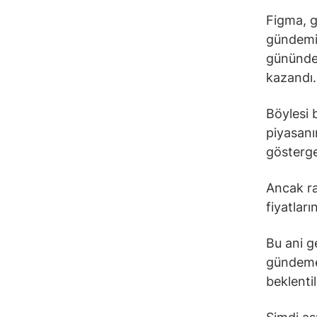
Figma, g
gündemin
gününde 
kazandı
Böylesi 
piyasanın
gösterge
Ancak ra
fiyatlar
Bu ani ge
gündeme 
beklentil