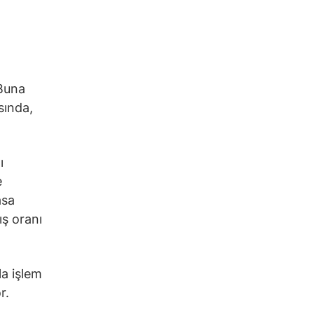
 Buna
sında,
ı
e
asa
ış oranı
a işlem
r.