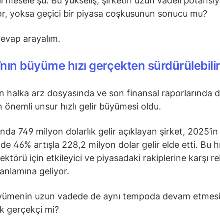
ıl mesele şu: Bu yükseliş, şirketin uzun vadeli potansiy
or, yoksa geçici bir piyasa coşkusunun sonucu mu?
 cevap arayalım.
nın büyüme hızı gerçekten sürdürülebili
n halka arz dosyasında ve son finansal raporlarında d
 önemli unsur hızlı gelir büyümesi oldu.
nda 749 milyon dolarlık gelir açıklayan şirket, 2025’in 
de 46% artışla 228,2 milyon dolar gelir elde etti. Bu h
ektörü için etkileyici ve piyasadaki rakiplerine karşı r
 anlamına geliyor.
üyümenin uzun vadede de aynı tempoda devam etmesi
k gerçekçi mi?