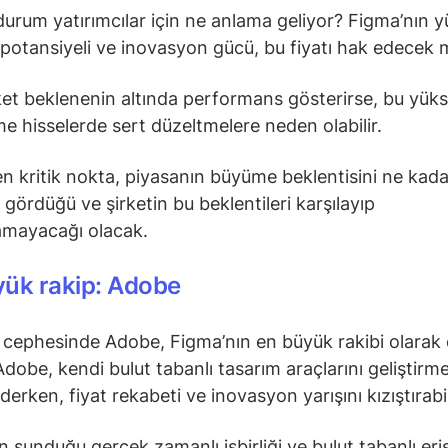
durum yatırımcılar için ne anlama geliyor? Figma’nın 
otansiyeli ve inovasyon gücü, bu fiyatı hak edecek 
ket beklenenin altında performans gösterirse, bu yük
e hisselerde sert düzeltmelere neden olabilir.
n kritik nokta, piyasanın büyüme beklentisini ne kada
 gördüğü ve şirketin bu beklentileri karşılayıp
amayacağı olacak.
yük rakip: Adobe
cephesinde Adobe, Figma’nın en büyük rakibi olarak
 Adobe, kendi bulut tabanlı tasarım araçlarını geliştirm
erken, fiyat rekabeti ve inovasyon yarışını kızıştırabil
n sunduğu gerçek zamanlı işbirliği ve bulut tabanlı eri