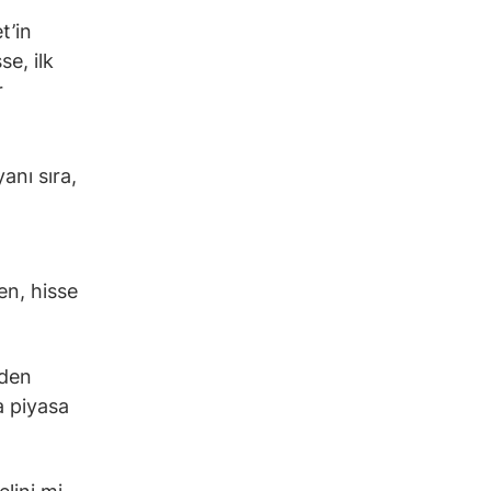
t’in
e, ilk
r
anı sıra,
en, hisse
iden
a piyasa