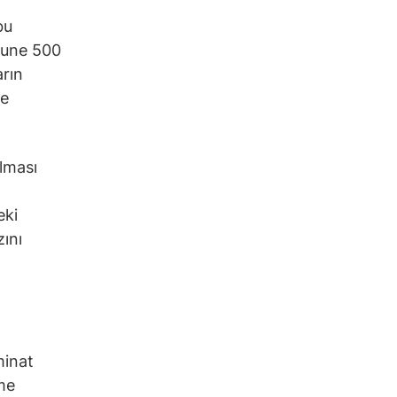
bu
rtune 500
arın
me
olması
eki
ını
minat
tme