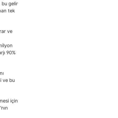
bu gelir
anan tek
rar ve
milyon
arjı 90%
nı
i ve bu
mesi için
’nın