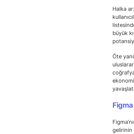
Halka ar
kullanıc
listesin
büyük kı
potansiye
Öte yand
uluslara
coğrafya
ekonomik
yavaşlata
Figma 
Figma’nı
gelirinin