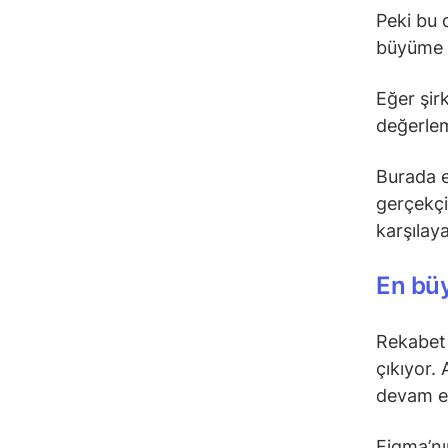
Peki bu 
büyüme p
Eğer şir
değerlem
Burada e
gerçekçi
karşılay
En bü
Rekabet 
çıkıyor.
devam ed
Figma’nı