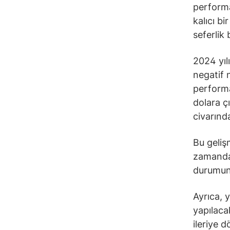
performa
kalıcı b
seferlik 
2024 yıl
negatif 
performa
dolara çı
civarınd
Bu gelişm
zamanda
durumun 
Ayrıca, y
yapılaca
ileriye d