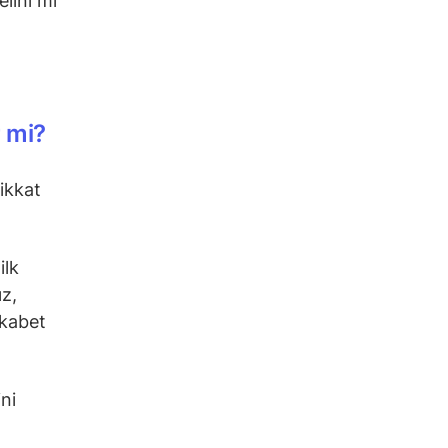
elini mi
r mi?
ikkat
ilk
ız,
ekabet
ni