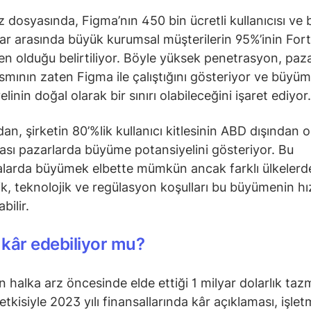
z dosyasında, Figma’nın 450 bin ücretli kullanıcısı ve 
ılar arasında büyük kurumsal müşterilerin 95%’inin Fo
den olduğu belirtiliyor. Böyle yüksek penetrasyon, paz
smının zaten Figma ile çalıştığını gösteriyor ve büyü
linin doğal olarak bir sınırı olabileceğini işaret ediyor.
an, şirketin 80’%lik kullanıcı kitlesinin ABD dışından 
rası pazarlarda büyüme potansiyelini gösteriyor. Bu
larda büyümek elbette mümkün ancak farklı ülkelerd
, teknolojik ve regülasyon koşulları bu büyümenin hız
bilir.
kâr edebiliyor mu?
n halka arz öncesinde elde ettiği 1 milyar dolarlık taz
 etkisiyle 2023 yılı finansallarında kâr açıklaması, işle