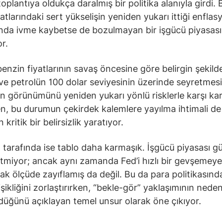
oplantıya oldukça daralmış bir politika alanıyla girdi. 
yatlarındaki sert yükselişin yeniden yukarı ittiği enflas
nda ivme kaybetse de bozulmayan bir işgücü piyasası
or.
enzin fiyatlarının savaş öncesine göre belirgin şekild
ve petrolün 100 dolar seviyesinin üzerinde seyretmesi
n görünümünü yeniden yukarı yönlü risklerle karşı kar
en, bu durumun çekirdek kalemlere yayılma ihtimali de
 kritik bir belirsizlik yaratıyor.
 tarafında ise tablo daha karmaşık. İşgücü piyasası gü
tmiyor; ancak aynı zamanda Fed’i hızlı bir gevşemeye
ak ölçüde zayıflamış da değil. Bu da para politikasında
şikliğini zorlaştırırken, “bekle-gör” yaklaşımının nede
düğünü açıklayan temel unsur olarak öne çıkıyor.