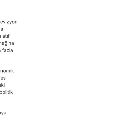
 revizyon
ya
 atıf
ynağına
a fazla
konomik
esi
ki
politik
aya