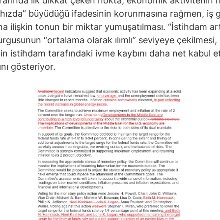
rafında ilk dikkat çeken nokta, ekonomik aktivitenin 
hızda” büyüdüğü ifadesinin korunmasına rağmen, iş 
na ilişkin tonun bir miktar yumuşatılması. “İstihdam art
urgusunun “ortalama olarak ılımlı” seviyeye çekilmesi,
in istihdam tarafındaki ivme kaybını daha net kabul 
ını gösteriyor.