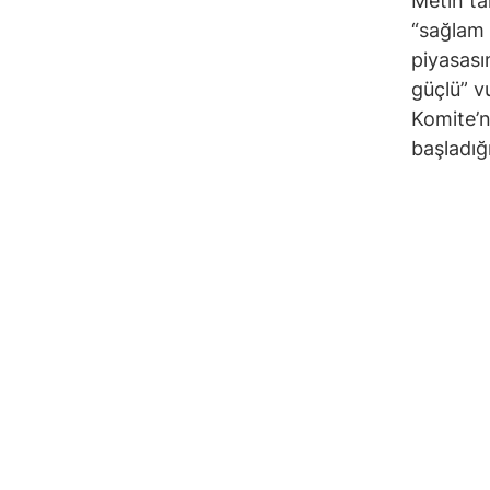
Metin ta
“sağlam 
piyasası
güçlü” v
Komite’n
başladığ