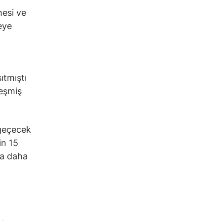
mesi ve
eye
ıtmıştı
leşmiş
 geçecek
in 15
la daha