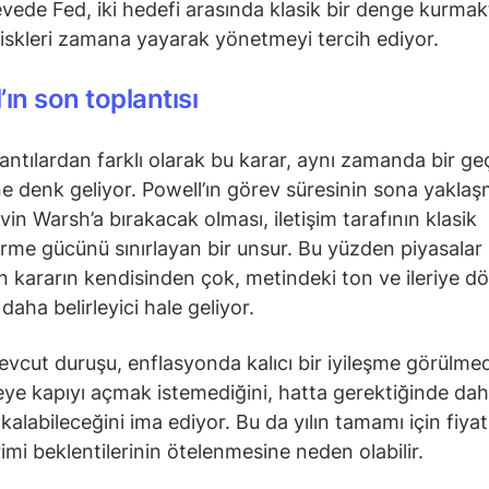
vede Fed, iki hedefi arasında klasik bir denge kurma
riskleri zamana yayarak yönetmeyi tercih ediyor.
’ın son toplantısı
antılardan farklı olarak bu karar, aynı zamanda bir ge
 denk geliyor. Powell’ın görev süresinin sona yaklaş
vin Warsh’a bırakacak olması, iletişim tarafının klasik
rme gücünü sınırlayan bir unsur. Bu yüzden piyasalar
n kararın kendisinden çok, metindeki ton ve ileriye d
 daha belirleyici hale geliyor.
evcut duruşu, enflasyonda kalıcı bir iyileşme görülme
e kapıyı açmak istemediğini, hatta gerektiğinde da
 kalabileceğini ima ediyor. Bu da yılın tamamı için fiya
rimi beklentilerinin ötelenmesine neden olabilir.