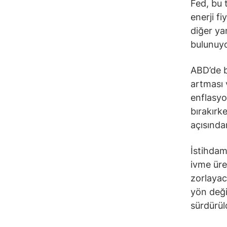
Fed, bu t
enerji fi
diğer ya
bulunuy
ABD’de b
artması 
enflasyo
bırakırk
açısından
İstihdam
ivme üre
zorlayac
yön deği
sürdürül