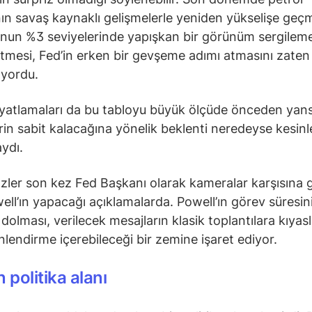
ının savaş kaynaklı gelişmelerle yeniden yükselişe geç
nun %3 seviyelerinde yapışkan bir görünüm sergilem
mesi, Fed’in erken bir gevşeme adımı atmasını zaten
rıyordu.
iyatlamaları da bu tabloyu büyük ölçüde önceden yans
erin sabit kalacağına yönelik beklenti neredeyse kesin
ydı.
zler son kez Fed Başkanı olarak kameralar karşısına
ell’ın yapacağı açıklamalarda. Powell’ın görev süresin
 dolması, verilecek mesajların klasik toplantılara kıyas
önlendirme içerebileceği bir zemine işaret ediyor.
 politika alanı