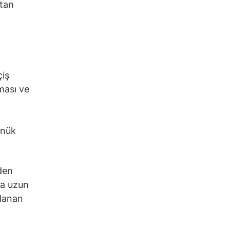
ktan
çiş
ması ve
önük
den
ha uzun
tlanan