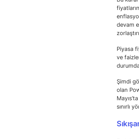
fiyatlar
enflasyo
devam et
zorlaştı
Piyasa f
ve faizl
durumda
Şimdi gö
olan Pow
Mayıs’ta
sınırlı y
Sıkışan