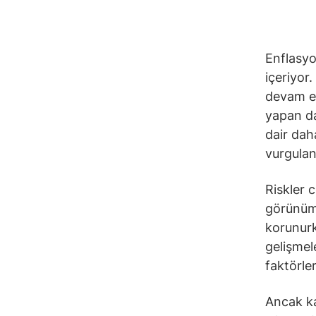
Enflasyo
içeriyor
devam edi
yapan da
dair dah
vurgulan
Riskler 
görünüme
korunur
gelişmele
faktörle
Ancak ka