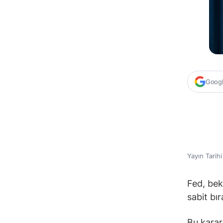
Google
Yayın Tarih
Fed, bek
sabit bı
Bu karar