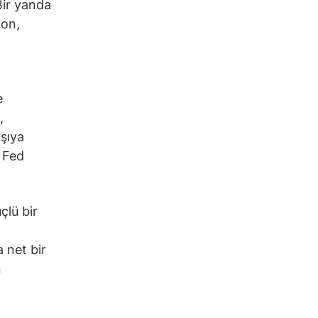
Bir yanda
yon,
e
,
şıya
 Fed
çlü bir
 net bir
n