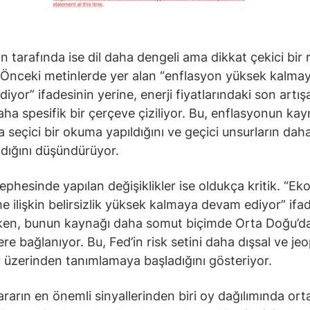
n tarafında ise dil daha dengeli ama dikkat çekici bir
. Önceki metinlerde yer alan “enflasyon yüksek kalma
yor” ifadesinin yerine, enerji fiyatlarındaki son artışa
ha spesifik bir çerçeve çiziliyor. Bu, enflasyonun ka
a seçici bir okuma yapıldığını ve geçici unsurların dah
dığını düşündürüyor.
cephesinde yapılan değişiklikler ise oldukça kritik. “E
 ilişkin belirsizlik yüksek kalmaya devam ediyor” ifad
ken, bunun kaynağı daha somut biçimde Orta Doğu’da
re bağlanıyor. Bu, Fed’in risk setini daha dışsal ve jeo
r üzerinden tanımlamaya başladığını gösteriyor.
rarın en önemli sinyallerinden biri oy dağılımında ort