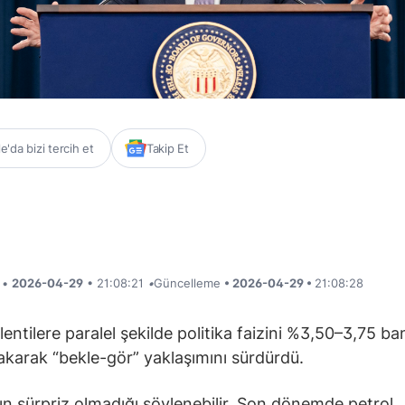
'da bizi tercih et
Takip Et
i •
2026-04-29
• 21:08:21
•
Güncelleme
• 2026-04-29 •
21:08:28
lentilere paralel şekilde politika faizini %3,50–3,75 b
rakarak “bekle-gör” yaklaşımını sürdürdü.
ın sürpriz olmadığı söylenebilir. Son dönemde petrol