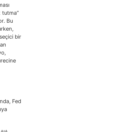
ması
it tutma”
or. Bu
urken,
seçici bir
dan
yo,
ürecine
unda, Fed
ıya