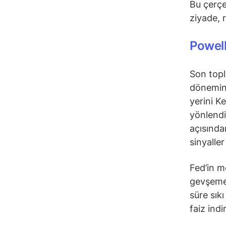
Bu çerçe
ziyade, 
Powell
Son topl
dönemine
yerini Ke
yönlendi
açısında
sinyaller
Fed’in m
gevşemey
süre sıkı
faiz indi