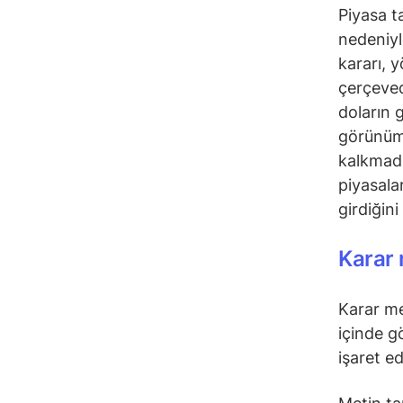
Piyasa t
nedeniyle
kararı, 
çerçeved
doların g
görünüm 
kalkmadı
piyasalar
girdiğini
Karar 
Karar me
içinde gö
işaret ed