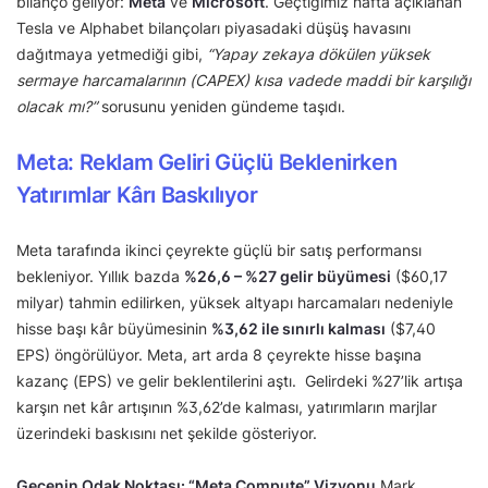
bilanço geliyor:
Meta
ve
Microsoft
. Geçtiğimiz hafta açıklanan
Tesla ve Alphabet bilançoları piyasadaki düşüş havasını
dağıtmaya yetmediği gibi,
“Yapay zekaya dökülen yüksek
sermaye harcamalarının (CAPEX) kısa vadede maddi bir karşılığı
olacak mı?”
sorusunu yeniden gündeme taşıdı.
Meta: Reklam Geliri Güçlü Beklenirken
Yatırımlar Kârı Baskılıyor
Meta tarafında ikinci çeyrekte güçlü bir satış performansı
bekleniyor. Yıllık bazda
%26,6 – %27 gelir büyümesi
($60,17
milyar) tahmin edilirken, yüksek altyapı harcamaları nedeniyle
hisse başı kâr büyümesinin
%3,62 ile sınırlı kalması
($7,40
EPS) öngörülüyor. Meta, art arda 8 çeyrekte hisse başına
kazanç (EPS) ve gelir beklentilerini aştı. Gelirdeki %27’lik artışa
karşın net kâr artışının %3,62’de kalması, yatırımların marjlar
üzerindeki baskısını net şekilde gösteriyor.
Gecenin Odak Noktası: “Meta Compute” Vizyonu
Mark