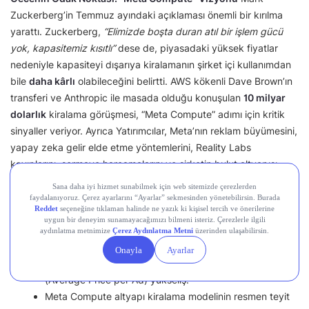
Zuckerberg’in Temmuz ayındaki açıklaması önemli bir kırılma
yarattı. Zuckerberg,
“Elimizde boşta duran atıl bir işlem gücü
yok, kapasitemiz kısıtlı”
dese de, piyasadaki yüksek fiyatlar
nedeniyle kapasiteyi dışarıya kiralamanın şirket içi kullanımdan
bile
daha kârlı
olabileceğini belirtti. AWS kökenli Dave Brown’ın
transferi ve Anthropic ile masada olduğu konuşulan
10 milyar
dolarlık
kiralama görüşmesi, “Meta Compute” adımı için kritik
sinyaller veriyor. Ayrıca Yatırımcılar, Meta’nın reklam büyümesini,
yapay zeka gelir elde etme yöntemlerini, Reality Labs
kayıplarını, sermaye harcamalarını ve şirketin bulut altyapısı
hedefleriyle ilgili herhangi bir duyuruyu yakından takip
edecekler.
Boğa Senaryosu:
Reklam gelirlerinde %25+ artış ve Advantage+ yapay
zeka otomasyonu sayesinde reklam birim fiyatlarında
(Average Price per Ad) yükseliş.
Meta Compute altyapı kiralama modelinin resmen teyit