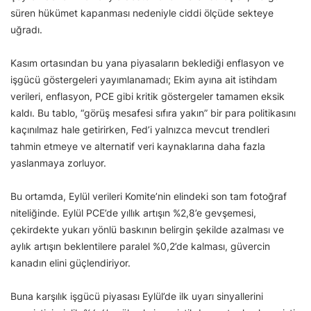
süren hükümet kapanması nedeniyle ciddi ölçüde sekteye
uğradı.
Kasım ortasından bu yana piyasaların beklediği enflasyon ve
işgücü göstergeleri yayımlanamadı; Ekim ayına ait istihdam
verileri, enflasyon, PCE gibi kritik göstergeler tamamen eksik
kaldı. Bu tablo, “görüş mesafesi sıfıra yakın” bir para politikasını
kaçınılmaz hale getirirken, Fed’i yalnızca mevcut trendleri
tahmin etmeye ve alternatif veri kaynaklarına daha fazla
yaslanmaya zorluyor.
Bu ortamda, Eylül verileri Komite’nin elindeki son tam fotoğraf
niteliğinde. Eylül PCE’de yıllık artışın %2,8’e gevşemesi,
çekirdekte yukarı yönlü baskının belirgin şekilde azalması ve
aylık artışın beklentilere paralel %0,2’de kalması, güvercin
kanadın elini güçlendiriyor.
Buna karşılık işgücü piyasası Eylül’de ilk uyarı sinyallerini