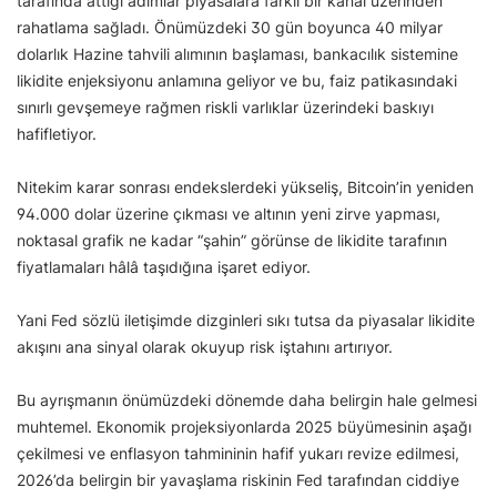
tarafında attığı adımlar piyasalara farklı bir kanal üzerinden
rahatlama sağladı. Önümüzdeki 30 gün boyunca 40 milyar
dolarlık Hazine tahvili alımının başlaması, bankacılık sistemine
likidite enjeksiyonu anlamına geliyor ve bu, faiz patikasındaki
sınırlı gevşemeye rağmen riskli varlıklar üzerindeki baskıyı
hafifletiyor.
Nitekim karar sonrası endekslerdeki yükseliş, Bitcoin’in yeniden
94.000 dolar üzerine çıkması ve altının yeni zirve yapması,
noktasal grafik ne kadar “şahin” görünse de likidite tarafının
fiyatlamaları hâlâ taşıdığına işaret ediyor.
Yani Fed sözlü iletişimde dizginleri sıkı tutsa da piyasalar likidite
akışını ana sinyal olarak okuyup risk iştahını artırıyor.
Bu ayrışmanın önümüzdeki dönemde daha belirgin hale gelmesi
muhtemel. Ekonomik projeksiyonlarda 2025 büyümesinin aşağı
çekilmesi ve enflasyon tahmininin hafif yukarı revize edilmesi,
2026’da belirgin bir yavaşlama riskinin Fed tarafından ciddiye