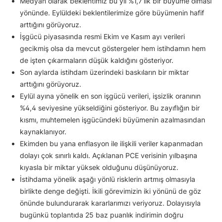
Medyan olarak beklentimiz bu yıl %1,7’lik bir büyüme olması
yönünde. Eylüldeki beklentilerimize göre büyümenin hafif
arttığını görüyoruz.
İşgücü piyasasında resmi Ekim ve Kasım ayı verileri
gecikmiş olsa da mevcut göstergeler hem istihdamın hem
de işten çıkarmaların düşük kaldığını gösteriyor.
Son aylarda istihdam üzerindeki baskıların bir miktar
arttığını görüyoruz.
Eylül ayına yönelik en son işgücü verileri, işsizlik oranının
%4,4 seviyesine yükseldiğini gösteriyor. Bu zayıflığın bir
kısmı, muhtemelen işgücündeki büyümenin azalmasından
kaynaklanıyor.
Ekimden bu yana enflasyon ile ilişkili veriler kapanmadan
dolayı çok sınırlı kaldı. Açıklanan PCE verisinin yılbaşına
kıyasla bir miktar yüksek olduğunu düşünüyoruz.
İstihdama yönelik aşağı yönlü risklerin artmış olmasıyla
birlikte denge değişti. İkili görevimizin iki yönünü de göz
önünde bulundurarak kararlarımızı veriyoruz. Dolayısıyla
bugünkü toplantıda 25 baz puanlık indirimin doğru