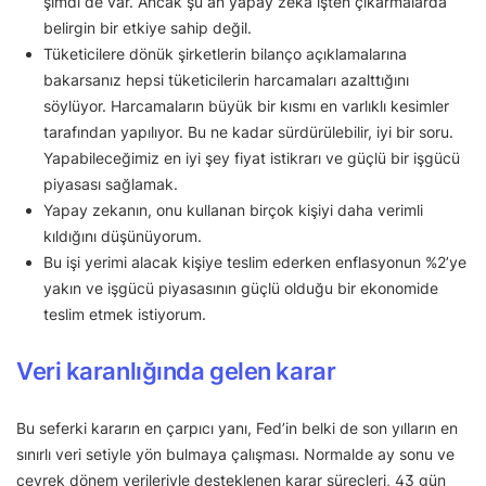
şimdi de var. Ancak şu an yapay zeka işten çıkarmalarda
belirgin bir etkiye sahip değil.
Tüketicilere dönük şirketlerin bilanço açıklamalarına
bakarsanız hepsi tüketicilerin harcamaları azalttığını
söylüyor. Harcamaların büyük bir kısmı en varlıklı kesimler
tarafından yapılıyor. Bu ne kadar sürdürülebilir, iyi bir soru.
Yapabileceğimiz en iyi şey fiyat istikrarı ve güçlü bir işgücü
piyasası sağlamak.
Yapay zekanın, onu kullanan birçok kişiyi daha verimli
kıldığını düşünüyorum.
Bu işi yerimi alacak kişiye teslim ederken enflasyonun %2’ye
yakın ve işgücü piyasasının güçlü olduğu bir ekonomide
teslim etmek istiyorum.
Veri karanlığında gelen karar
Bu seferki kararın en çarpıcı yanı, Fed’in belki de son yılların en
sınırlı veri setiyle yön bulmaya çalışması. Normalde ay sonu ve
çeyrek dönem verileriyle desteklenen karar süreçleri, 43 gün