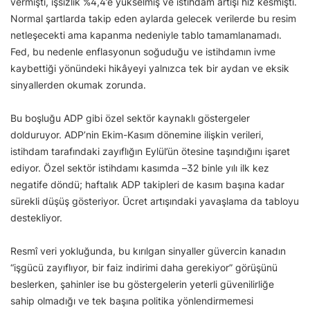
vermişti, işsizlik %4,4’e yükselmiş ve istihdam artışı hız kesmişti.
Normal şartlarda takip eden aylarda gelecek verilerde bu resim
netleşecekti ama kapanma nedeniyle tablo tamamlanamadı.
Fed, bu nedenle enflasyonun soğuduğu ve istihdamın ivme
kaybettiği yönündeki hikâyeyi yalnızca tek bir aydan ve eksik
sinyallerden okumak zorunda.
Bu boşluğu ADP gibi özel sektör kaynaklı göstergeler
dolduruyor. ADP’nin Ekim-Kasım dönemine ilişkin verileri,
istihdam tarafındaki zayıflığın Eylül’ün ötesine taşındığını işaret
ediyor. Özel sektör istihdamı kasımda –32 binle yılı ilk kez
negatife döndü; haftalık ADP takipleri de kasım başına kadar
sürekli düşüş gösteriyor. Ücret artışındaki yavaşlama da tabloyu
destekliyor.
Resmî veri yokluğunda, bu kırılgan sinyaller güvercin kanadın
“işgücü zayıflıyor, bir faiz indirimi daha gerekiyor” görüşünü
beslerken, şahinler ise bu göstergelerin yeterli güvenilirliğe
sahip olmadığı ve tek başına politika yönlendirmemesi