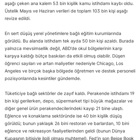
aşağı çeken ana kalem 53 bin kişilik kamu istihdamı kaybı oldu.
Üstelik Mayıs ve Haziran verileri de toplam 103 bin kişi aşağı
revize edildi.
En sert düşüş yerel yönetimlere bağlı eğitim kurumlarında
görüldü. Bu alanda istihdam tek ayda 50 bin kişi azaldı. Burada
yalnızca mevsimsellik değil, ABD’de okul bölgelerinin karşı
karşıya kaldığı bütçe baskıları da etkili olmuş olabilir. Düşen
öğrenci sayıları ve artan maliyetler nedeniyle Chicago, Los
Angeles ve birçok başka bölgede öğretmen ve destek personeli
pozisyonlarında kesintiler gündemde.
Tüketiciye bağlı sektörler de zayıf kaldı. Perakende istihdamı 19
bin kişi gerilerken, depo, süpermarket tipi büyük mağazalar ve
diğer genel ürün perakendecilerindeki kayıp 21 bine ulaştı.
Eğlence ve konaklama sektöründe ise 40 bin kişilik düşüş
görüldü; bunun yaklaşık 26 bini restoran ve barlardan, 10 bini
eğlence ve rekreasyon faaliyetlerinden geldi (bunun Dünya
Kupasının bitişiyle ilgili olması muhtemel). Fed’in son Beige Book