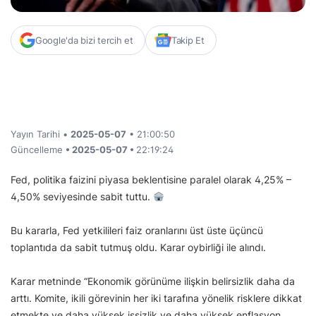
Google'da bizi tercih et
Takip Et
Yayın Tarihi •
2025-05-07
• 21:00:50
Güncelleme
• 2025-05-07 •
22:19:24
Fed, politika faizini piyasa beklentisine paralel olarak 4,25% –
4,50% seviyesinde sabit tuttu.
Bu kararla, Fed yetkilileri faiz oranlarını üst üste üçüncü
toplantıda da sabit tutmuş oldu. Karar oybirliği ile alındı.
Karar metninde “Ekonomik görünüme ilişkin belirsizlik daha da
arttı. Komite, ikili görevinin her iki tarafına yönelik risklere dikkat
etmekte ve daha yüksek işsizlik ve daha yüksek enflasyon