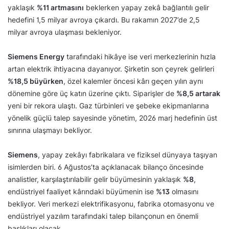
yaklaşık
%11 artmasını
beklerken yapay zekâ bağlantılı gelir
hedefini 1,5 milyar avroya çıkardı. Bu rakamın 2027’de 2,5
milyar avroya ulaşması bekleniyor.
Siemens Energy
tarafındaki hikâye ise veri merkezlerinin hızla
artan elektrik ihtiyacına dayanıyor. Şirketin son çeyrek gelirleri
%18,5 büyürken
, özel kalemler öncesi kârı geçen yılın aynı
dönemine göre üç katın üzerine çıktı. Siparişler de
%8,5 artarak
yeni bir rekora ulaştı. Gaz türbinleri ve şebeke ekipmanlarına
yönelik güçlü talep sayesinde yönetim, 2026 marj hedefinin üst
sınırına ulaşmayı bekliyor.
Siemens
, yapay zekâyı fabrikalara ve fiziksel dünyaya taşıyan
isimlerden biri. 6 Ağustos’ta açıklanacak bilanço öncesinde
analistler, karşılaştırılabilir gelir büyümesinin yaklaşık
%8
,
endüstriyel faaliyet kârındaki büyümenin ise
%13
olmasını
bekliyor. Veri merkezi elektrifikasyonu, fabrika otomasyonu ve
endüstriyel yazılım tarafındaki talep bilançonun en önemli
başlıkları olacak.