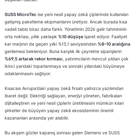
SUSS MicroTec
ise yeni nesil yapay zekâ çiplerinde kullanılan
gelişmiş paketleme ekipmanlarını üretiyor. Ancak burada kısa
vadeli tablo biraz daha farklı. Yönetimin 2026 gelir tahmininin
orta noktası, yıllık yaklaşık
%10 düşüşe
işaret ediyor. Faaliyet
kar marjının da geçen yılki %13,1 seviyesinden
%8–10 aralığına
gerilemesi bekleniyor. Buna karşılık ilk çeyrekte siparişlerin
%69,5 artarak rekor kırması
, yatırımcıların mevcut yıldan çok
ikinci yarıdaki toparlanmaya ve sonraki yıllardaki büyümeye
odaklanmasını sağlıyor.
Kısacası Avrupa’daki yapay zekâ fırsatı yalnızca yazılımdan
ibaret değil. Elektriği sağlayan, enerjiyi yöneten, fabrikaları
dijitalleştiren ve yeni nesil çiplerin üretilmesini mümkün kılan
şirketler de büyüyen yapay zekâ ekosisteminin önemli
kazananları arasında yer alabilir.
Bu akşam gözler kapanış sonrası gelen Siemens ve SUSS