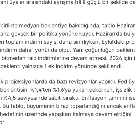
Yani üyeler arasındaki ayrışma hâlâ güçlü bir şekilde 
birlikte medyan beklentiye bakıldığında, tablo Haziran
daha gevşek bir politika yönüne kaydı. Haziran’da bu yı
n toplam indirim sayısı daha sınırlıyken, Eylül’deki pr
2 indirim daha” yönünde oldu. Yani çoğunluğun beklenti
ıl bitmeden faiz indirimlerine devam etmesi. 2026 için 
eklenti yalnızca 1 ek indirim yönünde şekillendi.
 projeksiyonlarda da bazı revizyonlar yapıldı. Fed üy
eklentisini %1,4’ten %1,6’ya yukarı çekerken, işsizlik 
i %4,5 seviyesinde sabit bıraktı. Enflasyon tahmini is
 Bu tablo, büyümenin biraz toparlandığını ancak enf
hedefinin üzerinde yapışkan kalmaya devam ettiğini
or.