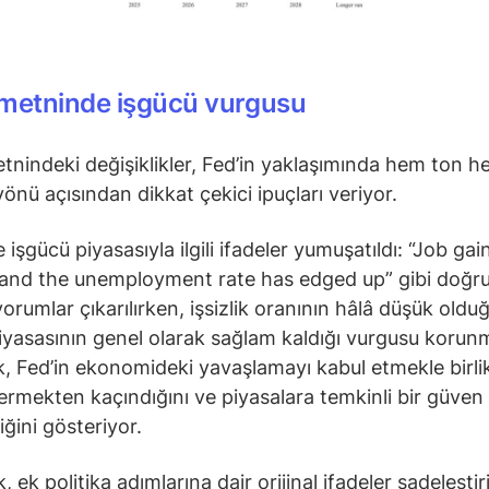
 metninde işgücü vurgusu
tnindeki değişiklikler, Fed’in yaklaşımında hem ton 
yönü açısından dikkat çekici ipuçları veriyor.
 işgücü piyasasıyla ilgili ifadeler yumuşatıldı: “Job ga
 and the unemployment rate has edged up” gibi doğr
yorumlar çıkarılırken, işsizlik oranının hâlâ düşük oldu
iyasasının genel olarak sağlam kaldığı vurgusu korun
ik, Fed’in ekonomideki yavaşlamayı kabul etmekle birli
ermekten kaçındığını ve piyasalara temkinli bir güven
ğini gösteriyor.
, ek politika adımlarına dair orijinal ifadeler sadeleştir