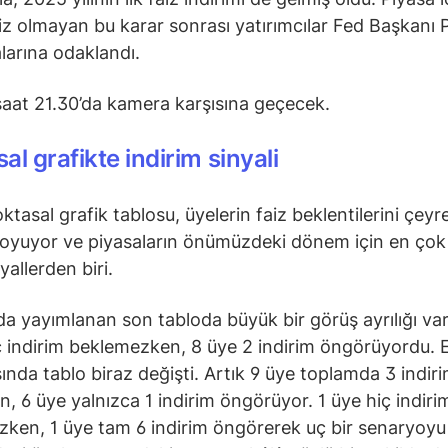
iz olmayan bu karar sonrası yatırımcılar Fed Başkanı P
larına odaklandı.
saat 21.30’da kamera karşısına geçecek.
al grafikte indirim sinyali
oktasal grafik tablosu, üyelerin faiz beklentilerini çey
oyuyor ve piyasaların önümüzdeki dönem için en çok
nyallerden biri.
da yayımlanan son tabloda büyük bir görüş ayrılığı var
iç indirim beklemezken, 8 üye 2 indirim öngörüyordu. E
sında tablo biraz değişti. Artık 9 üye toplamda 3 indir
n, 6 üye yalnızca 1 indirim öngörüyor. 1 üye hiç indiri
ken, 1 üye tam 6 indirim öngörerek uç bir senaryoyu 