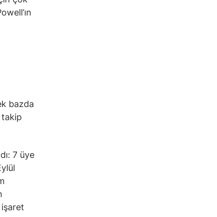
owell’ın
rek bazda
 takip
dı: 7 üye
ylül
im
m
işaret