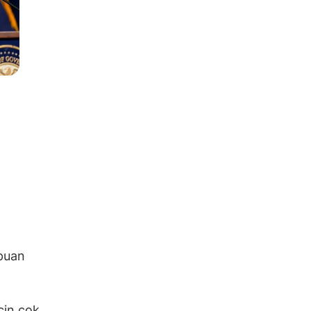
 puan
için çok