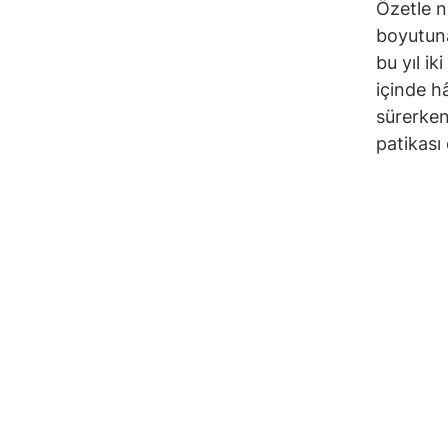
Özetle no
boyutuna
bu yıl ik
içinde hâ
sürerken
patikası 