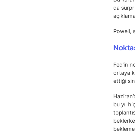
da sürpr
açıklama
Powell, 
Noktas
Fed’in n
ortaya k
ettiği si
Haziran’
bu yıl h
toplantı
beklerke
beklemez