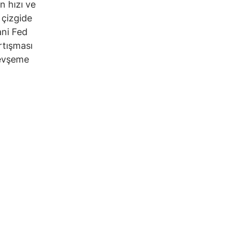
n hızı ve
 çizgide
ani Fed
rtışması
gevşeme