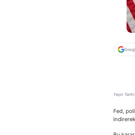
Google
Yayın Tarih
Fed, pol
indirere
Bu kararl