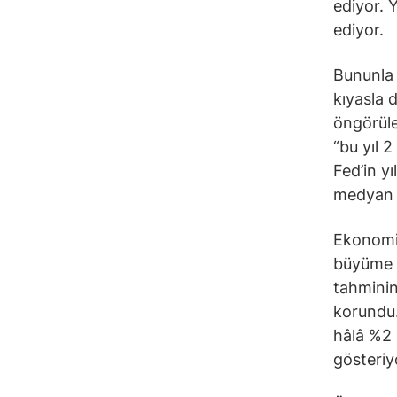
ediyor. 
ediyor.
Bununla 
kıyasla 
öngörüle
“bu yıl 
Fed’in y
medyan b
Ekonomik
büyüme b
tahminin
korundu.
hâlâ %2 
gösteriy