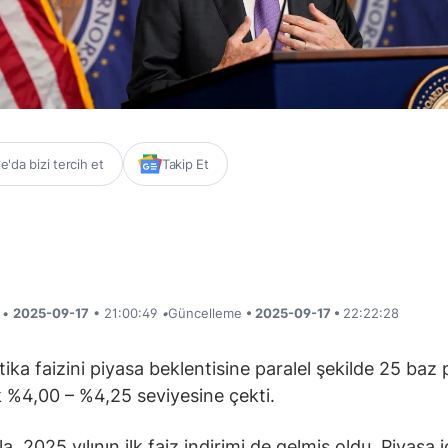
'da bizi tercih et
Takip Et
i •
2025-09-17
• 21:00:49
•
Güncelleme
• 2025-09-17 •
22:22:28
itika faizini piyasa beklentisine paralel şekilde 25 baz
k %4,00 – %4,25 seviyesine çekti.
a, 2025 yılının ilk faiz indirimi de gelmiş oldu. Piyasa 