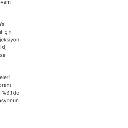
devam
’a
l için
ojeksiyon
si,
ise
eleri
oranı
e %3,1’de
lasyonun