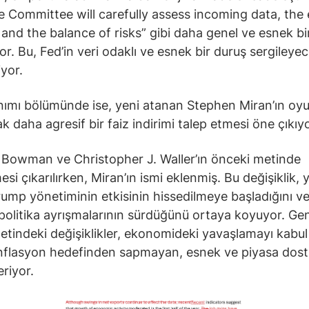
he Committee will carefully assess incoming data, the
 and the balance of risks” gibi daha genel ve esnek bir
yor. Bu, Fed’in veri odaklı ve esnek bir duruş sergileye
iyor.
nımı bölümünde ise, yeni atanan Stephen Miran’ın oy
k daha agresif bir faiz indirimi talep etmesi öne çıkıyo
 Bowman ve Christopher J. Waller’ın önceki metinde
esi çıkarılırken, Miran’ın ismi eklenmiş. Bu değişiklik,
rump yönetiminin etkisinin hissedilmeye başladığını v
 politika ayrışmalarının sürdüğünü ortaya koyuyor. Ge
etindeki değişiklikler, ekonomideki yavaşlamayı kabu
flasyon hedefinden sapmayan, esnek ve piyasa dost
eriyor.