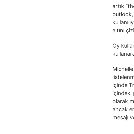
artık “t
outlook,
kullanılı
altını çiz
Oy kulla
kullanara
Michelle
listelenm
içinde T
içindeki
olarak m
ancak en
mesajı v