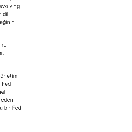
 evolving
 dil
ceğinin
unu
r.
 yönetim
e Fed
nel
l eden
u bir Fed