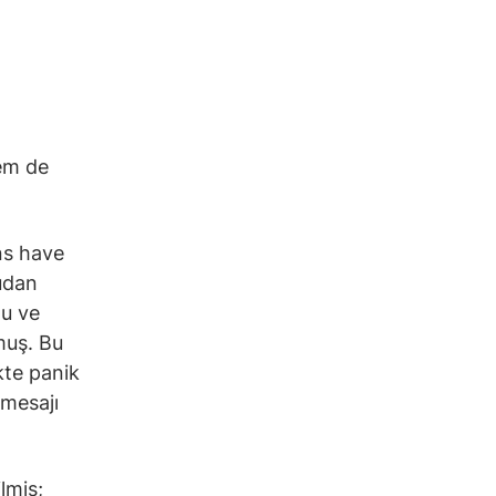
hem de
ins have
udan
ğu ve
muş. Bu
kte panik
 mesajı
ilmiş;