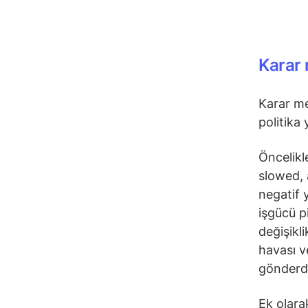
Karar
Karar me
politika 
Öncelikle
slowed,
negatif 
işgücü p
değişikl
havası v
gönderdi
Ek olarak