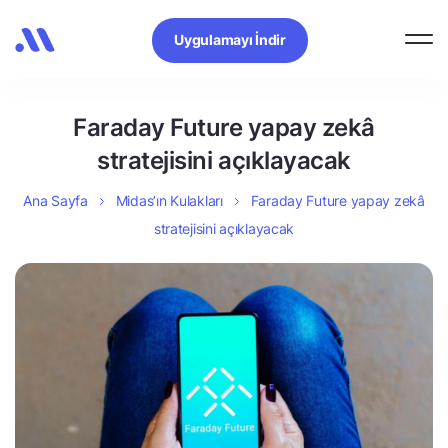
Uygulamayı İndir
Faraday Future yapay zekâ
stratejisini açıklayacak
Ana Sayfa
Midas’ın Kulakları
Faraday Future yapay zekâ
stratejisini açıklayacak