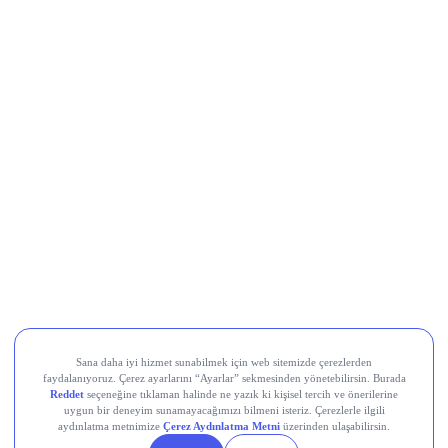
AES Fonu %59 Arttı