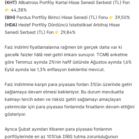
(KHT)
Allbatross Portföy Kartal Hisse Senedi Serbest (TL) Fon
44,38%
(BIH)
Pardus Portföy Birinci Hisse Senedi (TL) Fonu
39,50%
(HDA)
Hedef Portföy Dördüncü İstatistiksel Arbitraj Hisse
Senedi Serbest (TL) Fon
29,84%
Faiz indirimi fiyatlamalarına rağmen bir gerçek daha var ki
gecelik faizler hâlâ reel getiri imkanı sunuyor. TCMB anketine
göre Temmuz ayında 2%’nin hafif üstünde Ağustos ayında 1,6%
Eylül ayında ise 1,3% enflasyon beklentisi mevcut.
Faiz indirimine karşın para piyasası fonları 3%’ün üzerinde getiri
sağlamaya devam etmesi bekleniyor. Bu durum mevduatta
kalmayı tercih eden ve risksiz getiri sağlamayı amaçlayan
yatırımcılar için para piyasası fonlarında fırsatların devam ettiğini
gösteriyor.
Ayrıca Şubat ayından itibaren para piyasası fonlarının
portföylerinde en az 10%’luk DİBS tutma zorunluluğunun