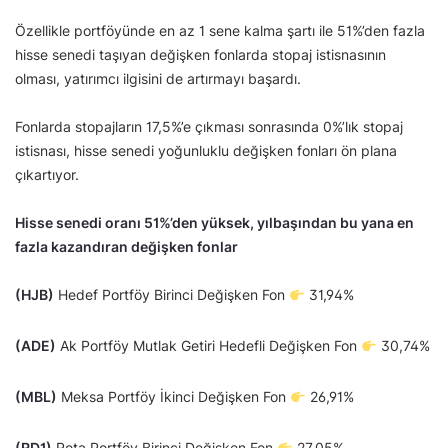
Özellikle portföyünde en az 1 sene kalma şartı ile 51%’den fazla
hisse senedi taşıyan değişken fonlarda stopaj istisnasının
olması, yatırımcı ilgisini de artırmayı başardı.
Fonlarda stopajların 17,5%’e çıkması sonrasında 0%’lık stopaj
istisnası, hisse senedi yoğunluklu değişken fonları ön plana
çıkartıyor.
Hisse senedi oranı 51%’den yüksek, yılbaşından bu yana en
fazla kazandıran değişken fonlar
(HJB)
Hedef Portföy Birinci Değişken Fon
31,94%
(ADE)
Ak Portföy Mutlak Getiri Hedefli Değişken Fon
30,74%
(MBL)
Meksa Portföy İkinci Değişken Fon
26,91%
(RD1)
Rota Portföy Birinci Değişken Fon
27,05%