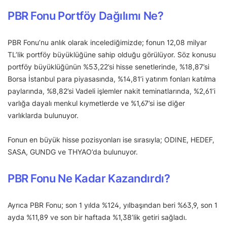
PBR Fonu Portföy Dağılımı Ne?
PBR Fonu’nu anlık olarak incelediğimizde; fonun 12,08 milyar
TL’lik portföy büyüklüğüne sahip olduğu görülüyor. Söz konusu
portföy büyüklüğünün %53,22’si hisse senetlerinde, %18,87’si
Borsa İstanbul para piyasasında, %14,81’i yatırım fonları katılma
paylarında, %8,82’si Vadeli işlemler nakit teminatlarında, %2,61’i
varlığa dayalı menkul kıymetlerde ve %1,67’si ise diğer
varlıklarda bulunuyor.
Fonun en büyük hisse pozisyonları ise sırasıyla; ODINE, HEDEF,
SASA, GUNDG ve THYAO’da bulunuyor.
PBR Fonu Ne Kadar Kazandırdı?
Ayrıca PBR Fonu; son 1 yılda %124, yılbaşından beri %63,9, son 1
ayda %11,89 ve son bir haftada %1,38’lik getiri sağladı.