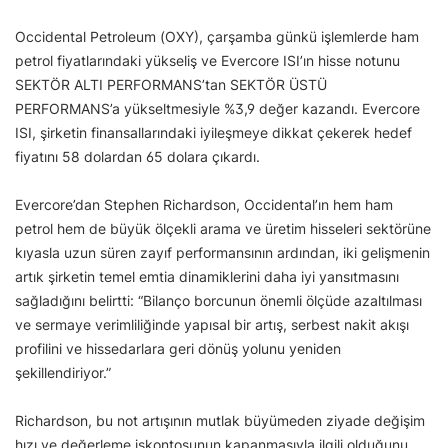
Occidental Petroleum (OXY), çarşamba günkü işlemlerde ham
petrol fiyatlarındaki yükseliş ve Evercore ISI’ın hisse notunu
SEKTÖR ALTI PERFORMANS’tan SEKTÖR ÜSTÜ
PERFORMANS’a yükseltmesiyle %3,9 değer kazandı. Evercore
ISI, şirketin finansallarındaki iyileşmeye dikkat çekerek hedef
fiyatını 58 dolardan 65 dolara çıkardı.
Evercore’dan Stephen Richardson, Occidental’ın hem ham
petrol hem de büyük ölçekli arama ve üretim hisseleri sektörüne
kıyasla uzun süren zayıf performansının ardından, iki gelişmenin
artık şirketin temel emtia dinamiklerini daha iyi yansıtmasını
sağladığını belirtti: “Bilanço borcunun önemli ölçüde azaltılması
ve sermaye verimliliğinde yapısal bir artış, serbest nakit akışı
profilini ve hissedarlara geri dönüş yolunu yeniden
şekillendiriyor.”
Richardson, bu not artışının mutlak büyümeden ziyade değişim
hızı ve değerleme iskontosunun kapanmasıyla ilgili olduğunu