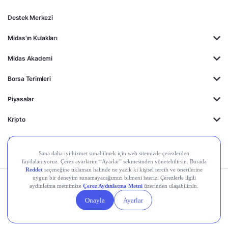
Destek Merkezi
Midas'ın Kulakları
Midas Akademi
Borsa Terimleri
Piyasalar
Kripto
Ayrıcalıklar
Kişisel Verilerin
Gizlilik
Yasal
Çerez
Korunması
Politikası
Duyurular
Ayarları
© 2026 Midas Finansal Teknolojiler A.Ş. Tüm hakları saklıdır.