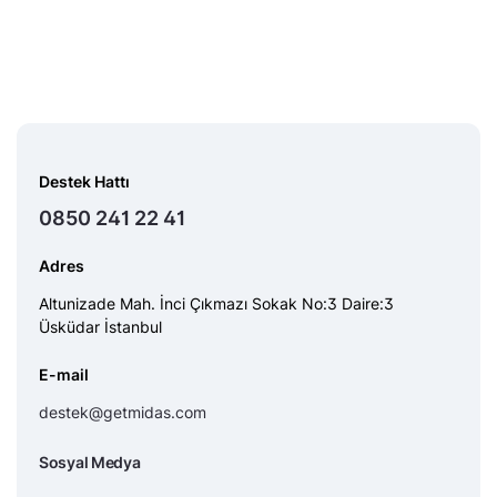
Destek Hattı
0850 241 22 41
Adres
Altunizade Mah. İnci Çıkmazı Sokak No:3 Daire:3
Üsküdar İstanbul
E-mail
destek@getmidas.com
Sosyal Medya