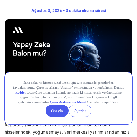
Ağustos 3, 2026 • 3 dakika okuma süresi
Midas Araştırma olarak, yapay zekâ hisselerinde son dönemde
büyüyen “balon mu, yeni bir paradigma mı?” tartışmasını ele
aldığımız raporumuzu paylaşıyoruz.
Raporda; yüksek değerleme çarpanlarından teknoloji
hisselerindeki yoğunlaşmaya, veri merkezi yatırımlarından hızla