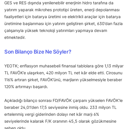
GES ve RES dışında yenilenebilir enerjinin hidro tarafına da
yatırım yaparak mikrohes prototipi üreten, enerji depolanması
faaliyetleri için batarya üretimi ve elektrikli araçlar için batarya
üretimine başlanması için yatırım geliştiren şirket, 630’dan fazla
çalışanıyla yüksek teknoloji yatırımları yapmaya devam
etmektedir.
Son Bilanço Bize Ne Söyler?
YEOTK; enflasyon muhasebeli finansal tablolara göre 1,13 milyar
TL FAVÖK’e ulaşırken, 420 milyon TL net kâr elde etti. Cirosunu
116% artıran şirket, FAVÖK’ünü, marjların yükselmesiyle beraber
120% artırmayı başardı.
Açıkladığı bilanço sonrası FD/FAVÖK çarpanı yükselen FAVÖK’le
beraber 24,01’den 17,5 seviyesine inmiş oldu. 233 milyon TL
ertelenmiş vergi giderinden dolayı net kâr marjı 6%
seviyelerinde kalarak F/K oranının 45,5 olarak gözükmesine
sebep oldu.