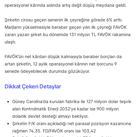
operasyonel kârında aslında artış değil düşüş meydana geldi.
Şirketin cirosu geçen senenin ilk çeyreğine görede 6% arttı.
Marjların yükselmesiyle beraber geçen yılın ilk çeyreği FAVÖK
zararı yazan şirket bu dönemde 131 milyon TL FAVÖK rakamına
ulaştı.
FAVÖK’ün net kârdan düşük kalmasıyla beraber borçları da
artan şirketin, 12 aylık operasyonel kârının net borcunu 9
senede ödeyebilecek durumda gözüküyor.
Dikkat Çeken Detaylar
Güney Carolina’da kurulan fabrika ile 127 milyon dolar teşvik
alan Kontrolmatik Enerji 2032’ye kadar ise 900 milyon
dolarlık devlet desteği almayı bekliyor.
Şirketin F/K oranı açıkladığı net parasal pozisyon kazancına
rağmen 74,35. FD/FAVÖK oranı ise 103,42