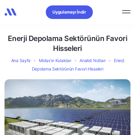
Uygulamayı İndir
Enerji Depolama Sektörünün Favori
Hisseleri
Ana Sayfa
Midas’ın Kulakları
Analist Notları
Enerji
Depolama Sektörünün Favori Hisseleri