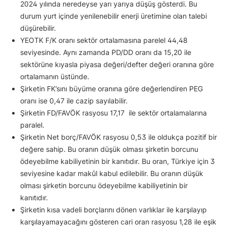
2024 yılında neredeyse yarı yarıya düşüş gösterdi. Bu
durum yurt içinde yenilenebilir enerji üretimine olan talebi
düşürebilir.
YEOTK F/K oranı sektör ortalamasına parelel 44,48
seviyesinde. Aynı zamanda PD/DD oranı da 15,20 ile
sektörüne kıyasla piyasa değeri/defter değeri oranına göre
ortalamanın üstünde.
Şirketin FK’sını büyüme oranına göre değerlendiren PEG
oranı ise 0,47 ile cazip sayılabilir.
Şirketin FD/FAVÖK rasyosu 17,17 ile sektör ortalamalarına
paralel.
Şirketin Net borç/FAVÖK rasyosu 0,53 ile oldukça pozitif bir
değere sahip. Bu oranın düşük olması şirketin borcunu
ödeyebilme kabiliyetinin bir kanıtıdır. Bu oran, Türkiye için 3
seviyesine kadar makûl kabul edilebilir. Bu oranın düşük
olması şirketin borcunu ödeyebilme kabiliyetinin bir
kanıtıdır.
Şirketin kısa vadeli borçlarını dönen varlıklar ile karşılayıp
karşılayamayacağını gösteren cari oran rasyosu 1,28 ile eşik