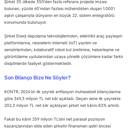
Şirket 35 ülkede 350’den fazla referans projede imzası
bulunan, yüzde 60’ından fazlası mühendisten oluşan 1.000’i
aşkın çalışanıyla dünyanın en büyük 22. sistem entegratörü
konumunda bulunuyor.
Şirket Enerji depolama teknolojilerinden, elektrikli araç paylaşım
platformlarına, nesnelerin interneti (IoT) yazılım ve
sensörlerinden, kolaboratif robot kol üretimine, haberleşme ve
görüntüleme uydularından uzaya yönelik çözümlere kadar farklı
disiplinlerde faaliyet göstermektedir.
Son Bilanço Bize Ne Söyler?
KONTR, 2024’ün ilk çeyrek enflasyon muhasebeli bilançolarına
göre 369,3 milyon TL net kâr açıkladı. Geçen sene ilk çeyrekte
202,3 milyon TL net kâr açıklayan şirket net kârını 83% artırdı.
Fakat bu kârın 259 milyon TL’sini net parasal pozisyon
kazançlarından elde eden şirketin finansman geliri öncesi