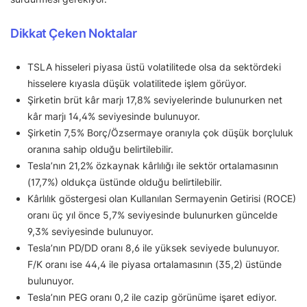
Dikkat Çeken Noktalar
TSLA hisseleri piyasa üstü volatilitede olsa da sektördeki
hisselere kıyasla düşük volatilitede işlem görüyor.
Şirketin brüt kâr marjı 17,8% seviyelerinde bulunurken net
kâr marjı 14,4% seviyesinde bulunuyor.
Şirketin 7,5% Borç/Özsermaye oranıyla çok düşük borçluluk
oranına sahip olduğu belirtilebilir.
Tesla’nın 21,2% özkaynak kârlılığı ile sektör ortalamasının
(17,7%) oldukça üstünde olduğu belirtilebilir.
Kârlılık göstergesi olan Kullanılan Sermayenin Getirisi (ROCE)
oranı üç yıl önce 5,7% seviyesinde bulunurken güncelde
9,3% seviyesinde bulunuyor.
Tesla’nın PD/DD oranı 8,6 ile yüksek seviyede bulunuyor.
F/K oranı ise 44,4 ile piyasa ortalamasının (35,2) üstünde
bulunuyor.
Tesla’nın PEG oranı 0,2 ile cazip görünüme işaret ediyor.