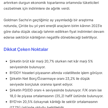
artırırken durgun ekonomik toparlanma ortamında tüketicileri
cezbetmek için indirimlere de ağırlık verdi.
Goldman Sachs’ın geçtiğimiz ay yayımladığı bir araştırma
notunda, Çin’de bu yıl yeni enerjili araçların birim kârının 2023’e
göre daha düşük olacağı tahmin edilirken fiyat indirimleri devam
ederse sektörün kârlılığının negatife dönebileceği belirtiliyor.
Dikkat Çeken Noktalar
Şirketin brüt kâr marjı 20,7% olurken net kâr marjı 5%
seviyesinde bulunuyor.
BYDDY hisseleri piyasanın altında volatilitede işlem görüyor.
Şirketin Net Borç/Özsermaye oranı 23,2% ile düşük
seviyede borçluluk oranına işaret ediyor.
Şirketin PD/DD oranı 4 seviyesinde bulunuyor. F/K oranı ise
18,0 ile piyasa ortalamasının (35,2) hafif üstünde bulunuyor.
BYD’nin 20,5% özkaynak kârlılığı ile sektör ortalamasının
(17,7%) üstünde olduğu belirtilebilir.