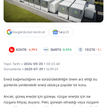
Google'da bizi tercih et
Takip Et
KONTR
-4,95%
SMRTG
0,55%
YEOTK
-1,33%
Yayın Tarihi •
2024-05-25
• 00:23:48
Güncelleme
• 2025-07-29 •
16:09:25
Enerji bağımsızlığının ve sürdürülebilirliğin önem arz ettiği bu
günlerde yenilenebilir enerji oldukça popüler bir konu.
Ancak; güneş enerjisi için güneşe, rüzgar enerjisi için ise
rüzgara ihtiyaç duyarız. Peki, güneşin olmadığı veya rüzgarın