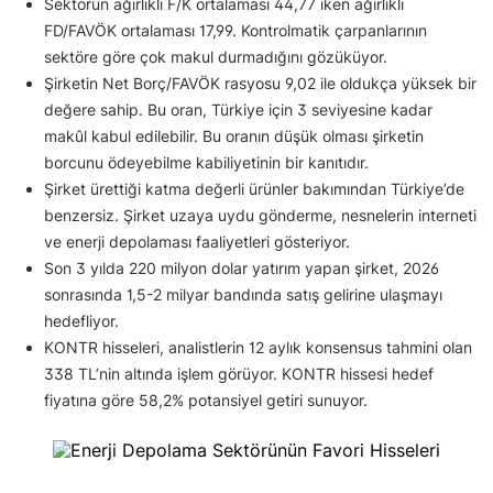
Sektörün ağırlıklı F/K ortalaması 44,77 iken ağırlıklı
FD/FAVÖK ortalaması 17,99. Kontrolmatik çarpanlarının
sektöre göre çok makul durmadığını gözüküyor.
Şirketin Net Borç/FAVÖK rasyosu 9,02 ile oldukça yüksek bir
değere sahip. Bu oran, Türkiye için 3 seviyesine kadar
makûl kabul edilebilir. Bu oranın düşük olması şirketin
borcunu ödeyebilme kabiliyetinin bir kanıtıdır.
Şirket ürettiği katma değerli ürünler bakımından Türkiye’de
benzersiz. Şirket uzaya uydu gönderme, nesnelerin interneti
ve enerji depolaması faaliyetleri gösteriyor.
Son 3 yılda 220 milyon dolar yatırım yapan şirket, 2026
sonrasında 1,5-2 milyar bandında satış gelirine ulaşmayı
hedefliyor.
KONTR hisseleri, analistlerin 12 aylık konsensus tahmini olan
338 TL’nin altında işlem görüyor. KONTR hissesi hedef
fiyatına göre 58,2% potansiyel getiri sunuyor.