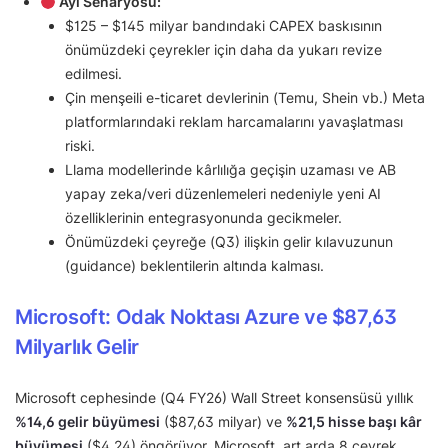
Ayı Senaryosu:
$125 – $145 milyar bandındaki CAPEX baskısının
önümüzdeki çeyrekler için daha da yukarı revize
edilmesi.
Çin menşeili e-ticaret devlerinin (Temu, Shein vb.) Meta
platformlarındaki reklam harcamalarını yavaşlatması
riski.
Llama modellerinde kârlılığa geçişin uzaması ve AB
yapay zeka/veri düzenlemeleri nedeniyle yeni AI
özelliklerinin entegrasyonunda gecikmeler.
Önümüzdeki çeyreğe (Q3) ilişkin gelir kılavuzunun
(guidance) beklentilerin altında kalması.
Microsoft: Odak Noktası Azure ve $87,63
Milyarlık Gelir
Microsoft cephesinde (Q4 FY26) Wall Street konsensüsü yıllık
%14,6 gelir büyümesi
($87,63 milyar) ve
%21,5 hisse başı kâr
büyümesi
($4,24) öngörüyor. Microsoft, art arda 8 çeyrek