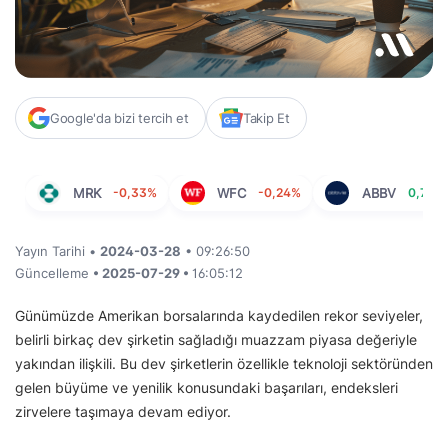
Google'da bizi tercih et
Takip Et
MRK
-0,33%
WFC
-0,24%
ABBV
0,78%
Yayın Tarihi •
2024-03-28
• 09:26:50
Güncelleme
• 2025-07-29 •
16:05:12
Günümüzde Amerikan borsalarında kaydedilen rekor seviyeler,
belirli birkaç dev şirketin sağladığı muazzam piyasa değeriyle
yakından ilişkili. Bu dev şirketlerin özellikle teknoloji sektöründen
gelen büyüme ve yenilik konusundaki başarıları, endeksleri
zirvelere taşımaya devam ediyor.