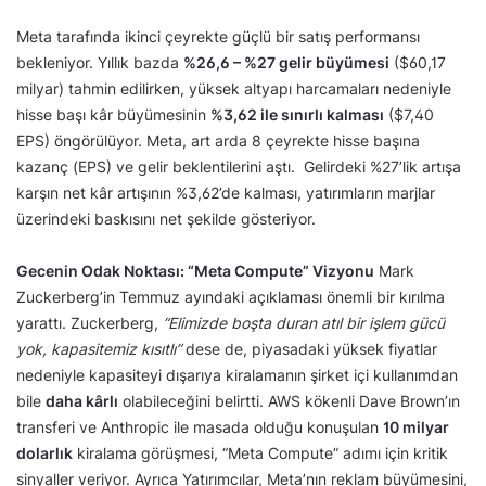
Meta tarafında ikinci çeyrekte güçlü bir satış performansı
bekleniyor. Yıllık bazda
%26,6 – %27 gelir büyümesi
($60,17
milyar) tahmin edilirken, yüksek altyapı harcamaları nedeniyle
hisse başı kâr büyümesinin
%3,62 ile sınırlı kalması
($7,40
EPS) öngörülüyor. Meta, art arda 8 çeyrekte hisse başına
kazanç (EPS) ve gelir beklentilerini aştı. Gelirdeki %27’lik artışa
karşın net kâr artışının %3,62’de kalması, yatırımların marjlar
üzerindeki baskısını net şekilde gösteriyor.
Gecenin Odak Noktası: “Meta Compute” Vizyonu
Mark
Zuckerberg’in Temmuz ayındaki açıklaması önemli bir kırılma
yarattı. Zuckerberg,
“Elimizde boşta duran atıl bir işlem gücü
yok, kapasitemiz kısıtlı”
dese de, piyasadaki yüksek fiyatlar
nedeniyle kapasiteyi dışarıya kiralamanın şirket içi kullanımdan
bile
daha kârlı
olabileceğini belirtti. AWS kökenli Dave Brown’ın
transferi ve Anthropic ile masada olduğu konuşulan
10 milyar
dolarlık
kiralama görüşmesi, “Meta Compute” adımı için kritik
sinyaller veriyor. Ayrıca Yatırımcılar, Meta’nın reklam büyümesini,