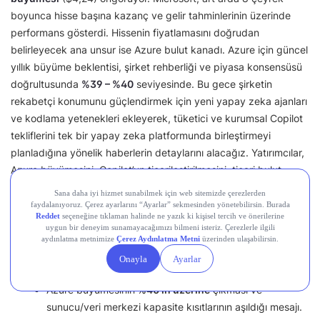
boyunca hisse başına kazanç ve gelir tahminlerinin üzerinde
performans gösterdi. Hissenin fiyatlamasını doğrudan
belirleyecek ana unsur ise Azure bulut kanadı. Azure için güncel
yıllık büyüme beklentisi, şirket rehberliği ve piyasa konsensüsü
doğrultusunda
%39 – %40
seviyesinde. Bu gece şirketin
rekabetçi konumunu güçlendirmek için yeni yapay zeka ajanları
ve kodlama yetenekleri ekleyerek, tüketici ve kurumsal Copilot
tekliflerini tek bir yapay zeka platformunda birleştirmeyi
planladığına yönelik haberlerin detaylarını alacağız. Yatırımcılar,
Azure büyümesini, Copilot’un ticarileştirilmesini, ticari bulut
marjlarını, sermaye harcaması trendlerini ve yönetimin 627
milyar dolarlık ticari sipariş birikimiyle desteklenen yapay zeka
altyapı yatırımlarından elde edilen getiriler hakkındaki
yorumlarını yakından takip edecekler.
Boğa Senaryosu:
Azure büyümesinin
%40’ın üzerine
çıkması ve
sunucu/veri merkezi kapasite kısıtlarının aşıldığı mesajı.