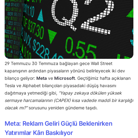
29 Temmuzu 30 Temmuza bağlayan gece Wall Street
kapanışının ardından piyasaların yönünü belirleyecek iki dev
bilanço geliyor:
Meta
ve
Microsoft
. Geçtiğimiz hafta açıklanan
Tesla ve Alphabet bilançoları piyasadaki düşüş havasını
dağıtmaya yetmediği gibi,
“Yapay zekaya dökülen yüksek
sermaye harcamalarının (CAPEX) kısa vadede maddi bir karşılığı
olacak mı?”
sorusunu yeniden gündeme taşıdı.
Meta: Reklam Geliri Güçlü Beklenirken
Yatırımlar Kârı Baskılıyor