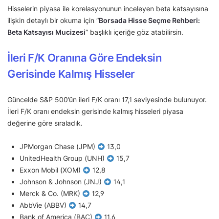
Hisselerin piyasa ile korelasyonunun inceleyen beta katsayısına
ilişkin detaylı bir okuma için “
Borsada Hisse Seçme Rehberi:
Beta Katsayısı Mucizesi
” başlıklı içeriğe göz atabilirsin.
İleri F/K Oranına Göre Endeksin
Gerisinde Kalmış Hisseler
Güncelde S&P 500’ün ileri F/K oranı 17,1 seviyesinde bulunuyor.
İleri F/K oranı endeksin gerisinde kalmış hisseleri piyasa
değerine göre sıraladık.
JPMorgan Chase (JPM)
13,0
UnitedHealth Group (UNH)
15,7
Exxon Mobil (XOM)
12,8
Johnson & Johnson (JNJ)
14,1
Merck & Co. (MRK)
12,9
AbbVie (ABBV)
14,7
Bank of America (BAC)
11,6