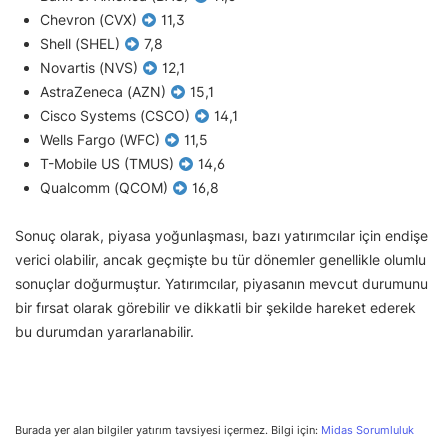
Chevron (CVX)
11,3
Shell (SHEL)
7,8
Novartis (NVS)
12,1
AstraZeneca (AZN)
15,1
Cisco Systems (CSCO)
14,1
Wells Fargo (WFC)
11,5
T-Mobile US (TMUS)
14,6
Qualcomm (QCOM)
16,8
Sonuç olarak, piyasa yoğunlaşması, bazı yatırımcılar için endişe
verici olabilir, ancak geçmişte bu tür dönemler genellikle olumlu
sonuçlar doğurmuştur. Yatırımcılar, piyasanın mevcut durumunu
bir fırsat olarak görebilir ve dikkatli bir şekilde hareket ederek
bu durumdan yararlanabilir.
Burada yer alan bilgiler yatırım tavsiyesi içermez. Bilgi için:
Midas Sorumluluk