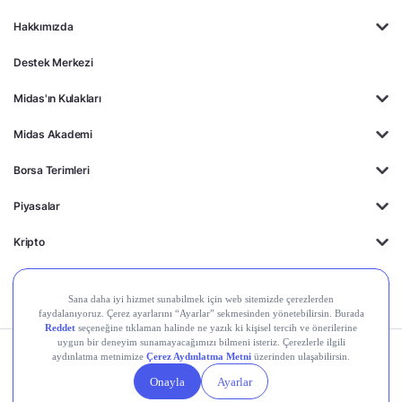
Hakkımızda
Destek Merkezi
Midas'ın Kulakları
Midas Akademi
Borsa Terimleri
Piyasalar
Kripto
Ayrıcalıklar
Kişisel Verilerin
Gizlilik
Yasal
Çerez
Korunması
Politikası
Duyurular
Ayarları