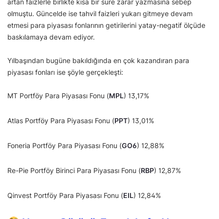
artan faizlerle birlikte kısa bir süre zarar yazmasına sebep
olmuştu. Güncelde ise tahvil faizleri yukarı gitmeye devam
etmesi para piyasası fonlarının getirilerini yatay-negatif ölçüde
baskılamaya devam ediyor.
Yılbaşından bugüne bakıldığında en çok kazandıran para
piyasası fonları ise şöyle gerçekleşti:
MT Portföy Para Piyasası Fonu (
MPL
) 13,17%
Atlas Portföy Para Piyasası Fonu (
PPT
) 13,01%
Foneria Portföy Para Piyasası Fonu (
GO6
) 12,88%
Re-Pie Portföy Birinci Para Piyasası Fonu (
RBP
) 12,87%
Qinvest Portföy Para Piyasası Fonu (
EIL
) 12,84%