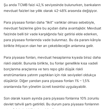
Şu anda TCMB faizi 42,% seviyesinde bulunurken, bankaların
mevduat faizleri ise yıllık olarak 42-48% arasında değişiyor.
Para piyasası fonları daha “likit” varlıklar olması sebebiyle,
mevduat faizlerine göre bu açıdan daha avantajlıdır. Mevduat
faizinde belli bir vade karşılığında faiz getirisi elde ederken,
para piyasası fonlarında vade bulunmaz. Bu da paranı kârıyla
birlikte ihtiyacın olan her an çekebileceğin anlamına gelir.
Para piyasası fonları, mevduat hesaplarına kıyasla biraz daha
riskli olabilir. Bununla birlikte, bu fonlar genellikle kısa vadeli
borçlanma araçlarına ve ters repo gibi düşük riskli
enstrümanlara yatırım yaptıkları için risk seviyeleri oldukça
düşüktür. Diğer yandan para piyasası fonları 1% – 1,5%
oranlarında fon yönetim ücreti kesintisi uygulayabilir.
Son olarak kasım ayında para piyasası fonlarına 10% zorunlu
devlet tahvili şartı getirildi. Bu durum para piyasası fonlarının