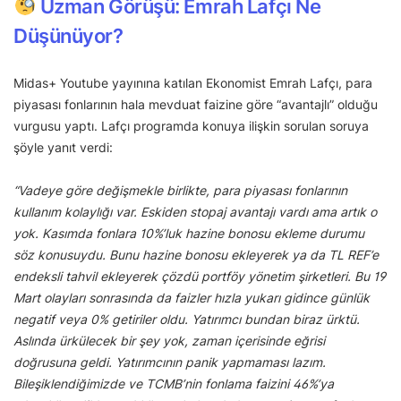
Uzman Görüşü: Emrah Lafçı Ne
Düşünüyor?
Midas+ Youtube yayınına katılan Ekonomist Emrah Lafçı, para
piyasası fonlarının hala mevduat faizine göre “avantajlı” olduğu
vurgusu yaptı. Lafçı programda konuya ilişkin sorulan soruya
şöyle yanıt verdi:
“Vadeye göre değişmekle birlikte, para piyasası fonlarının
kullanım kolaylığı var. Eskiden stopaj avantajı vardı ama artık o
yok. Kasımda fonlara 10%’luk hazine bonosu ekleme durumu
söz konusuydu. Bunu hazine bonosu ekleyerek ya da TL REF’e
endeksli tahvil ekleyerek çözdü portföy yönetim şirketleri. Bu 19
Mart olayları sonrasında da faizler hızla yukarı gidince günlük
negatif veya 0% getiriler oldu. Yatırımcı bundan biraz ürktü.
Aslında ürkülecek bir şey yok, zaman içerisinde eğrisi
doğrusuna geldi. Yatırımcının panik yapmaması lazım.
Bileşiklendiğimizde ve TCMB’nin fonlama faizini 46%’ya