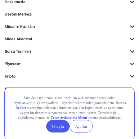
Hakkımızda
Destek Merkezi
Midas'ın Kulakları
Midas Akademi
Borsa Terimleri
Piyasalar
Kripto
Ayrıcalıklar
Kişisel Verilerin
Gizlilik
Yasal
Çerez
Korunması
Politikası
Duyurular
Ayarları
© 2026 Midas Finansal Teknolojiler A.Ş. Tüm hakları saklıdır.