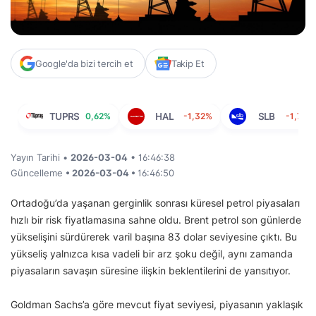
Google'da bizi tercih et
Takip Et
TUPRS
0,62%
HAL
-1,32%
SLB
-1,79%
Yayın Tarihi •
2026-03-04
• 16:46:38
Güncelleme
• 2026-03-04 •
16:46:50
Ortadoğu’da yaşanan gerginlik sonrası küresel petrol piyasaları
hızlı bir risk fiyatlamasına sahne oldu. Brent petrol son günlerde
yükselişini sürdürerek varil başına 83 dolar seviyesine çıktı. Bu
yükseliş yalnızca kısa vadeli bir arz şoku değil, aynı zamanda
piyasaların savaşın süresine ilişkin beklentilerini de yansıtıyor.
Goldman Sachs’a göre mevcut fiyat seviyesi, piyasanın yaklaşık