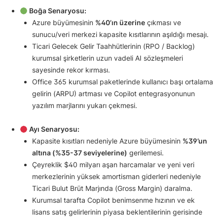
Boğa Senaryosu:
Azure büyümesinin
%40’ın üzerine
çıkması ve
sunucu/veri merkezi kapasite kısıtlarının aşıldığı mesajı.
Ticari Gelecek Gelir Taahhütlerinin (RPO / Backlog)
kurumsal şirketlerin uzun vadeli AI sözleşmeleri
sayesinde rekor kırması.
Office 365 kurumsal paketlerinde kullanıcı başı ortalama
gelirin (ARPU) artması ve Copilot entegrasyonunun
yazılım marjlarını yukarı çekmesi.
Ayı Senaryosu:
Kapasite kısıtları nedeniyle Azure büyümesinin
%39’un
altına (%35-37 seviyelerine)
gerilemesi.
Çeyreklik $40 milyarı aşan harcamalar ve yeni veri
merkezlerinin yüksek amortisman giderleri nedeniyle
Ticari Bulut Brüt Marjında (Gross Margin) daralma.
Kurumsal tarafta Copilot benimsenme hızının ve ek
lisans satış gelirlerinin piyasa beklentilerinin gerisinde