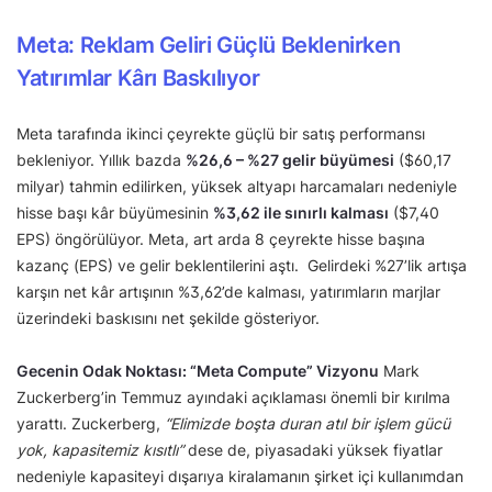
Meta: Reklam Geliri Güçlü Beklenirken
Yatırımlar Kârı Baskılıyor
Meta tarafında ikinci çeyrekte güçlü bir satış performansı
bekleniyor. Yıllık bazda
%26,6 – %27 gelir büyümesi
($60,17
milyar) tahmin edilirken, yüksek altyapı harcamaları nedeniyle
hisse başı kâr büyümesinin
%3,62 ile sınırlı kalması
($7,40
EPS) öngörülüyor. Meta, art arda 8 çeyrekte hisse başına
kazanç (EPS) ve gelir beklentilerini aştı. Gelirdeki %27’lik artışa
karşın net kâr artışının %3,62’de kalması, yatırımların marjlar
üzerindeki baskısını net şekilde gösteriyor.
Gecenin Odak Noktası: “Meta Compute” Vizyonu
Mark
Zuckerberg’in Temmuz ayındaki açıklaması önemli bir kırılma
yarattı. Zuckerberg,
“Elimizde boşta duran atıl bir işlem gücü
yok, kapasitemiz kısıtlı”
dese de, piyasadaki yüksek fiyatlar
nedeniyle kapasiteyi dışarıya kiralamanın şirket içi kullanımdan