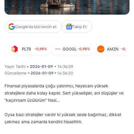
Google'da bizi tercih et
Takip Et
PLTR
-0,98%
GOOGL
-0,98%
AMZN
-0,13%
Yayın Tarihi •
2026-01-09
• 14:36:09
Güncelleme
• 2026-01-09 •
14:36:20
Finansal piyasalarda çoğu yatırımcı, heyecanı yüksek
stratejilere daha kolay kapılır. Sert yükselişler, ani düşüşler ve
“kaçırırsam üzülürüm” hissi…
Oysa bazı stratejiler vardır ki yüksek sesle bağırmaz, dikkat
çekmez ama zamanla kendini hissettirir.