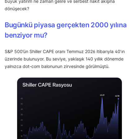
büyük yatırım ne zaman gelire ve serbest nakit akışına
dönüşecek?
Bugünkü piyasa gerçekten 2000 yılına
benziyor mu?
S&P 500’ün Shiller CAPE oranı Temmuz 2026 itibarıyla 40’ın
üzerinde bulunuyor. Bu seviye, yaklaşık 140 yıllık dönemde
yalnızca dot-com balonunun zirvesinde görülmüştü.