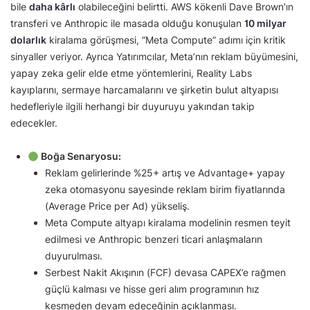
bile
daha kârlı
olabileceğini belirtti. AWS kökenli Dave Brown’ın
transferi ve Anthropic ile masada olduğu konuşulan
10 milyar
dolarlık
kiralama görüşmesi, “Meta Compute” adımı için kritik
sinyaller veriyor. Ayrıca Yatırımcılar, Meta’nın reklam büyümesini,
yapay zeka gelir elde etme yöntemlerini, Reality Labs
kayıplarını, sermaye harcamalarını ve şirketin bulut altyapısı
hedefleriyle ilgili herhangi bir duyuruyu yakından takip
edecekler.
Boğa Senaryosu:
Reklam gelirlerinde %25+ artış ve Advantage+ yapay
zeka otomasyonu sayesinde reklam birim fiyatlarında
(Average Price per Ad) yükseliş.
Meta Compute altyapı kiralama modelinin resmen teyit
edilmesi ve Anthropic benzeri ticari anlaşmaların
duyurulması.
Serbest Nakit Akışının (FCF) devasa CAPEX’e rağmen
güçlü kalması ve hisse geri alım programının hız
kesmeden devam edeceğinin açıklanması.