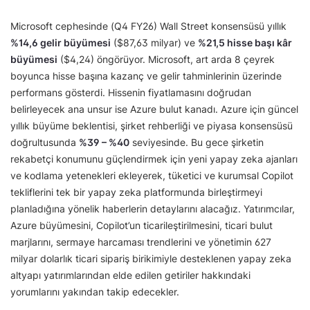
Microsoft cephesinde (Q4 FY26) Wall Street konsensüsü yıllık
%14,6 gelir büyümesi
($87,63 milyar) ve
%21,5 hisse başı kâr
büyümesi
($4,24) öngörüyor. Microsoft, art arda 8 çeyrek
boyunca hisse başına kazanç ve gelir tahminlerinin üzerinde
performans gösterdi. Hissenin fiyatlamasını doğrudan
belirleyecek ana unsur ise Azure bulut kanadı. Azure için güncel
yıllık büyüme beklentisi, şirket rehberliği ve piyasa konsensüsü
doğrultusunda
%39 – %40
seviyesinde. Bu gece şirketin
rekabetçi konumunu güçlendirmek için yeni yapay zeka ajanları
ve kodlama yetenekleri ekleyerek, tüketici ve kurumsal Copilot
tekliflerini tek bir yapay zeka platformunda birleştirmeyi
planladığına yönelik haberlerin detaylarını alacağız. Yatırımcılar,
Azure büyümesini, Copilot’un ticarileştirilmesini, ticari bulut
marjlarını, sermaye harcaması trendlerini ve yönetimin 627
milyar dolarlık ticari sipariş birikimiyle desteklenen yapay zeka
altyapı yatırımlarından elde edilen getiriler hakkındaki
yorumlarını yakından takip edecekler.