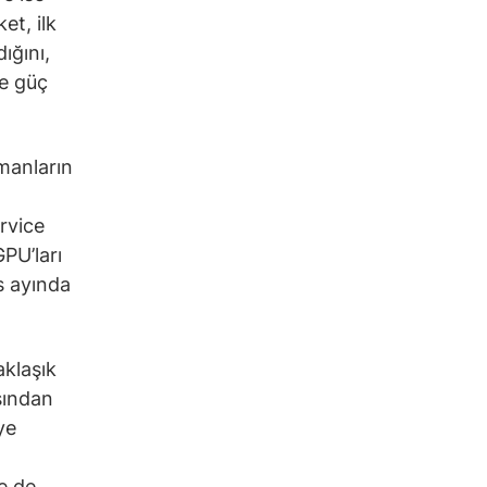
et, ilk
ığını,
le güç
pmanların
rvice
PU’ları
s ayında
aklaşık
şından
ye
e de