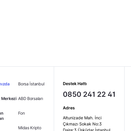
Destek Hattı
mızda
Borsa İstanbul
0850 241 22 41
 Merkezi
ABD Borsaları
Adres
ın
Fon
Altunizade Mah. İnci
arı
Çıkmazı Sokak No:3
Midas Kripto
Daire:3 Üsküdar İstanbul