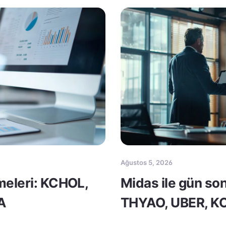
Ağustos 5, 2026
meleri: KCHOL,
Midas ile gün so
A
THYAO, UBER, 