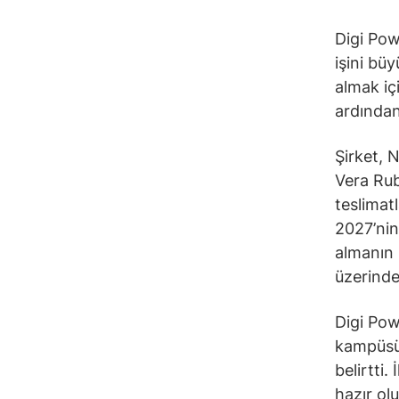
Digi Pow
işini bü
almak iç
ardından
Şirket, 
Vera Rubi
teslimat
2027’nin
almanın 
üzerinde
Digi Pow
kampüsün
belirtti
hazır ol