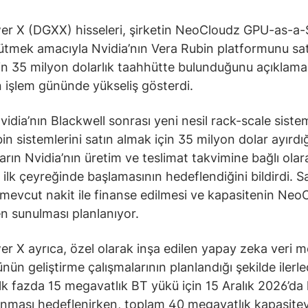
er X (DGXX) hisseleri, şirketin NeoCloudz GPU-as-a-
yütmek amacıyla Nvidia’nın Vera Rubin platformunu sa
in 35 milyon dolarlık taahhütte bulunduğunu açıklama
 işlem gününde yükseliş gösterdi.
Nvidia’nın Blackwell sonrası yeni nesil rack-scale siste
n sistemlerini satın almak için 35 milyon dolar ayırdığı
ların Nvidia’nın üretim ve teslimat takvimine bağlı olar
 ilk çeyreğinde başlamasının hedeflendiğini bildirdi. S
mevcut nakit ile finanse edilmesi ve kapasitenin Neo
n sunulması planlanıyor.
er X ayrıca, özel olarak inşa edilen yapay zeka veri m
ün geliştirme çalışmalarının planlandığı şekilde ilerle
. İlk fazda 15 megavatlık BT yükü için 15 Aralık 2026’d
unması hedeflenirken, toplam 40 megavatlık kapasitey