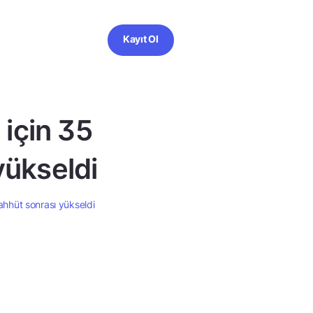
Kayıt Ol
 için 35
yükseldi
aahhüt sonrası yükseldi