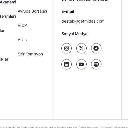
 Akademi
Avrupa Borsaları
E-mail
Terimleri
destek@getmidas.com
VİOP
lar
Sosyal Medya
Atlas
Sıfır Komisyon
ıklar
Kredili Yatırım
Ücretler
Kariyer