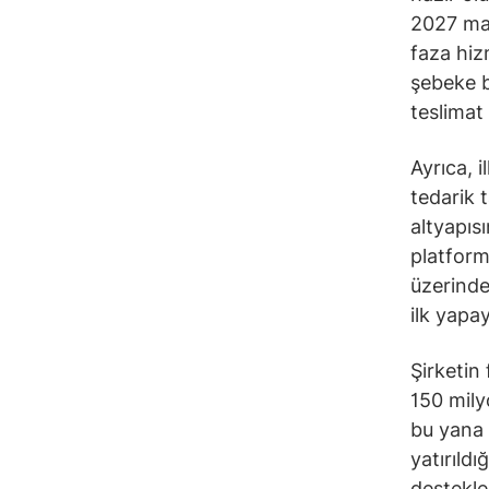
2027 mali
faza hiz
şebeke ba
teslimat 
Ayrıca, 
tedarik t
altyapıs
platform
üzerinde
ilk yapay
Şirketin 
150 mily
bu yana 
yatırıldı
destekle