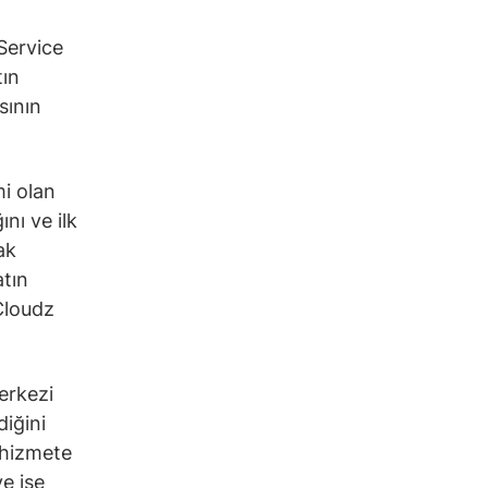
Service
tın
sının
mi olan
nı ve ilk
ak
atın
Cloudz
erkezi
diğini
a hizmete
e ise