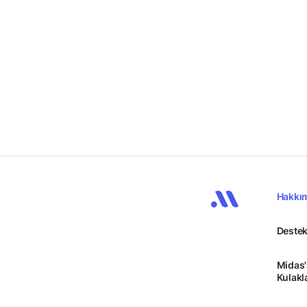
Hakkı
Destek
Midas'
Kulakl