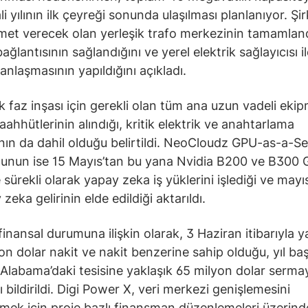
 yılının ilk çeyreği sonunda ulaşılması planlanıyor. Şirk
met verecek olan yerleşik trafo merkezinin tamamland
ğlantısının sağlandığını ve yerel elektrik sağlayıcısı i
anlaşmasının yapıldığını açıkladı.
ilk faz inşası için gerekli olan tüm ana uzun vadeli eki
aahhütlerinin alındığı, kritik elektrik ve anahtarlama
ının da dahil olduğu belirtildi. NeoCloudz GPU-as-a-Se
unun ise 15 Mayıs’tan bu yana Nvidia B200 ve B300 G
 sürekli olarak yapay zeka iş yüklerini işlediği ve mayı
 zeka gelirinin elde edildiği aktarıldı.
finansal durumuna ilişkin olarak, 3 Haziran itibarıyla y
on dolar nakit ve nakit benzerine sahip olduğu, yıl ba
Alabama’daki tesisine yaklaşık 65 milyon dolar serma
ğı bildirildi. Digi Power X, veri merkezi genişlemesini
mek için proje bazlı finansman düzenlemeleri üzerind