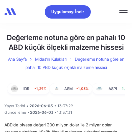
Uygulamayı İndir
Değerleme notuna göre en pahalı 10
ABD küçük ölçekli malzeme hissesi
Ana Sayfa
Midas’ın Kulakları
Değerleme notuna göre en
pahalı 10 ABD küçük ölçekli malzeme hissesi
IDR
-1,29%
ASM
-1,03%
ASPI
1,11%
Yayın Tarihi •
2026-06-03
• 13:37:29
Güncelleme
• 2026-06-03 •
13:37:31
ABD’de piyasa değeri 300 milyon dolar ile 2 milyar dolar
arasında değişen küçük ölçekli malzeme şirketleri arasında,