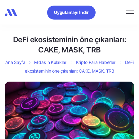
Uygulamayı İndir
DeFi ekosisteminin öne çıkanları:
CAKE, MASK, TRB
Ana Sayfa
Midas’ın Kulakları
Kripto Para Haberleri
DeFi
ekosisteminin öne çıkanları: CAKE, MASK, TRB