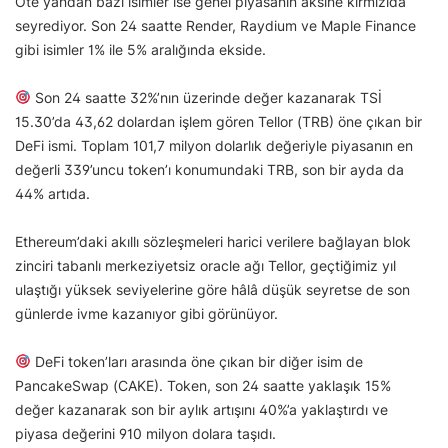
Öte yandan bazı isimler ise genel piyasanın aksine kırmızıda
seyrediyor. Son 24 saatte Render, Raydium ve Maple Finance
gibi isimler 1% ile 5% aralığında ekside.
Son 24 saatte 32%’nın üzerinde değer kazanarak TSİ
15.30’da 43,62 dolardan işlem gören Tellor (TRB) öne çıkan bir
DeFi ismi. Toplam 101,7 milyon dolarlık değeriyle piyasanın en
değerli 339’uncu token’ı konumundaki TRB, son bir ayda da
44% artıda.
Ethereum’daki akıllı sözleşmeleri harici verilere bağlayan blok
zinciri tabanlı merkeziyetsiz oracle ağı Tellor, geçtiğimiz yıl
ulaştığı yüksek seviyelerine göre hâlâ düşük seyretse de son
günlerde ivme kazanıyor gibi görünüyor.
DeFi token’ları arasında öne çıkan bir diğer isim de
PancakeSwap (CAKE). Token, son 24 saatte yaklaşık 15%
değer kazanarak son bir aylık artışını 40%’a yaklaştırdı ve
piyasa değerini 910 milyon dolara taşıdı.