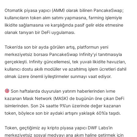
Otomatik piyasa yapıcı (AMM) olarak bilinen PancakeSwap;
kullanıcıların token alım satımı yapmasına, farming işlemiyle
likidite sağlamasına ve karşılığında pasif gelir elde etmesine
olanak tanıyan bir DeFi uygulaması.
Token’da son bir ayda görülen artış, platformun yeni
merkeziyetsiz borsası PancakeSwap Infinity’yi tanıtmasıyla
gerçekleşti. Infinity güncellemesi, tek yuvalı likidite havuzları,
kullanıcı dostu akıllı modüller ve azaltılmış işlem ücretleri dahil
olmak üzere önemli iyileştirmeler sunmayı vaat ediyor.
Son haftalarda duyurulan yatırım haberlerinden ivme
kazanan Mask Network (MASK) de bugünün öne çıkan DeFi
isimlerinden. Son 24 saatte 9%’un üzerinde değer kazanan
token, böylece son bir aydaki artışını yaklaşık 60%’a taşıdı.
Token, geçtiğimiz ay kripto piyasa yapıcı DWF Labs’in
merkeziyetsiz sosyal medyayı ana akım haline getirmek için