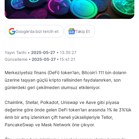
Google'da bizi tercih et
Takip Et
Yayın Tarihi •
2025-05-27
• 13:35:27
Güncelleme
• 2025-05-27 •
15:41:21
Merkeziyetsiz finans (DeFi) token’ları, Bitcoin’i 111 bin doların
üzerine taşıyan güçlü kripto rallisinden faydalanırken, son
günlerdeki geri çekilmeden olumsuz etkileniyor.
Chainlink, Stellar, Polkadot, Uniswap ve Aave gibi piyasa
değerine göre önde gelen DeFi token’ları arasında 1% ile 3%’lük
ılımlı bir artış izlenirken çift haneli yükselişleriyle Tellor,
PancakeSwap ve Mask Network öne çıkıyor.