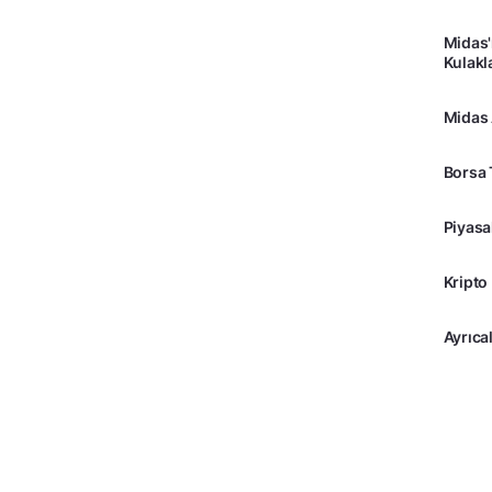
Midas'
Kulakl
Midas
Borsa 
Piyasa
Kripto
Ayrıcal