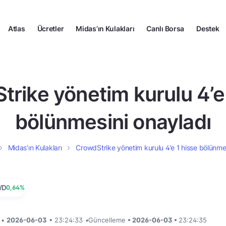
Atlas
Ücretler
Midas’ın Kulakları
Canlı Borsa
Destek
rike yönetim kurulu 4’e
bölünmesini onayladı
Midas’ın Kulakları
CrowdStrike yönetim kurulu 4’e 1 hisse bölünme
WD
0,64%
i •
2026-06-03
• 23:24:33
•
Güncelleme
• 2026-06-03 •
23:24:35