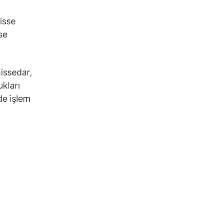
isse
se
issedar,
kları
de işlem