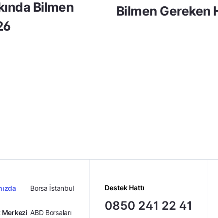
kkında Bilmen
Bilmen Gereken H
26
Destek Hattı
mızda
Borsa İstanbul
0850 241 22 41
 Merkezi
ABD Borsaları