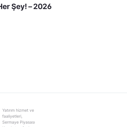
er Şey! – 2026
Yatırım hizmet ve
faaliyetleri,
Sermaye Piyasası