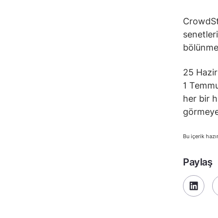
CrowdStr
senetler
bölünmes
25 Hazir
1 Temmuz
her bir 
görmeye 
Bu içerik hazı
Paylaş