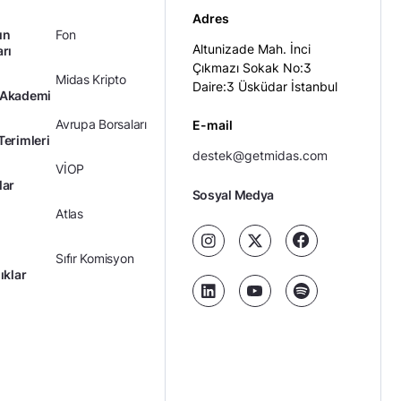
Adres
ın
Fon
Altunizade Mah. İnci
arı
Çıkmazı Sokak No:3
Midas Kripto
Daire:3 Üsküdar İstanbul
 Akademi
Avrupa Borsaları
E-mail
Terimleri
destek@getmidas.com
VİOP
lar
Sosyal Medya
Atlas
Sıfır Komisyon
ıklar
Kredili Yatırım
Ücretler
Kariyer