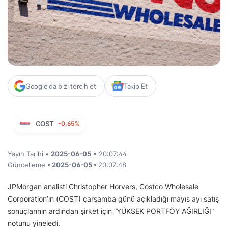
Google'da bizi tercih et
Takip Et
COST
-0,65%
Yayın Tarihi •
2025-06-05
• 20:07:44
Güncelleme
• 2025-06-05 •
20:07:48
JPMorgan analisti Christopher Horvers, Costco Wholesale
Corporation’ın (COST) çarşamba günü açıkladığı mayıs ayı satış
sonuçlarının ardından şirket için “YÜKSEK PORTFÖY AĞIRLIĞI”
notunu yineledi.