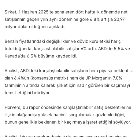
Şirket, 1 Haziran 2025’te sona eren dört haftalık dönemde net
satışlarının geçen yılın aynı dönemine göre 6,8% artışla 20,97
milyar dolar olduğunu açıkladı.
Benzin fiyatlarındaki değişiklikler ve döviz kuru etkisi hariç
tutulduğunda, karşılaştırılabilir satışlar 6% arttı. ABD’de 5,5% ve
Kanada’da 6,3% büyüme kaydedildi.
Analist, ABD’deki karşılaştırılabilir satışların hem piyasa beklentisi
olan 6,4%’ün (konsensüs metrix) hem de JP Morgan’ın 7,0%
tahmininin altında kalarak şirket için nadir görülen bir kaçırmayı
temsil ettiğini belirtiyor.
Horvers, bu rapor öncesinde karşılaştırılabilir satış beklentilerine
ilişkin olağandışı yüksek hacimli sorgulamalar gözlemlediğini,
bunun genellikle beklenen bir kaçırmaya işaret ettiğini söylüyor.
Analist, birkaç perakendecinin de mayıs ayının mart ve nisana