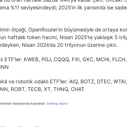
lama %11 seviyesindeydi; 2025’in ilk yarısında ise sad
imin ölçeği, OpenRouter’ın büyümesiyle de ortaya ko
un haftalık token hacmi, Nisan 2025’te yaklaşık 5 tri
ndeyken, Nisan 2026’da 20 trilyonun üzerine çıktı.
klı ETF’ler: KWEB, PGJ, CQQQ, FXI, GXC, MCHI, FLCH
YINN
kâ ve robotik odaklı ETF’ler: AIQ, BOTZ, DTEC, WTAI,
INN, ROBT, TECB, XT, THNQ, CHAT
rlanırken faydalanılan kaynaklar:
Seeking Alpha