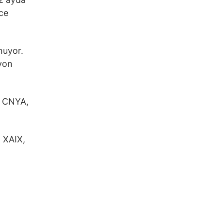
ece
nuyor.
lyon
, CNYA,
 XAIX,