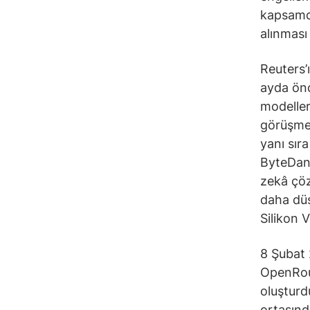
kapsamda
alınması
Reuters’
ayda önd
modeller
görüşmel
yanı sıra
ByteDanc
zekâ çöz
daha düş
Silikon V
8 Şubat 
OpenRou
oluşturd
ortasınd