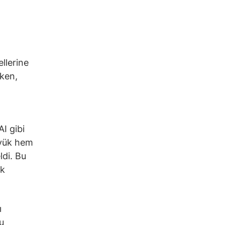
llerine
rken,
I gibi
büyük hem
ldi. Bu
ük
ı
u