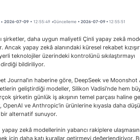
i •
2026-07-09
• 12:55:49
•
Güncelleme
• 2026-07-09 •
12:55:51
ı şirketler, daha uygun maliyetli Çinli yapay zekâ mode
r. Ancak yapay zekâ alanındaki küresel rekabet kızışı
yerli teknolojiler üzerindeki kontrolünü sıkılaştırmayı
irdiği bildiriliyor.
eet Journal’ın haberine göre, DeepSeek ve Moonshot A
rketlerin geliştirdiği modeller, Silikon Vadisi’nde hem 
rçok şirketin günlük iş akışının temel parçası haline ge
, OpenAI ve Anthropic’in ürünlerine kıyasla daha düş
 bir alternatif sunuyor.
li yapay zekâ modellerinin yabancı rakiplere ulaşmasın
ek için daha katı kurallar getirmeyi değerlendiriyor. B