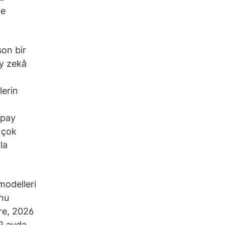
le
son bir
ay zekâ
lerin
apay
 çok
la
modelleri
nu
re, 2026
12 ayda