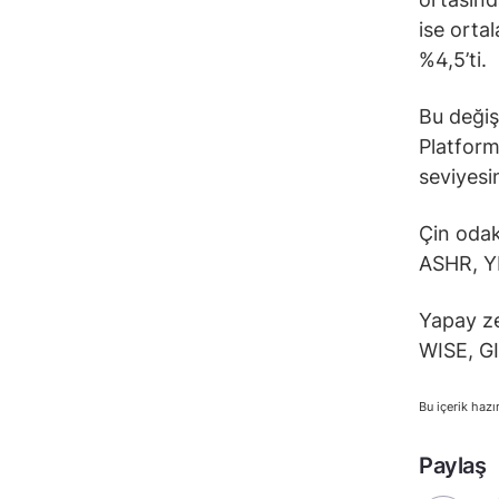
ise orta
%4,5’ti.
Bu değiş
Platform
seviyesi
Çin oda
ASHR, 
Yapay ze
WISE, G
Bu içerik hazı
Paylaş