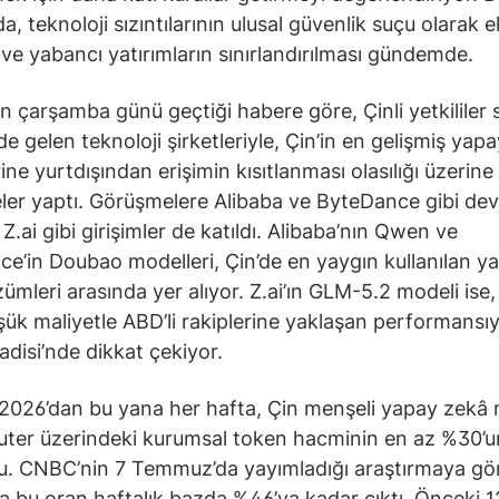
, teknoloji sızıntılarının ulusal güvenlik suçu olarak e
 ve yabancı yatırımların sınırlandırılması gündemde.
ın çarşamba günü geçtiği habere göre, Çinli yetkililer 
e gelen teknoloji şirketleriyle, Çin’in en gelişmiş yap
ine yurtdışından erişimin kısıtlanması olasılığı üzerine
er yaptı. Görüşmelere Alibaba ve ByteDance gibi dev
 Z.ai gibi girişimler de katıldı. Alibaba’nın Qwen ve
e’in Doubao modelleri, Çin’de en yaygın kullanılan y
ümleri arasında yer alıyor. Z.ai’ın GLM-5.2 modeli ise,
ük maliyetle ABD’li rakiplerine yaklaşan performansıy
adisi’nde dikkat çekiyor.
2026’dan bu yana her hafta, Çin menşeli yapay zekâ 
ter üzerindeki kurumsal token hacminin en az %30’u
u. CNBC’nin 7 Temmuz’da yayımladığı araştırmaya gö
a bu oran haftalık bazda %46’ya kadar çıktı. Önceki 