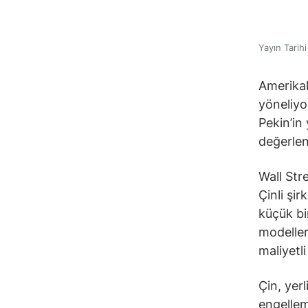
Yayın Tarih
Amerikal
yöneliyo
Pekin’in 
değerlend
Wall Str
Çinli şi
küçük bi
modeller
maliyetli
Çin, yer
engellem