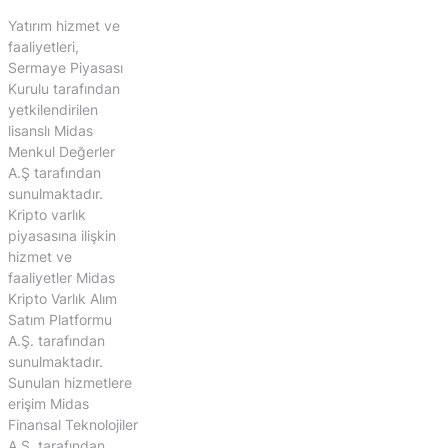
Yatırım hizmet ve
faaliyetleri,
Sermaye Piyasası
Kurulu tarafından
yetkilendirilen
lisanslı Midas
Menkul Değerler
A.Ş tarafından
sunulmaktadır.
Kripto varlık
piyasasına ilişkin
hizmet ve
faaliyetler Midas
Kripto Varlık Alım
Satım Platformu
A.Ş. tarafından
sunulmaktadır.
Sunulan hizmetlere
erişim Midas
Finansal Teknolojiler
A.Ş. tarafından