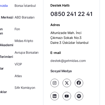
Destek Hattı
mızda
Borsa İstanbul
0850 241 22 41
 Merkezi
ABD Borsaları
Adres
ın
Fon
Altunizade Mah. İnci
arı
Çıkmazı Sokak No:3
Midas Kripto
Daire:3 Üsküdar İstanbul
 Akademi
Avrupa Borsaları
E-mail
Terimleri
destek@getmidas.com
VİOP
lar
Sosyal Medya
Atlas
Sıfır Komisyon
ıklar
Kredili Yatırım