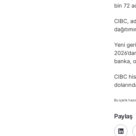
bin 72 ad
CIBC, ad
dağıtımı
Yeni ger
2026’dan
banka, o
CIBC his
dolarınd
Bu içerik hazı
Paylaş