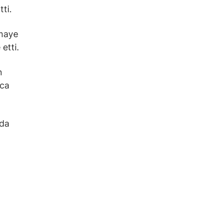
ti.
rmaye
etti.
n
ıca
ada