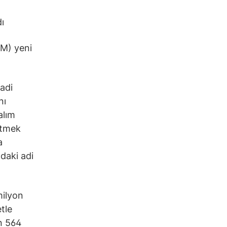
ı
CM) yeni
adi
nı
alım
etmek
a
daki adi
milyon
tle
on 564