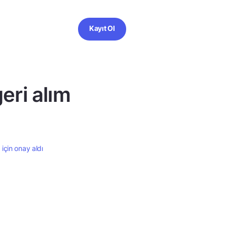
Kayıt Ol
eri alım
için onay aldı