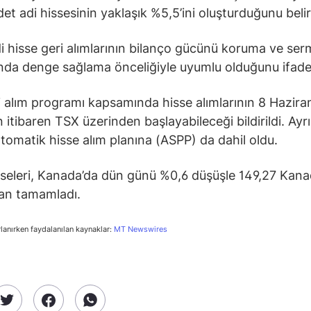
et adi hissesinin yaklaşık %5,5’ini oluşturduğunu belirt
i hisse geri alımlarının bilanço gücünü koruma ve se
nda denge sağlama önceliğiyle uyumlu olduğunu ifade 
i alım programı kapsamında hisse alımlarının 8 Hazira
 itibaren TSX üzerinden başlayabileceği bildirildi. Ayr
tomatik hisse alım planına (ASPP) da dahil oldu.
seleri, Kanada’da dün günü %0,6 düşüşle 149,27 Kan
an tamamladı.
rlanırken faydalanılan kaynaklar:
MT Newswires