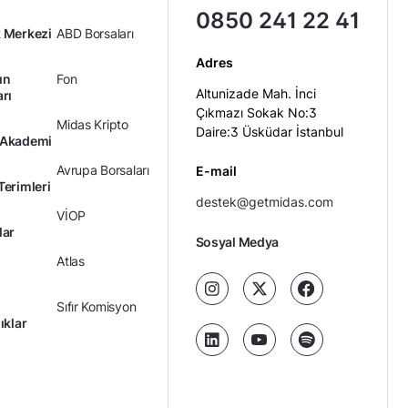
0850 241 22 41
 Merkezi
ABD Borsaları
Adres
ın
Fon
Altunizade Mah. İnci
arı
Çıkmazı Sokak No:3
Midas Kripto
Daire:3 Üsküdar İstanbul
 Akademi
Avrupa Borsaları
E-mail
Terimleri
destek@getmidas.com
VİOP
lar
Sosyal Medya
Atlas
Sıfır Komisyon
ıklar
Kredili Yatırım
Ücretler