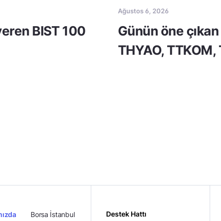
Ağustos 6, 2026
 veren BIST 100
Günün öne çıkan 
THYAO, TTKOM,
Destek Hattı
mızda
Borsa İstanbul