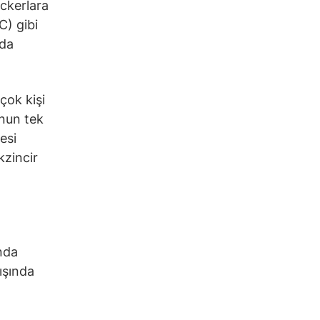
ckerlara
C) gibi
nda
çok kişi
unun tek
esi
kzincir
unda
ışında