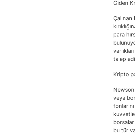
Giden Kr
Çalınan 
kırıklığ
para hır
bulunuyor
varlıklar
talep ed
Kripto p
Newson, 
veya bor
fonların
kuvvetle
borsalar
bu tür v