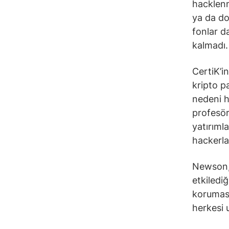
hacklenm
ya da do
fonlar d
kalmadı.
CertiK’i
kripto p
nedeni h
profesör
yatırımla
hackerla
Newson, 
etkiledi
koruması
herkesi 