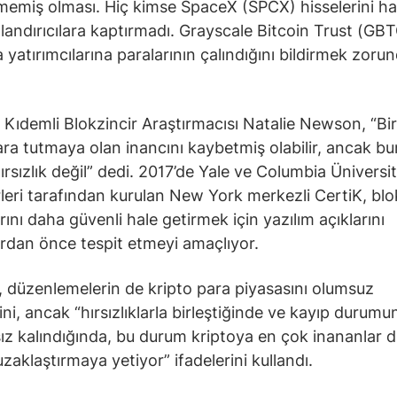
emiş olması. Hiç kimse SpaceX (SPCX) hisselerini ha
landırıcılara kaptırmadı. Grayscale Bitcoin Trust (GBT
a yatırımcılarına paralarının çalındığını bildirmek zoru
n Kıdemli Blokzincir Araştırmacısı Natalie Newson, “Bir
ara tutmaya olan inancını kaybetmiş olabilir, ancak b
ırsızlık değil” dedi. 2017’de Yale ve Columbia Üniversit
leri tarafından kurulan New York merkezli CertiK, blo
rını daha güvenli hale getirmek için yazılım açıklarını
rdan önce tespit etmeyi amaçlıyor.
düzenlemelerin de kripto para piyasasını olumsuz
ğini, ancak “hırsızlıklarla birleştiğinde ve kayıp durum
z kalındığında, bu durum kriptoya en çok inananlar d
uzaklaştırmaya yetiyor” ifadelerini kullandı.