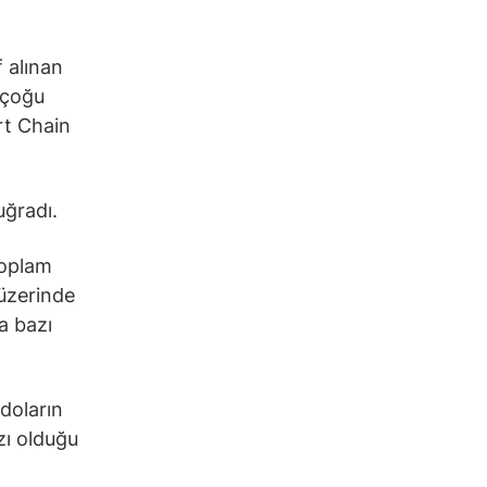
 alınan
 çoğu
rt Chain
uğradı.
toplam
 üzerinde
a bazı
 doların
zı olduğu