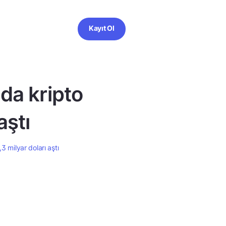
Kayıt Ol
nda kripto
aştı
,3 milyar doları aştı