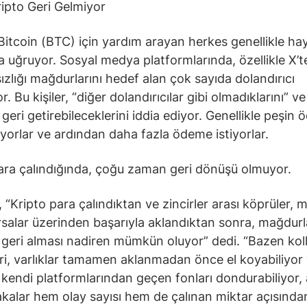
ipto Geri Gelmiyor
Bitcoin (BTC) için yardım arayan herkes genellikle ha
ına uğruyor. Sosyal medya platformlarında, özellikle X’t
sızlığı mağdurlarını hedef alan çok sayıda dolandırıcı
. Bu kişiler, “diğer dolandırıcılar gibi olmadıklarını” v
ı geri getirebileceklerini iddia ediyor. Genellikle peşin
iyorlar ve ardından daha fazla ödeme istiyorlar.
ara çalındığında, çoğu zaman geri dönüşü olmuyor.
“Kripto para çalındıktan ve zincirler arası köprüler, mi
salar üzerinden başarıyla aklandıktan sonra, mağdurl
ı geri alması nadiren mümkün oluyor” dedi. “Bazen kol
ri, varlıklar tamamen aklanmadan önce el koyabiliyor
 kendi platformlarından geçen fonları dondurabiliyor,
akalar hem olay sayısı hem de çalınan miktar açısında