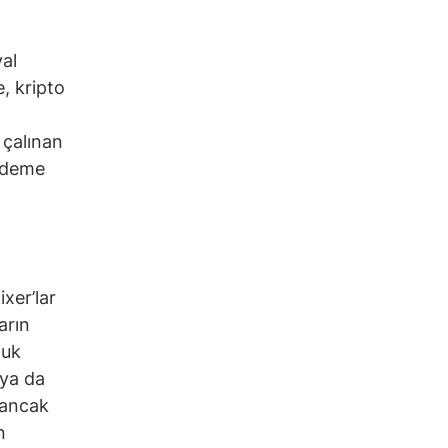
yal
e, kripto
e çalınan
 ödeme
xer’lar
arın
luk
 ya da
 ancak
n