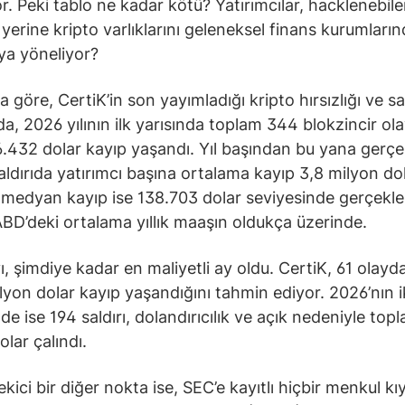
r. Peki tablo ne kadar kötü? Yatırımcılar, hacklenebil
 yerine kripto varlıklarını geleneksel finans kurumları
ya yöneliyor?
 göre, CertiK’in son yayımladığı kripto hırsızlığı ve sal
a, 2026 yılının ilk yarısında toplam 344 blokzincir ol
6.432 dolar kayıp yaşandı. Yıl başından bu yana gerç
saldırıda yatırımcı başına ortalama kayıp 3,8 milyon do
 medyan kayıp ise 138.703 dolar seviyesinde gerçekleş
BD’deki ortalama yıllık maaşın oldukça üzerinde.
ı, şimdiye kadar en maliyetli ay oldu. CertiK, 61 olay
lyon dolar kayıp yaşandığını tahmin ediyor. 2026’nın i
de ise 194 saldırı, dolandırıcılık ve açık nedeniyle top
lar çalındı.
ekici bir diğer nokta ise, SEC’e kayıtlı hiçbir menkul k