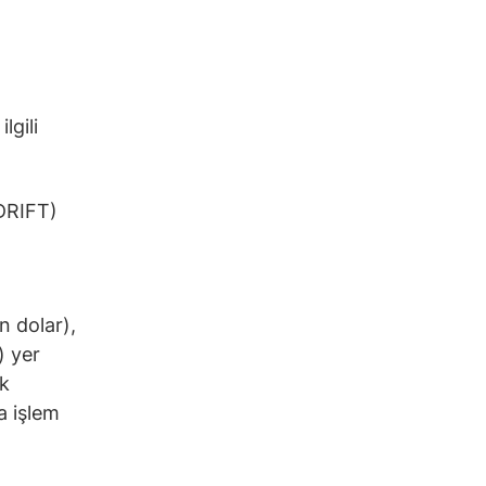
lgili
(DRIFT)
n dolar),
) yer
ek
a işlem