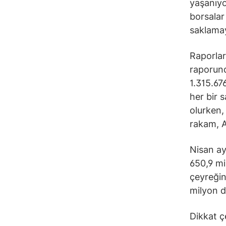
yaşanıyo
borsalar
saklama
Raporlara
raporund
1.315.67
her bir 
olurken,
rakam, A
Nisan ay
650,9 mi
çeyreğin
milyon do
Dikkat ç