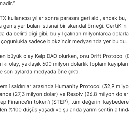
nadir.”
X kullanıcısı yıllar sonra parasını geri aldı, ancak bu,
geniş yer bulan istisnai bir skandal örneği. CertiK’in
 da belirtildiği gibi, bu yıl çalınan milyonlarca dolarla i
 çoğunlukla sadece blokzincir medyasında yer buldu.
en büyük olay Kelp DAO olurken, onu Drift Protocol 
u iki olay, yaklaşık 600 milyon dolarlık toplam kayıpları
e son aylarda medyada öne çıktı.
emli saldırılar arasında Humanity Protocol (32,9 milyo
ance (27,3 milyon dolar) ve Resolv (26,8 milyon dolar
Step Finance’in token’ı (STEP), tüm değerini kaybeder
den %100 düşüş yaşadı ve şu anda yarım sentin altınd