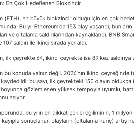
m: En Çok Hedeflenen Blokzincir
 (ETH), en büyük blokzincir olduğu için en çok hedef
unda. Bu yıl Ethereum’da 153 olay yaşandı; bunların
ları ve oltalama saldırılarından kaynaklandı. BNB Sma
 107 saldırı ile ikinci sırada yer aldı.
, ilk çeyrekte 64, ikinci çeyrekte ise 89 kez saldırıya 
 bu konuda yalnız değil. 2026’nın ikinci çeyreğinde 
 kaydedildi; bu sayı, ilk çeyrekteki 150 olayın oldukça
 boyunca gözlemlenen yüksek tempoyla uyumlu, hatt
onu aşıyor.
aporunda, bu yılın en dikkat çekici eğiliminin, 1 milyon
 kayıpla sonuçlanan olayların (oltalama hariç) artış hı