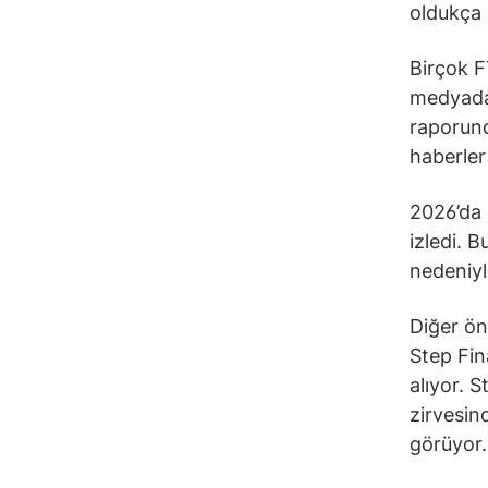
oldukça 
Birçok FT
medyada 
raporunda
haberler
2026’da 
izledi. B
nedeniyl
Diğer ön
Step Fin
alıyor. 
zirvesin
görüyor.