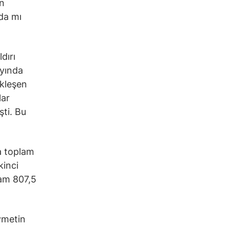
en
nda mı
dırı
ayında
ekleşen
lar
ti. Bu
da toplam
kinci
lam 807,5
ıymetin