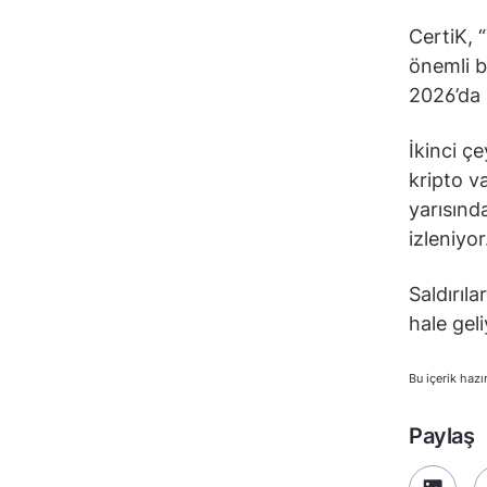
CertiK, “
önemli bi
2026’da 
İkinci çe
kripto va
yarısınd
izleniyor
Saldırıla
hale geli
Bu içerik hazı
Paylaş