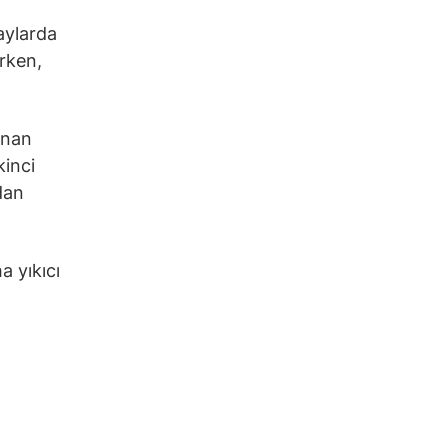
laylarda
arken,
lınan
kinci
dan
a yıkıcı