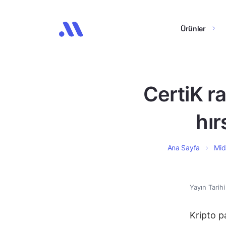
Ürünler
CertiK ra
hır
Ana Sayfa
Mida
Yayın Tarih
Kripto pa