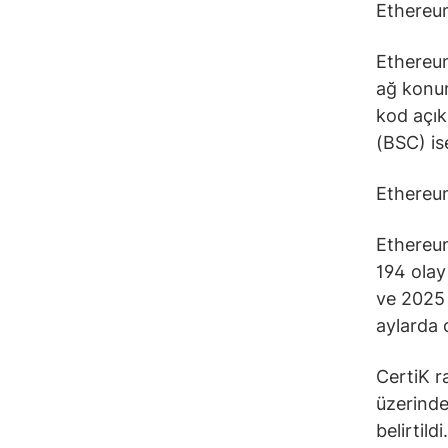
Ethereu
Ethereum
ağ konum
kod açık
(BSC) ise
Ethereum
Ethereum
194 olay
ve 2025
aylarda 
CertiK r
üzerinde
belirtildi.