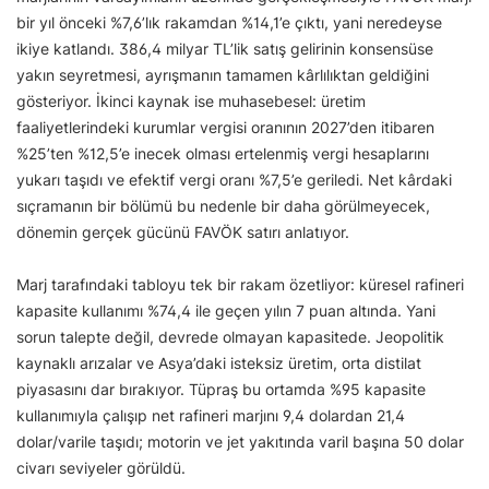
bir yıl önceki %7,6’lık rakamdan %14,1’e çıktı, yani neredeyse
ikiye katlandı. 386,4 milyar TL’lik satış gelirinin konsensüse
yakın seyretmesi, ayrışmanın tamamen kârlılıktan geldiğini
gösteriyor. İkinci kaynak ise muhasebesel: üretim
faaliyetlerindeki kurumlar vergisi oranının 2027’den itibaren
%25’ten %12,5’e inecek olması ertelenmiş vergi hesaplarını
yukarı taşıdı ve efektif vergi oranı %7,5’e geriledi. Net kârdaki
sıçramanın bir bölümü bu nedenle bir daha görülmeyecek,
dönemin gerçek gücünü FAVÖK satırı anlatıyor.
Marj tarafındaki tabloyu tek bir rakam özetliyor: küresel rafineri
kapasite kullanımı %74,4 ile geçen yılın 7 puan altında. Yani
sorun talepte değil, devrede olmayan kapasitede. Jeopolitik
kaynaklı arızalar ve Asya’daki isteksiz üretim, orta distilat
piyasasını dar bırakıyor. Tüpraş bu ortamda %95 kapasite
kullanımıyla çalışıp net rafineri marjını 9,4 dolardan 21,4
dolar/varile taşıdı; motorin ve jet yakıtında varil başına 50 dolar
civarı seviyeler görüldü.