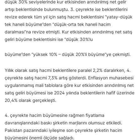
düşük 30% seviyelerinde kur etkisinden arındırılmış net gelir
artışı beklentisinde bulunmuştu. 3. çeyrekte ise beklentilerini
revize ederek tüm yıl için satış hacmi beklentisini “yatay-düşük
tek haneli büyüme”den “düşük-orta tek haneli hacim
daralması”na revize etmişti. Kur etkisinden arındırılmış net satış
geliri büyüme beklentisini ise “düşük 30%’lu
büyüme”den “yüksek 10% – düşük 20%’li büyüme”ye çekmişti.
Yıllık olarak satış hacmi beklentilere paralel 2,2% daralırken, 4.
çeyrekte satış hacmi 7,3% artış gösterdi. Enflasyon muhasebesi
uygulanmamış mali tablolara göre kur etkisinden arındırılmış net
satış geliri büyümesi ise 2024 yılında beklentilerin hafif üzerinde
20,4% olarak gerçekleşti.
4. çeyrekte hacim büyümesine rağmen fiyatlama
davranışlarındaki baskı şirketin marjlarını olumsuz etkiledi.
Pakistan pazarındaki iyileşme son çeyrekte şirketin hacim
büyümesini önemli ölçüde sağladı.