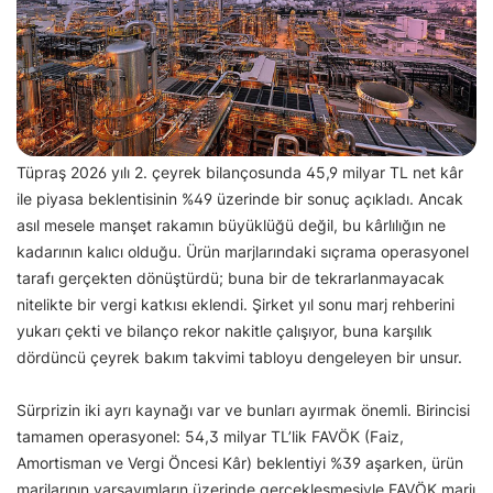
Tüpraş 2026 yılı 2. çeyrek bilançosunda 45,9 milyar TL net kâr
ile piyasa beklentisinin %49 üzerinde bir sonuç açıkladı. Ancak
asıl mesele manşet rakamın büyüklüğü değil, bu kârlılığın ne
kadarının kalıcı olduğu. Ürün marjlarındaki sıçrama operasyonel
tarafı gerçekten dönüştürdü; buna bir de tekrarlanmayacak
nitelikte bir vergi katkısı eklendi. Şirket yıl sonu marj rehberini
yukarı çekti ve bilanço rekor nakitle çalışıyor, buna karşılık
dördüncü çeyrek bakım takvimi tabloyu dengeleyen bir unsur.
Sürprizin iki ayrı kaynağı var ve bunları ayırmak önemli. Birincisi
tamamen operasyonel: 54,3 milyar TL’lik FAVÖK (Faiz,
Amortisman ve Vergi Öncesi Kâr) beklentiyi %39 aşarken, ürün
marjlarının varsayımların üzerinde gerçekleşmesiyle FAVÖK marjı