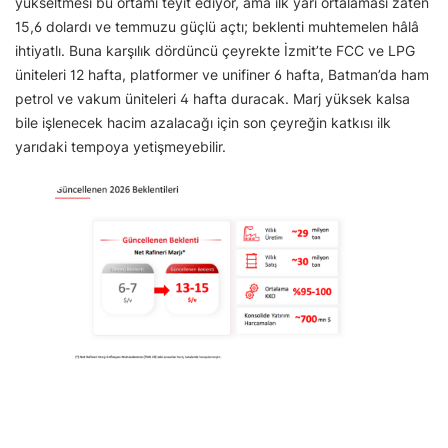
yükseltmesi bu ortamı teyit ediyor, ama ilk yarı ortalaması zaten
15,6 dolardı ve temmuzu güçlü açtı; beklenti muhtemelen hâlâ
ihtiyatlı. Buna karşılık dördüncü çeyrekte İzmit’te FCC ve LPG
üniteleri 12 hafta, platformer ve unifiner 6 hafta, Batman’da ham
petrol ve vakum üniteleri 4 hafta duracak. Marj yüksek kalsa
bile işlenecek hacim azalacağı için son çeyreğin katkısı ilk
yarıdaki tempoya yetişmeyebilir.