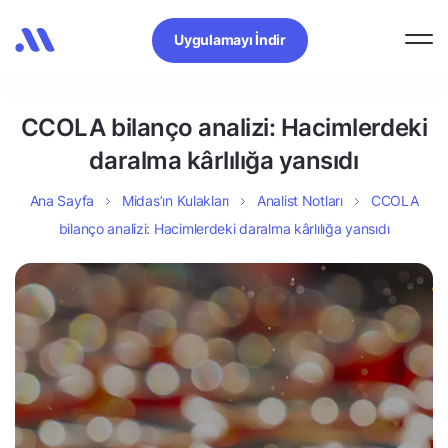
Uygulamayı İndir
CCOLA bilanço analizi: Hacimlerdeki
daralma kârlılığa yansıdı
Ana Sayfa
Midas’ın Kulakları
Analist Notları
CCOLA
bilanço analizi: Hacimlerdeki daralma kârlılığa yansıdı