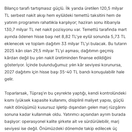
Bilanço tarafı tartışmasız güçlü. İlk yarıda üretilen 120,5 milyar
TL serbest nakit akışı hem eylüldeki temettü taksitini hem de
yatırım programını rahatlıkla karşılıyor; haziran sonu itibarıyla
130,7 milyar TL net nakit pozisyonu var. Temettü tarafında mart
ayında ödenen hisse başı net 8,82 TL’ye eylül sonunda 5,73 TL
eklenecek ve toplam dağıtım 33 milyar TL’yi bulacak. Bu tutarın
2025 kârı olan 29,5 milyar TL’yi aşması, dağıtımın geçmiş
kârdan değil bu yılın nakit üretiminden finanse edildiğini
gösteriyor. İçinde bulunduğumuz yılın kâr seviyesi korunursa,
2027 dağıtımı için hisse başı 35-40 TL bandı konuşulabilir hale
gelir.
Toparlarsak, Tüpraş’ın bu çeyrekte yaptığı, kendi kontrolündeki
kısmı (yüksek kapasite kullanımı, disiplinli maliyet yapısı, güçlü
nakit dönüşümü) kusursuz işletip dışarıdan gelen marj rüzgârını
sonuna kadar kullanmak oldu. Yatırımcı açısından ayrım burada
başlıyor: operasyonel kalite şirkete ait ve sürdürülebilir, marj
seviyesi ise değil. Önümüzdeki dönemde takip edilecek üç