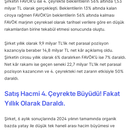
Şirketin FAVÖK’ü ise 4. çeyrekte beklentilerin 56% altında 1,53
milyar TL olarak gerçekleşti. Beklentilerin 13% altında kalan
ciroya rağmen FAVÖK’ün beklentilerin 56% altında kalması
FAVÖK marjının çeyreksel olarak tarihsel verilere göre en düşük
rakamlardan birine tekabül etmesi sonucunda oluştu.
Şirket yıllık olarak 9,9 milyar TL’lik net parasal pozisyon
kazancıyla beraber 14,8 milyar TL net kâr açıklamış oldu.
Şirketin cirosu yıllık olarak 6% daralırken FAVÖK’ü ise 7% daraldı.
Net kâr rakamı ise geçen seneki 22,7 milyar TL’lik net parasal
pozisyon kazancının ve 4. çeyrekteki net zararın etkisiyle 50%
daraldı.
Satış Hacmi 4. Çeyrekte Büyüdü! Fakat
Yıllık Olarak Daraldı.
Şirket, 6 aylık sonuçlarında 2024 yılının tamamında organik
bazda yatay ile düşük tek haneli arası hacim büyümesi ve