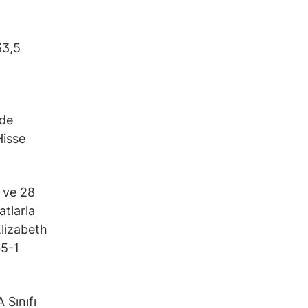
33,5
nde
Hisse
 ve 28
tlarla
Elizabeth
b5-1
Sınıfı