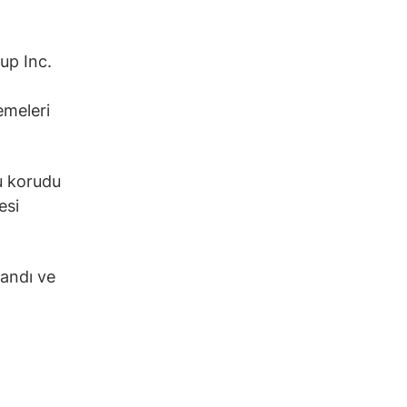
up Inc.
emeleri
u korudu
esi
pandı ve