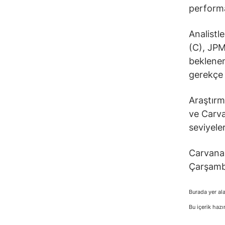
performa
Analistl
(C), JPM
beklenen
gerekçe g
Araştırm
ve Carva
seviyele
Carvana 
Çarşamba
Burada yer ala
Bu içerik hazı