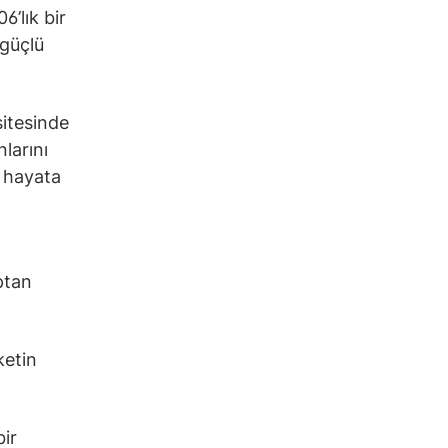
6’lık bir
 güçlü
sitesinde
larını
i hayata
ptan
ketin
bir