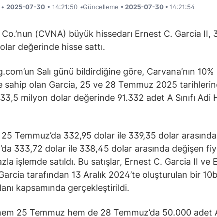
i •
2025-07-30
• 14:21:50
•
Güncelleme
• 2025-07-30 •
14:21:54
Co.’nun (CVNA) büyük hissedarı Ernest C. Garcia II, 
olar değerinde hisse sattı.
g.com’un Salı günü bildirdiğine göre, Carvana’nın 10%
e sahip olan Garcia, 25 ve 28 Temmuz 2025 tarihleri
 33,5 milyon dolar değerinde 91.332 adet A Sınıfı Adi 
, 25 Temmuz’da 332,95 dolar ile 339,35 dolar arasında
a 333,72 dolar ile 338,45 dolar arasında değişen fiya
zla işlemde satıldı. Bu satışlar, Ernest C. Garcia II ve 
arcia tarafından 13 Aralık 2024’te oluşturulan bir 10
planı kapsamında gerçekleştirildi.
 hem 25 Temmuz hem de 28 Temmuz’da 50.000 adet A 