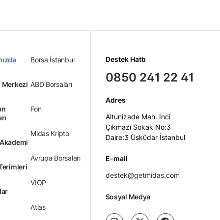
Destek Hattı
mızda
Borsa İstanbul
0850 241 22 41
 Merkezi
ABD Borsaları
Adres
ın
Fon
Altunizade Mah. İnci
arı
Çıkmazı Sokak No:3
Midas Kripto
Daire:3 Üsküdar İstanbul
 Akademi
Avrupa Borsaları
E-mail
Terimleri
destek@getmidas.com
VİOP
lar
Sosyal Medya
Atlas