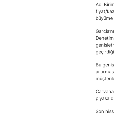
Adi Biri
fiyat/ka
büyüme b
Garcia’n
Denetim 
genişlet
geçirdiğ
Bu geniş
artırmas
müşteril
Carvana’
piyasa d
Son hiss