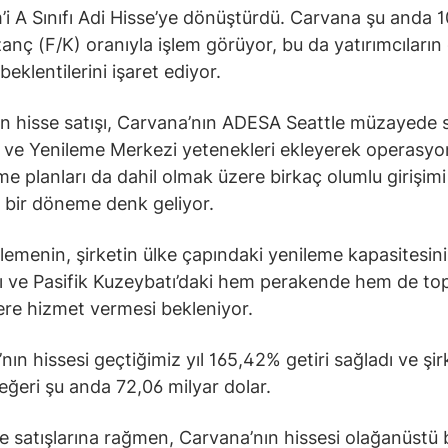
m’i A Sınıfı Adi Hisse’ye dönüştürdü. Carvana şu anda 10
zanç (F/K) oranıyla işlem görüyor, bu da yatırımcıların
eklentilerini işaret ediyor.
ın hisse satışı, Carvana’nın ADESA Seattle müzayede 
ve Yenileme Merkezi yetenekleri ekleyerek operasyon
me planları da dahil olmak üzere birkaç olumlu girişim
i bir döneme denk geliyor.
lemenin, şirketin ülke çapındaki yenileme kapasitesini
ı ve Pasifik Kuzeybatı’daki hem perakende hem de to
ere hizmet vermesi bekleniyor.
nın hissesi geçtiğimiz yıl 165,42% getiri sağladı ve şir
eğeri şu anda 72,06 milyar dolar.
e satışlarına rağmen, Carvana’nın hissesi olağanüstü 