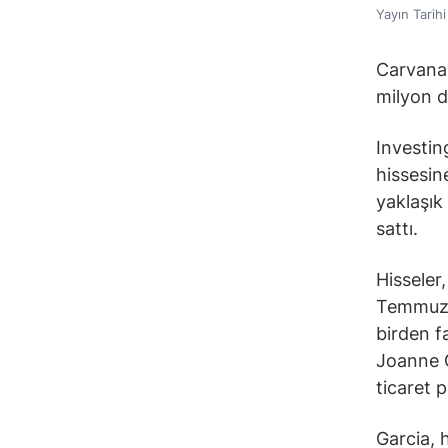
Yayın Tarih
Carvana 
milyon d
Investin
hissesin
yaklaşık
sattı.
Hisseler
Temmuz’d
birden fa
Joanne G
ticaret 
Garcia,