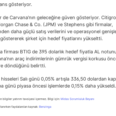
ns gösteriyor.
er de Carvana’nın geleceğine güven gösteriyor. Citigro
organ Chase & Co. (JPM) ve Stephens gibi firmalar,
den daha güçlü satış verilerini ve operasyonel genişl
östererek şirket için hedef fiyatlarını yükseltti.
a firması BTIG de 395 dolarlık hedef fiyatla AL notun
na’nın araç indirimlerinin gümrük vergisi korkusu önc
re döndüğünü belirtti.
hisseleri Salı günü 0,05% artışla 336,50 dolardan ka
 günü piyasa öncesi işlemlerde 0,15% daha yükseldi.
n bilgiler yatırım tavsiyesi içermez. Bilgi için:
Midas Sorumluluk Beyanı
rlanırken faydalanılan kaynak:
Benzinga