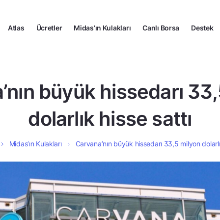
Atlas
Ücretler
Midas’ın Kulakları
Canlı Borsa
Destek
’nın büyük hissedarı 33,
dolarlık hisse sattı
Midas’ın Kulakları
Carvana’nın büyük hissedarı 33,5 milyon dolarlı