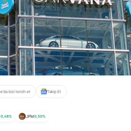
'da bizi tercih et
Takip Et
0,48%
JPM
0,50%