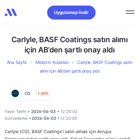
Uygulamayı İndir
Carlyle, BASF Coatings satın alımı
için AB’den şartlı onay aldı
Ana Sayfa
Midas’ın Kulakları
Carlyle, BASF Coatings satın
alımı için AB’den şartlı onay aldı
CG
-1,60%
Yayın Tarihi •
2026-06-03
• 12:20:02
Güncelleme
• 2026-06-03 •
12:20:05
Carlyle (CG), BASF Coatings’i satın almak için Avrupa
Komisyonu’ndan şartlı onay aldı. Şirket Çarşamba günü yaptığı