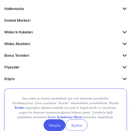
Hakkımızda
Destek Merkezi
Midas'ın Kulakları
Midas Akademi
Borsa Terimleri
Piyasalar
Kripto
Ayrıcalıklar
Kişisel Verilerin
Gizlilik
Yasal
Çerez
Korunması
Politikası
Duyurular
Ayarları