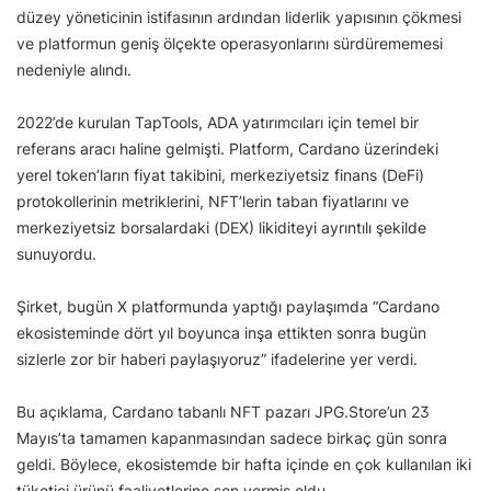
düzey yöneticinin istifasının ardından liderlik yapısının çökmesi
ve platformun geniş ölçekte operasyonlarını sürdürememesi
nedeniyle alındı.
2022’de kurulan TapTools, ADA yatırımcıları için temel bir
referans aracı haline gelmişti. Platform, Cardano üzerindeki
yerel token’ların fiyat takibini, merkeziyetsiz finans (DeFi)
protokollerinin metriklerini, NFT’lerin taban fiyatlarını ve
merkeziyetsiz borsalardaki (DEX) likiditeyi ayrıntılı şekilde
sunuyordu.
Şirket, bugün X platformunda yaptığı paylaşımda “Cardano
ekosisteminde dört yıl boyunca inşa ettikten sonra bugün
sizlerle zor bir haberi paylaşıyoruz” ifadelerine yer verdi.
Bu açıklama, Cardano tabanlı NFT pazarı JPG.Store’un 23
Mayıs’ta tamamen kapanmasından sadece birkaç gün sonra
geldi. Böylece, ekosistemde bir hafta içinde en çok kullanılan iki
tüketici ürünü faaliyetlerine son vermiş oldu.