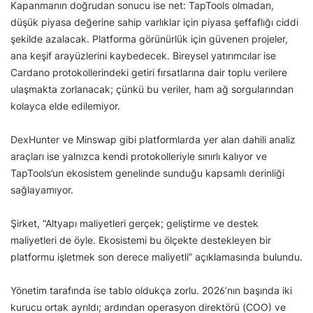
Kapanmanın doğrudan sonucu ise net: TapTools olmadan,
düşük piyasa değerine sahip varlıklar için piyasa şeffaflığı ciddi
şekilde azalacak. Platforma görünürlük için güvenen projeler,
ana keşif arayüzlerini kaybedecek. Bireysel yatırımcılar ise
Cardano protokollerindeki getiri fırsatlarına dair toplu verilere
ulaşmakta zorlanacak; çünkü bu veriler, ham ağ sorgularından
kolayca elde edilemiyor.
DexHunter ve Minswap gibi platformlarda yer alan dahili analiz
araçları ise yalnızca kendi protokolleriyle sınırlı kalıyor ve
TapTools’un ekosistem genelinde sunduğu kapsamlı derinliği
sağlayamıyor.
Şirket, “Altyapı maliyetleri gerçek; geliştirme ve destek
maliyetleri de öyle. Ekosistemi bu ölçekte destekleyen bir
platformu işletmek son derece maliyetli” açıklamasında bulundu.
Yönetim tarafında ise tablo oldukça zorlu. 2026’nın başında iki
kurucu ortak ayrıldı; ardından operasyon direktörü (COO) ve