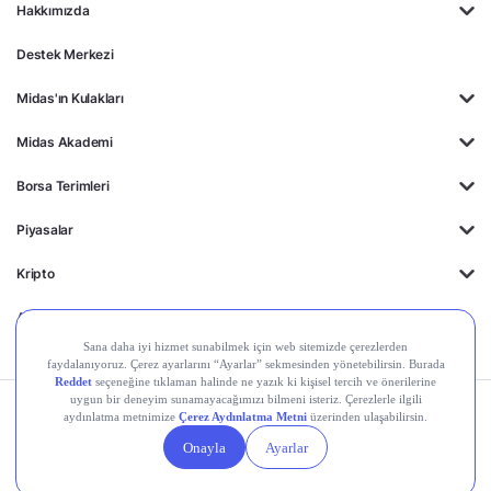
Hakkımızda
Destek Merkezi
Midas'ın Kulakları
Midas Akademi
Borsa Terimleri
Piyasalar
Kripto
Ayrıcalıklar
Kişisel Verilerin
Gizlilik
Yasal
Çerez
Korunması
Politikası
Duyurular
Ayarları
© 2026 Midas Finansal Teknolojiler A.Ş. Tüm hakları saklıdır.