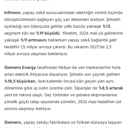
Infineon
, yapay zekâ sunucularındaki elektriğin verimli biçimde
dönüştürülmesini sağlayan güç yarı iletkenleri üretiyor. Şirketin
açıkladığı son bilançoda gelirler yıllık bazda yaklaşık
%13
,
segment kârı ise
%19 büyüdü
. Yönetim, 2026 mali yılı gelirlerinin
yaklaşık
%11 artmasını
beklerken yapay zekâ bağlantılı gelir
hedefini 1,5 milyar avroya çıkardı. Bu rakamın 2027’de 2,5
milyar avroya ulaşması bekleniyor.
Siemens Energy
tarafındaki hikâye ise veri merkezlerinin hızla
artan elektrik ihtiyacına dayanıyor. Şirketin son çeyrek gelirleri
%18,5 büyürken
, özel kalemler öncesi kârı geçen yılın aynı
dönemine göre üç katın üzerine çıktı. Siparişler de
%8,5 artarak
yeni bir rekora ulaştı. Gaz türbinleri ve şebeke ekipmanlarına
yönelik güçlü talep sayesinde yönetim, 2026 marj hedefinin üst
sınırına ulaşmayı bekliyor.
Siemens
, yapay zekâyı fabrikalara ve fiziksel dünyaya taşıyan