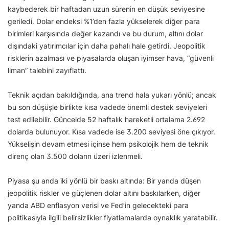
kaybederek bir haftadan uzun sürenin en düşük seviyesine
geriledi. Dolar endeksi %1’den fazla yükselerek diğer para
birimleri karşısında değer kazandı ve bu durum, altını dolar
dışındaki yatırımcılar için daha pahalı hale getirdi. Jeopolitik
risklerin azalması ve piyasalarda oluşan iyimser hava, “güvenli
liman” talebini zayıflattı.
Teknik açıdan bakıldığında, ana trend hala yukarı yönlü; ancak
bu son düşüşle birlikte kısa vadede önemli destek seviyeleri
test edilebilir. Güncelde 52 haftalık hareketli ortalama 2.692
dolarda bulunuyor. Kısa vadede ise 3.200 seviyesi öne çıkıyor.
Yükselişin devam etmesi içinse hem psikolojik hem de teknik
direnç olan 3.500 doların üzeri izlenmeli.
Piyasa şu anda iki yönlü bir baskı altında: Bir yanda düşen
jeopolitik riskler ve güçlenen dolar altını baskılarken, diğer
yanda ABD enflasyon verisi ve Fed’in gelecekteki para
politikasıyla ilgili belirsizlikler fiyatlamalarda oynaklık yaratabilir.