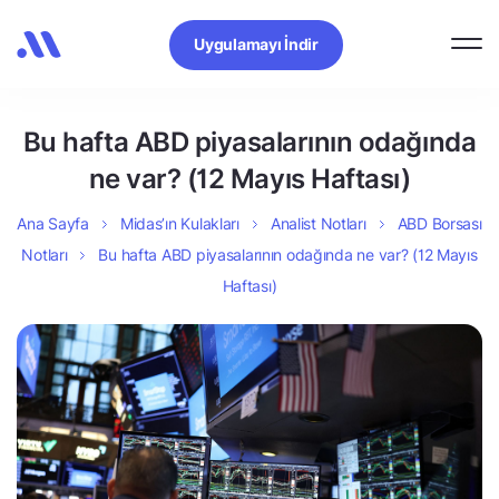
Uygulamayı İndir
Bu hafta ABD piyasalarının odağında
ne var? (12 Mayıs Haftası)
Ana Sayfa
Midas’ın Kulakları
Analist Notları
ABD Borsası
Notları
Bu hafta ABD piyasalarının odağında ne var? (12 Mayıs
Haftası)