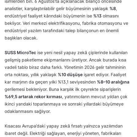
isimlerden biri. 6 Ağustos’ta açıklanacak bilanço öncesinde
analistler, karşılaştırılabilir gelir büyümesinin yaklaşık
%8
,
endüstriyel faaliyet kârındaki büyümenin ise
%13
olmasını
bekliyor. Veri merkezi elektrifikasyonu, fabrika otomasyonu ve
endüstriyel yazılım tarafındaki talep bilançonun en önemli
başlıkları olacak.
SUSS MicroTec
ise yeni nesil yapay zekâ çiplerinde kullanılan
gelişmiş paketleme ekipmanlarını üretiyor. Ancak burada kısa
vadeli tablo biraz daha farklı. Yönetimin 2026 gelir tahmininin
orta noktası, yıllık yaklaşık
%10 düşüşe
işaret ediyor. Faaliyet
kar marjının da geçen yılki %13,1 seviyesinden
%8–10 aralığına
gerilemesi bekleniyor. Buna karşılık ilk çeyrekte siparişlerin
%69,5 artarak rekor kırması
, yatırımcıların mevcut yıldan çok
ikinci yarıdaki toparlanmaya ve sonraki yıllardaki büyümeye
odaklanmasını sağlıyor.
Kısacası Avrupa’daki yapay zekâ fırsatı yalnızca yazılımdan
ibaret değil. Elektriği sağlayan, enerjiyi yöneten, fabrikaları