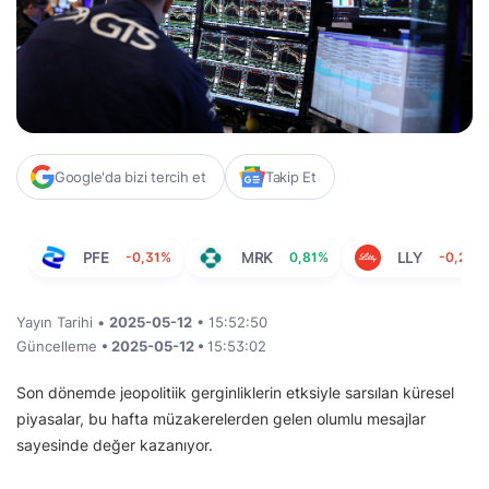
Google'da bizi tercih et
Takip Et
PFE
-0,31%
MRK
0,81%
LLY
-0,20%
Yayın Tarihi •
2025-05-12
• 15:52:50
Güncelleme
• 2025-05-12 •
15:53:02
Son dönemde jeopolitiik gerginliklerin etksiyle sarsılan küresel
piyasalar, bu hafta müzakerelerden gelen olumlu mesajlar
sayesinde değer kazanıyor.