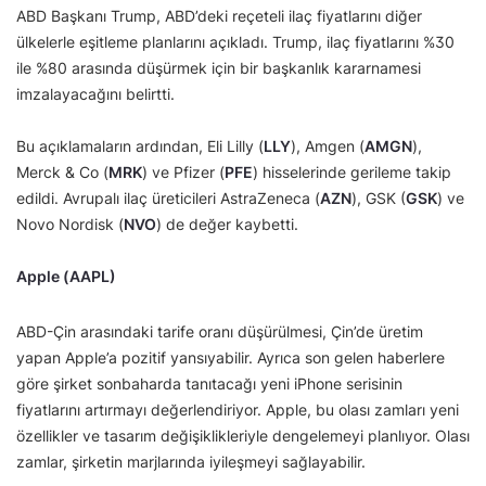
ABD Başkanı Trump, ABD’deki reçeteli ilaç fiyatlarını diğer
ülkelerle eşitleme planlarını açıkladı. Trump, ilaç fiyatlarını %30
ile %80 arasında düşürmek için bir başkanlık kararnamesi
imzalayacağını belirtti.
Bu açıklamaların ardından, Eli Lilly (
LLY
), Amgen (
AMGN
),
Merck & Co (
MRK
) ve Pfizer (
PFE
) hisselerinde gerileme takip
edildi. Avrupalı ilaç üreticileri AstraZeneca (
AZN
), GSK (
GSK
) ve
Novo Nordisk (
NVO
) de değer kaybetti.
Apple (AAPL)
ABD-Çin arasındaki tarife oranı düşürülmesi, Çin’de üretim
yapan Apple’a pozitif yansıyabilir. Ayrıca son gelen haberlere
göre şirket sonbaharda tanıtacağı yeni iPhone serisinin
fiyatlarını artırmayı değerlendiriyor. Apple, bu olası zamları yeni
özellikler ve tasarım değişiklikleriyle dengelemeyi planlıyor. Olası
zamlar, şirketin marjlarında iyileşmeyi sağlayabilir.