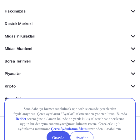
Hakkımızda
Destek Merkezi
Midas'ın Kulakları
Midas Akademi
Borsa Terimleri
Piyasalar
Kripto
Ayrıcalıklar
Kişisel Verilerin
Gizlilik
Yasal
Çerez
Korunması
Politikası
Duyurular
Ayarları