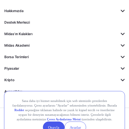
Hakkımızda
Destek Merkezi
Midas'ın Kulakları
Midas Akademi
Borsa Terimleri
Piyasalar
Kripto
Ayrıcalıklar
Kişisel Verilerin
Gizlilik
Yasal
Çerez
Korunması
Politikası
Duyurular
Ayarları