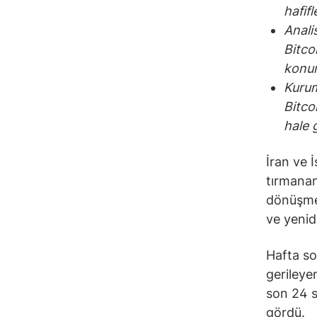
hafif
Anali
Bitco
konum
Kurum
Bitco
hale g
İran ve 
tırmanan 
dönüşmes
ve yenid
Hafta so
gerileye
son 24 s
gördü.