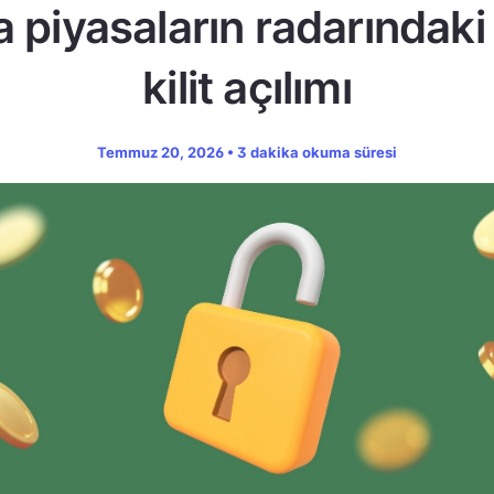
a piyasaların radarındaki
kilit açılımı
Temmuz 20, 2026 • 3 dakika okuma süresi