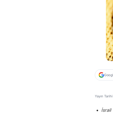
Google
Yayın Tarih
İsrai