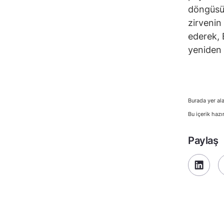
döngüsün
zirvenin
ederek, 
yeniden t
Burada yer ala
Bu içerik hazı
Paylaş