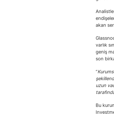
Analistle
endişeler
akan ser
Glassnod
varlık s
geniş ma
son birk
“
Kurumsa
şekillend
uzun vad
tarafınd
Bu kurum
Investme