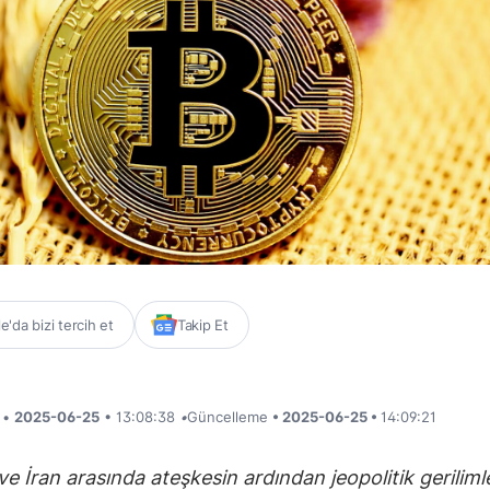
'da bizi tercih et
Takip Et
i •
2025-06-25
• 13:08:38
•
Güncelleme
• 2025-06-25 •
14:09:21
l ve İran arasında ateşkesin ardından jeopolitik geriliml