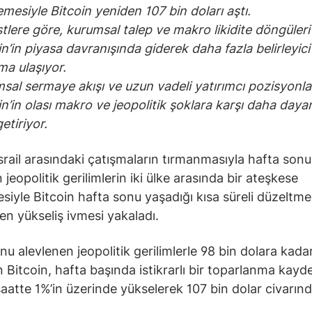
lemesiyle Bitcoin yeniden 107 bin doları aştı.
stlere göre, kurumsal talep ve makro likidite döngüleri
in’in piyasa davranışında giderek daha fazla belirleyici
a ulaşıyor.
sal sermaye akışı ve uzun vadeli yatırımcı pozisyonlar
in’in olası makro ve jeopolitik şoklara karşı daha dayanı
etiriyor.
İsrail arasındaki çatışmaların tırmanmasıyla hafta sonu
jeopolitik gerilimlerin iki ülke arasında bir ateşkese
iyle Bitcoin hafta sonu yaşadığı kısa süreli düzeltme
en yükseliş ivmesi yakaladı.
nu alevlenen jeopolitik gerilimlerle 98 bin dolara kada
n Bitcoin, hafta başında istikrarlı bir toparlanma kayde
aatte 1%’in üzerinde yükselerek 107 bin dolar civarın