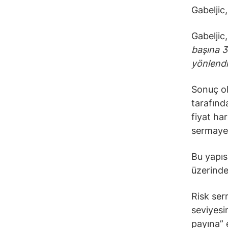
Gabeljic,
Gabeljic,
başına 3
yönlendi
Sonuç ol
tarafınd
fiyat ha
sermaye 
Bu yapıs
üzerind
Risk ser
seviyesi
payına” 