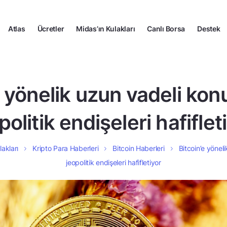
Atlas
Ücretler
Midas’ın Kulakları
Canlı Borsa
Destek
e yönelik uzun vadeli k
politik endişeleri hafiflet
lakları
Kripto Para Haberleri
Bitcoin Haberleri
Bitcoin’e yöne
jeopolitik endişeleri hafifletiyor