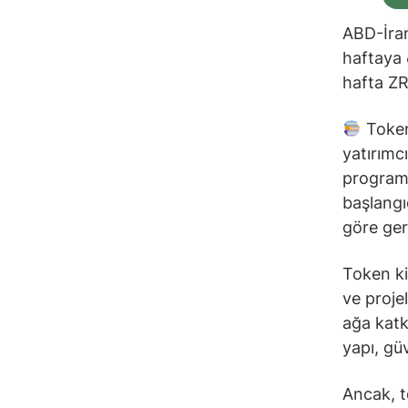
ABD-İran
haftaya 
hafta ZRO
Token 
yatırımcı
programa
başlangı
göre gerç
Token ki
ve proje
ağa katk
yapı, güv
Ancak, to