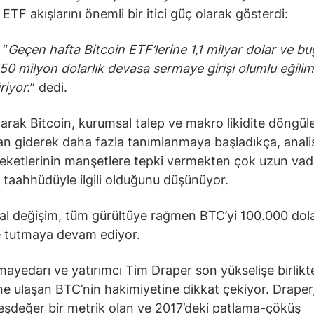
 ETF akışlarını önemli bir itici güç olarak gösterdi:
 “
Geçen hafta Bitcoin ETF’lerine 1,1 milyar dolar ve b
50 milyon dolarlık devasa sermaye girişi olumlu eğilim
riyor.
” dedi.
arak Bitcoin, kurumsal talep ve makro likidite döngüle
an giderek daha fazla tanımlanmaya başladıkça, analis
reketlerinin manşetlere tepki vermekten çok uzun vade
taahhüdüyle ilgili olduğunu düşünüyor.
al değişim, tüm gürültüye rağmen BTC’yi 100.000 dola
e tutmaya devam ediyor.
mayedarı ve yatırımcı Tim Draper son yükselişe birlik
ne ulaşan BTC’nin hakimiyetine dikkat çekiyor. Draper
eşdeğer bir metrik olan ve 2017’deki patlama-çöküş