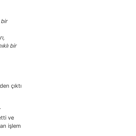
 bir
ı,
klı bir
den çıktı
r
tti ve
dan işlem