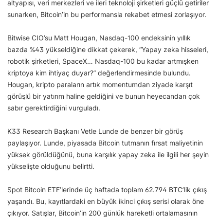
altyapısı, veri merkezleri ve ileri teknoloji şirketleri güçlü getiriler
sunarken, Bitcoin’in bu performansla rekabet etmesi zorlaşıyor.
Bitwise CIO’su Matt Hougan, Nasdaq-100 endeksinin yıllık
bazda %43 yükseldiğine dikkat çekerek, “Yapay zeka hisseleri,
robotik şirketleri, SpaceX… Nasdaq-100 bu kadar artmışken
kriptoya kim ihtiyaç duyar?” değerlendirmesinde bulundu.
Hougan, kripto paraların artık momentumdan ziyade karşıt
görüşlü bir yatırım haline geldiğini ve bunun heyecandan çok
sabır gerektirdiğini vurguladı.
K33 Research Başkanı Vetle Lunde de benzer bir görüş
paylaşıyor. Lunde, piyasada Bitcoin tutmanın fırsat maliyetinin
yüksek görüldüğünü, buna karşılık yapay zeka ile ilgili her şeyin
yükselişte olduğunu belirtti.
Spot Bitcoin ETF’lerinde üç haftada toplam 62.794 BTC’lik çıkış
yaşandı. Bu, kayıtlardaki en büyük ikinci çıkış serisi olarak öne
çıkıyor. Satışlar, Bitcoin’in 200 günlük hareketli ortalamasının