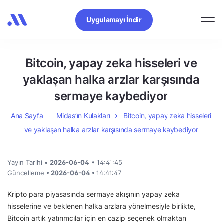
Uygulamayı İndir
Bitcoin, yapay zeka hisseleri ve
yaklaşan halka arzlar karşısında
sermaye kaybediyor
Ana Sayfa
Midas’ın Kulakları
Bitcoin, yapay zeka hisseleri
ve yaklaşan halka arzlar karşısında sermaye kaybediyor
Yayın Tarihi •
2026-06-04
• 14:41:45
Güncelleme
• 2026-06-04 •
14:41:47
Kripto para piyasasında sermaye akışının yapay zeka
hisselerine ve beklenen halka arzlara yönelmesiyle birlikte,
Bitcoin artık yatırımcılar için en cazip seçenek olmaktan