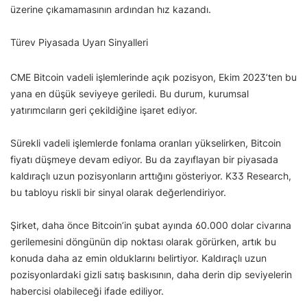
üzerine çıkamamasının ardından hız kazandı.
Türev Piyasada Uyarı Sinyalleri
CME Bitcoin vadeli işlemlerinde açık pozisyon, Ekim 2023’ten bu
yana en düşük seviyeye geriledi. Bu durum, kurumsal
yatırımcıların geri çekildiğine işaret ediyor.
Sürekli vadeli işlemlerde fonlama oranları yükselirken, Bitcoin
fiyatı düşmeye devam ediyor. Bu da zayıflayan bir piyasada
kaldıraçlı uzun pozisyonların arttığını gösteriyor. K33 Research,
bu tabloyu riskli bir sinyal olarak değerlendiriyor.
Şirket, daha önce Bitcoin’in şubat ayında 60.000 dolar civarına
gerilemesini döngünün dip noktası olarak görürken, artık bu
konuda daha az emin olduklarını belirtiyor. Kaldıraçlı uzun
pozisyonlardaki gizli satış baskısının, daha derin dip seviyelerin
habercisi olabileceği ifade ediliyor.