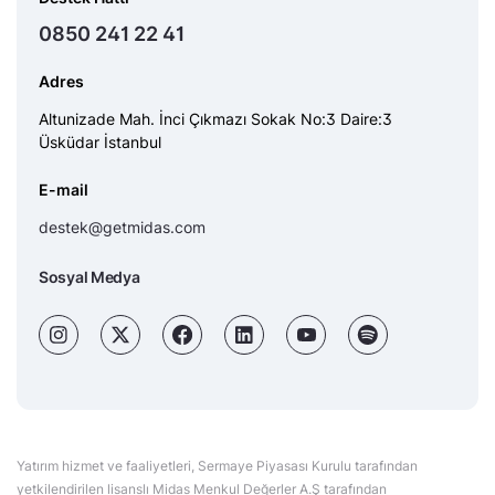
0850 241 22 41
Adres
Altunizade Mah. İnci Çıkmazı Sokak No:3 Daire:3
Üsküdar İstanbul
E-mail
destek@getmidas.com
Sosyal Medya
Yatırım hizmet ve faaliyetleri, Sermaye Piyasası Kurulu tarafından
yetkilendirilen lisanslı Midas Menkul Değerler A.Ş tarafından